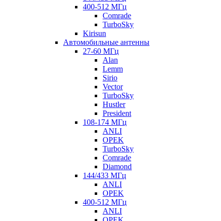
400-512 МГц
Comrade
TurboSky
Kirisun
Автомобильные антенны
27-60 МГц
Alan
Lemm
Sirio
Vector
TurboSky
Hustler
President
108-174 МГц
ANLI
OPEK
TurboSky
Comrade
Diamond
144/433 МГц
ANLI
OPEK
400-512 МГц
ANLI
OPEK