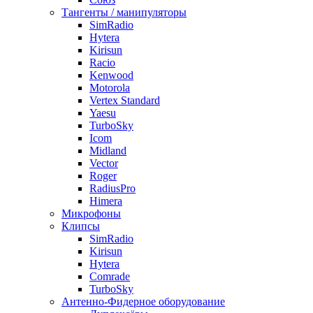
Тангенты / манипуляторы
SimRadio
Hytera
Kirisun
Racio
Kenwood
Motorola
Vertex Standard
Yaesu
TurboSky
Icom
Midland
Vector
Roger
RadiusPro
Himera
Микрофоны
Клипсы
SimRadio
Kirisun
Hytera
Comrade
TurboSky
Антенно-Фидерное оборудование