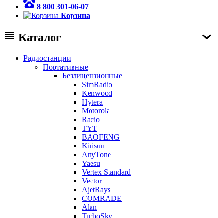
8 800 301-06-07
Корзина
Каталог
Радиостанции
Портативные
Безлицензионные
SimRadio
Kenwood
Hytera
Motorola
Racio
TYT
BAOFENG
Kirisun
AnyTone
Yaesu
Vertex Standard
Vector
AjetRays
COMRADE
Alan
TurboSky