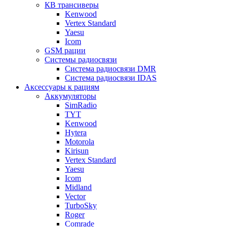
КВ трансиверы
Kenwood
Vertex Standard
Yaesu
Icom
GSM рации
Системы радиосвязи
Система радиосвязи DMR
Система радиосвязи IDAS
Аксессуары к рациям
Аккумуляторы
SimRadio
TYT
Kenwood
Hytera
Motorola
Kirisun
Vertex Standard
Yaesu
Icom
Midland
Vector
TurboSky
Roger
Comrade