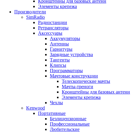
Кронштейны для базовых антенн
Элементы крепежа
Производители
SimRadio
Радиостанции
Ретрансляторы
Аксессуары
Аккумуляторы
Антенны
Гарнитуры
Зарядные устройства
Тангенты
Клипсы
Программаторы
Мачтовые конструкции
Телескопические мачты
Мачты-треноги
Кронштейны для базовых антенн
Элементы крепежа
Чехлы
Kenwood
Портативные
Безлицензионные
Профессиональные
Любительские