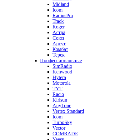
Midland
Icom
RadiusPro
Track
Roger
Астра
Союз
Аргут
Комбат
Терек
Профессиональные
SimRadio
Kenwood
Hytera
Motorola
TYT
Racio
Kirisun
AnyTone
Vertex Standard
Icom
TurboSky
Vector
COMRADE
Yaesu