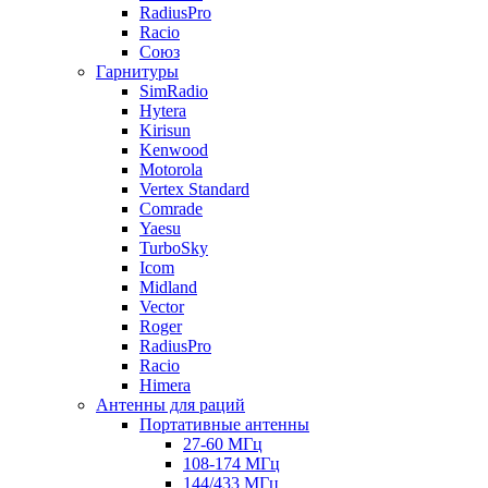
RadiusPro
Racio
Союз
Гарнитуры
SimRadio
Hytera
Kirisun
Kenwood
Motorola
Vertex Standard
Comrade
Yaesu
TurboSky
Icom
Midland
Vector
Roger
RadiusPro
Racio
Himera
Антенны для раций
Портативные антенны
27-60 МГц
108-174 МГц
144/433 МГц