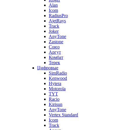
Alan
Icom
RadiusPro
AjetRays
Track
Joker
AnyTone
Zastone
Союз
Аргут
Комбат
Терек
Цифровые
SimRadio
Kenwood
Hytera
Motorola
TYT
Racio
Kirisun
AnyTone
Vertex Standard
Icom
Track