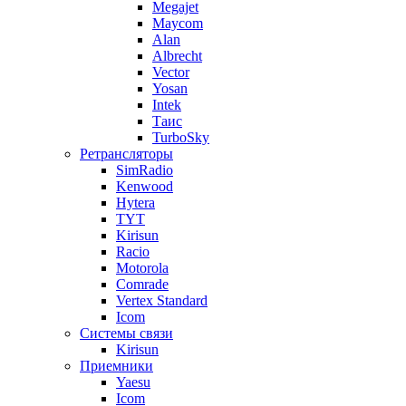
Megajet
Maycom
Alan
Albrecht
Vector
Yosan
Intek
Таис
TurboSky
Ретрансляторы
SimRadio
Kenwood
Hytera
TYT
Kirisun
Racio
Motorola
Comrade
Vertex Standard
Icom
Системы связи
Kirisun
Приемники
Yaesu
Icom