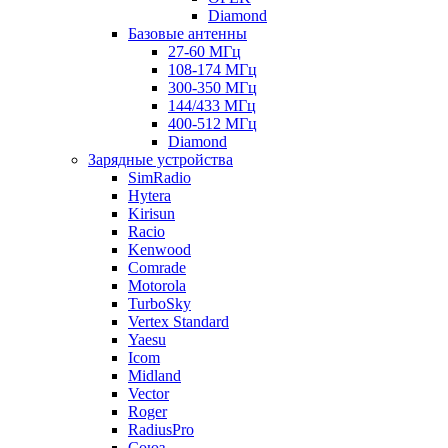
Diamond
Базовые антенны
27-60 МГц
108-174 МГц
300-350 МГц
144/433 МГц
400-512 МГц
Diamond
Зарядные устройства
SimRadio
Hytera
Kirisun
Racio
Kenwood
Comrade
Motorola
TurboSky
Vertex Standard
Yaesu
Icom
Midland
Vector
Roger
RadiusPro
Союз