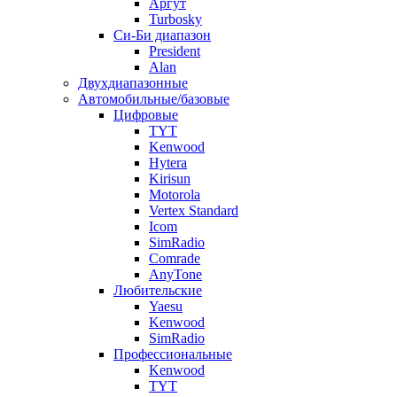
Аргут
Turbosky
Си-Би диапазон
President
Alan
Двухдиапазонные
Автомобильные/базовые
Цифровые
TYT
Kenwood
Hytera
Kirisun
Motorola
Vertex Standard
Icom
SimRadio
Comrade
AnyTone
Любительские
Yaesu
Kenwood
SimRadio
Профессиональные
Kenwood
TYT