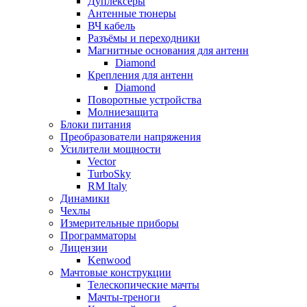
Дуплексёры
Антенные тюнеры
ВЧ кабель
Разъёмы и переходники
Магнитные основания для антенн
Diamond
Крепления для антенн
Diamond
Поворотные устройства
Молниезащита
Блоки питания
Преобразователи напряжения
Усилители мощности
Vector
TurboSky
RM Italy
Динамики
Чехлы
Измерительные приборы
Программаторы
Лицензии
Kenwood
Мачтовые конструкции
Телескопические мачты
Мачты-треноги