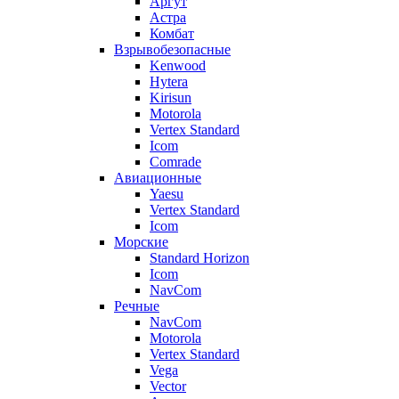
Аргут
Астра
Комбат
Взрывобезопасные
Kenwood
Hytera
Kirisun
Motorola
Vertex Standard
Icom
Comrade
Авиационные
Yaesu
Vertex Standard
Icom
Морские
Standard Horizon
Icom
NavCom
Речные
NavCom
Motorola
Vertex Standard
Vega
Vector