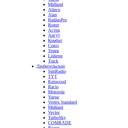
Midland
Alinco
Alan
RadiusPro
Roger
Астра
Аргут
Комбат
Союз
Терек
Lisheng
Track
Любительские
SimRadio
TYT
Kenwood
Racio
Motorola
Yaesu
Vertex Standard
Midland
Vector
TurboSky
COMRADE
Roger