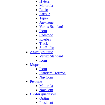
Hytera
Motorola
Racio
Kirisun
Терек
AnyTone
Vertex Standard
Icom
Comrade
Комбат
Track
SimRadio
Авиационные
Vertex Standard
Icom
Морские
Icom
Standard Horizon
NavCom
Речные
Motorola
NavCom
Си-Би диапазон
Optim
President