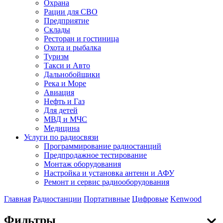
Охрана
Рации для СВО
Предприятие
Склады
Ресторан и гостиница
Охота и рыбалка
Туризм
Такси и Авто
Дальнобойщики
Река и Море
Авиация
Нефть и Газ
Для детей
МВД и МЧС
Медицина
Услуги по радиосвязи
Программирование радиостанций
Предпродажное тестирование
Монтаж оборудования
Настройка и установка антенн и АФУ
Ремонт и сервис радиооборудования
Главная
Радиостанции
Портативные
Цифровые
Kenwood
Фильтры