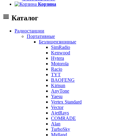
Корзина
Каталог
Радиостанции
Портативные
Безлицензионные
SimRadio
Kenwood
Hytera
Motorola
Racio
TYT
BAOFENG
Kirisun
AnyTone
Yaesu
Vertex Standard
Vector
AjetRays
COMRADE
Alan
TurboSky
Midland