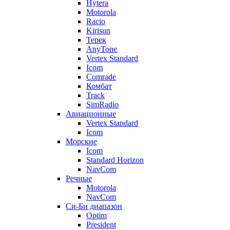
Hytera
Motorola
Racio
Kirisun
Терек
AnyTone
Vertex Standard
Icom
Comrade
Комбат
Track
SimRadio
Авиационные
Vertex Standard
Icom
Морские
Icom
Standard Horizon
NavCom
Речные
Motorola
NavCom
Си-Би диапазон
Optim
President