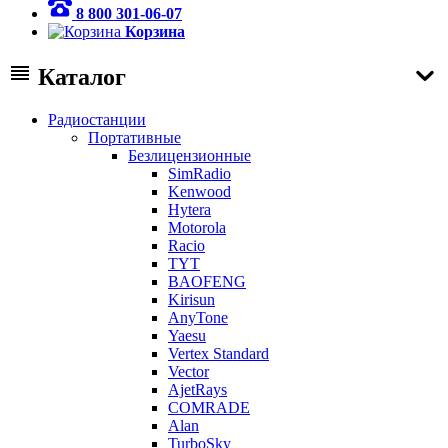
8 800 301-06-07
Корзина
Каталог
Радиостанции
Портативные
Безлицензионные
SimRadio
Kenwood
Hytera
Motorola
Racio
TYT
BAOFENG
Kirisun
AnyTone
Yaesu
Vertex Standard
Vector
AjetRays
COMRADE
Alan
TurboSky