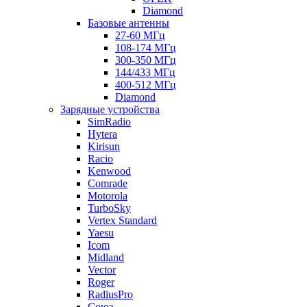
Diamond
Базовые антенны
27-60 МГц
108-174 МГц
300-350 МГц
144/433 МГц
400-512 МГц
Diamond
Зарядные устройства
SimRadio
Hytera
Kirisun
Racio
Kenwood
Comrade
Motorola
TurboSky
Vertex Standard
Yaesu
Icom
Midland
Vector
Roger
RadiusPro
Союз