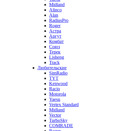
Midland
Alinco
Alan
RadiusPro
Roger
Астра
Аргут
Комбат
Союз
Терек
Lisheng
Track
Любительские
SimRadio
TYT
Kenwood
Racio
Motorola
Yaesu
Vertex Standard
Midland
Vector
TurboSky
COMRADE
Roger