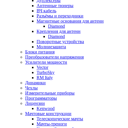
Дуплексёры
Антенные тюнеры
ВЧ кабель
Разъёмы и переходники
Магнитные основания для антенн
Diamond
Крепления для антенн
Diamond
Поворотные устройства
Молниезащита
Блоки питания
Преобразователи напряжения
Усилители мощности
Vector
TurboSky
RM Italy
Динамики
Чехлы
Измерительные приборы
Программаторы
Лицензии
Kenwood
Мачтовые конструкции
Телескопические мачты
Мачты-треноги