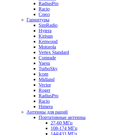
RadiusPro
Racio
Союз
Гарнитуры
SimRadio
Hytera
Kirisun
Kenwood
Motorola
Vertex Standard
Comrade
Yaesu
TurboSky
Icom
Midland
Vector
Roger
RadiusPro
Racio
Himera
Антенны для раций
Портативные антенны
27-60 МГц
108-174 МГц
144/433 МГц