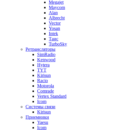
Megajet
Maycom
Alan
Albrecht
Vector
Yosan
Intek
Таис
TurboSky
Ретрансляторы
SimRadio
Kenwood
Hytera
TYT
Kirisun
Racio
Motorola
Comrade
Vertex Standard
Icom
Системы связи
Kirisun
Приемники
Yaesu
Icom