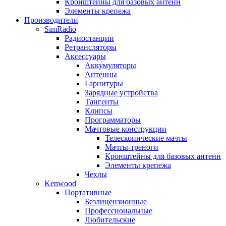
Кронштейны для базовых антенн
Элементы крепежа
Производители
SimRadio
Радиостанции
Ретрансляторы
Аксессуары
Аккумуляторы
Антенны
Гарнитуры
Зарядные устройства
Тангенты
Клипсы
Программаторы
Мачтовые конструкции
Телескопические мачты
Мачты-треноги
Кронштейны для базовых антенн
Элементы крепежа
Чехлы
Kenwood
Портативные
Безлицензионные
Профессиональные
Любительские