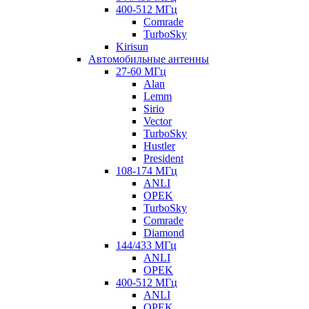
400-512 МГц
Comrade
TurboSky
Kirisun
Автомобильные антенны
27-60 МГц
Alan
Lemm
Sirio
Vector
TurboSky
Hustler
President
108-174 МГц
ANLI
OPEK
TurboSky
Comrade
Diamond
144/433 МГц
ANLI
OPEK
400-512 МГц
ANLI
OPEK