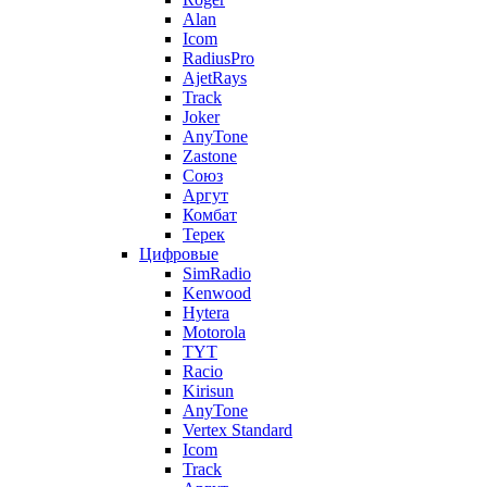
Alan
Icom
RadiusPro
AjetRays
Track
Joker
AnyTone
Zastone
Союз
Аргут
Комбат
Терек
Цифровые
SimRadio
Kenwood
Hytera
Motorola
TYT
Racio
Kirisun
AnyTone
Vertex Standard
Icom
Track