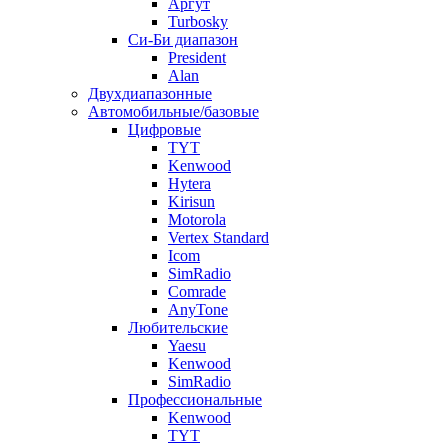
Аргут
Turbosky
Си-Би диапазон
President
Alan
Двухдиапазонные
Автомобильные/базовые
Цифровые
TYT
Kenwood
Hytera
Kirisun
Motorola
Vertex Standard
Icom
SimRadio
Comrade
AnyTone
Любительские
Yaesu
Kenwood
SimRadio
Профессиональные
Kenwood
TYT