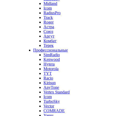
Midland
Icom
RadiusPro
Track
Roger
Астра
Союз
Аргут
Комбат
Терек
Профессиональные
SimRadio
Kenwood
Hytera
Motorola
TYT
Racio
Kirisun
AnyTone
Vertex Standard
Icom
TurboSky
Vector
COMRADE
Yaesu