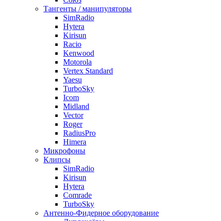
Тангенты / манипуляторы
SimRadio
Hytera
Kirisun
Racio
Kenwood
Motorola
Vertex Standard
Yaesu
TurboSky
Icom
Midland
Vector
Roger
RadiusPro
Himera
Микрофоны
Клипсы
SimRadio
Kirisun
Hytera
Comrade
TurboSky
Антенно-Фидерное оборудование