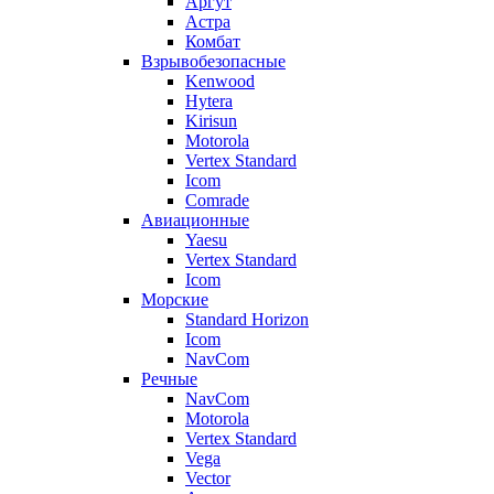
Аргут
Астра
Комбат
Взрывобезопасные
Kenwood
Hytera
Kirisun
Motorola
Vertex Standard
Icom
Comrade
Авиационные
Yaesu
Vertex Standard
Icom
Морские
Standard Horizon
Icom
NavCom
Речные
NavCom
Motorola
Vertex Standard
Vega
Vector