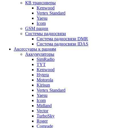
КВ трансиверы
Kenwood
Vertex Standard
Yaesu
Icom
GSM рации
Системы радиосвязи
Система радиосвязи DMR
Система радиосвязи IDAS
Аксессуары к рациям
Аккумуляторы
SimRadio
TYT
Kenwood
Hytera
Motorola
Kirisun
Vertex Standard
Yaesu
Icom
Midland
Vector
TurboSky
Roger
Comrade