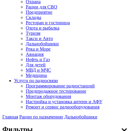
Охрана
Рации для СВО
Предприятие
Склады
Ресторан и гостиница
Охота и рыбалка
Туризм
Такси и Авто
Дальнобойщики
Река и Море
Авиация
Нефть и Газ
Для детей
МВД и МЧС
Медицина
Услуги по радиосвязи
Программирование радиостанций
Предпродажное тестирование
Монтаж оборудования
Настройка и установка антенн и АФУ
Ремонт и сервис радиооборудования
Главная
Рации по назначению
Дальнобойщики
Фильтры