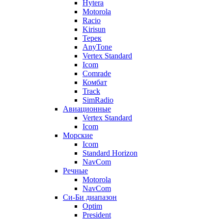
Hytera
Motorola
Racio
Kirisun
Терек
AnyTone
Vertex Standard
Icom
Comrade
Комбат
Track
SimRadio
Авиационные
Vertex Standard
Icom
Морские
Icom
Standard Horizon
NavCom
Речные
Motorola
NavCom
Си-Би диапазон
Optim
President