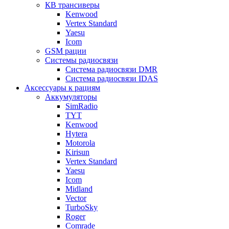
КВ трансиверы
Kenwood
Vertex Standard
Yaesu
Icom
GSM рации
Системы радиосвязи
Система радиосвязи DMR
Система радиосвязи IDAS
Аксессуары к рациям
Аккумуляторы
SimRadio
TYT
Kenwood
Hytera
Motorola
Kirisun
Vertex Standard
Yaesu
Icom
Midland
Vector
TurboSky
Roger
Comrade