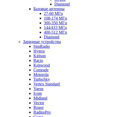
Diamond
Базовые антенны
27-60 МГц
108-174 МГц
300-350 МГц
144/433 МГц
400-512 МГц
Diamond
Зарядные устройства
SimRadio
Hytera
Kirisun
Racio
Kenwood
Comrade
Motorola
TurboSky
Vertex Standard
Yaesu
Icom
Midland
Vector
Roger
RadiusPro
Союз