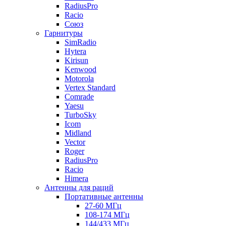
RadiusPro
Racio
Союз
Гарнитуры
SimRadio
Hytera
Kirisun
Kenwood
Motorola
Vertex Standard
Comrade
Yaesu
TurboSky
Icom
Midland
Vector
Roger
RadiusPro
Racio
Himera
Антенны для раций
Портативные антенны
27-60 МГц
108-174 МГц
144/433 МГц