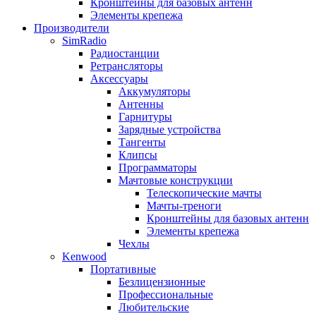
Кронштейны для базовых антенн
Элементы крепежа
Производители
SimRadio
Радиостанции
Ретрансляторы
Аксессуары
Аккумуляторы
Антенны
Гарнитуры
Зарядные устройства
Тангенты
Клипсы
Программаторы
Мачтовые конструкции
Телескопические мачты
Мачты-треноги
Кронштейны для базовых антенн
Элементы крепежа
Чехлы
Kenwood
Портативные
Безлицензионные
Профессиональные
Любительские