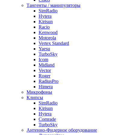
Тангенты / манипуляторы
SimRadio
Hytera
Kirisun
Racio
Kenwood
Motorola
Vertex Standard
Yaesu
TurboSky
Icom
Midland
Vector
Roger
RadiusPro
Himera
Микрофоны
Клипсы
SimRadio
Kirisun
Hytera
Comrade
TurboSky
Антенно-Фидерное оборудование