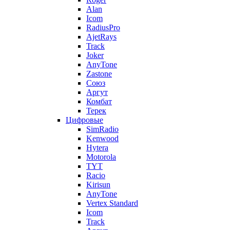
Alan
Icom
RadiusPro
AjetRays
Track
Joker
AnyTone
Zastone
Союз
Аргут
Комбат
Терек
Цифровые
SimRadio
Kenwood
Hytera
Motorola
TYT
Racio
Kirisun
AnyTone
Vertex Standard
Icom
Track