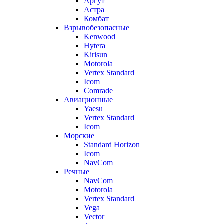
Аргут
Астра
Комбат
Взрывобезопасные
Kenwood
Hytera
Kirisun
Motorola
Vertex Standard
Icom
Comrade
Авиационные
Yaesu
Vertex Standard
Icom
Морские
Standard Horizon
Icom
NavCom
Речные
NavCom
Motorola
Vertex Standard
Vega
Vector