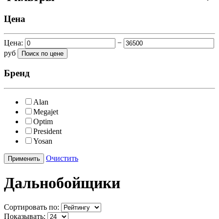
Цена
Цена:
−
руб
Бренд
Alan
Megajet
Optim
President
Yosan
Очистить
Дальнобойщики
Сортировать по:
Показывать: