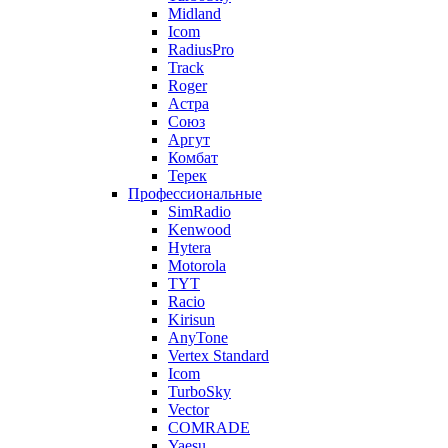
Midland
Icom
RadiusPro
Track
Roger
Астра
Союз
Аргут
Комбат
Терек
Профессиональные
SimRadio
Kenwood
Hytera
Motorola
TYT
Racio
Kirisun
AnyTone
Vertex Standard
Icom
TurboSky
Vector
COMRADE
Yaesu