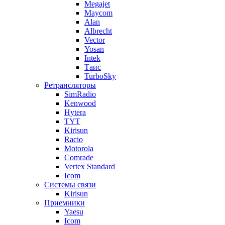
Megajet
Maycom
Alan
Albrecht
Vector
Yosan
Intek
Таис
TurboSky
Ретрансляторы
SimRadio
Kenwood
Hytera
TYT
Kirisun
Racio
Motorola
Comrade
Vertex Standard
Icom
Системы связи
Kirisun
Приемники
Yaesu
Icom