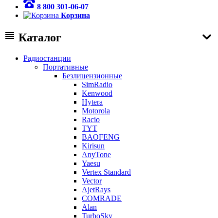
8 800 301-06-07
Корзина
Каталог
Радиостанции
Портативные
Безлицензионные
SimRadio
Kenwood
Hytera
Motorola
Racio
TYT
BAOFENG
Kirisun
AnyTone
Yaesu
Vertex Standard
Vector
AjetRays
COMRADE
Alan
TurboSky