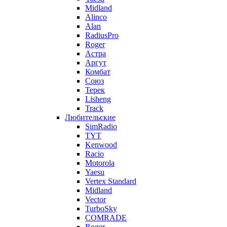
Midland
Alinco
Alan
RadiusPro
Roger
Астра
Аргут
Комбат
Союз
Терек
Lisheng
Track
Любительские
SimRadio
TYT
Kenwood
Racio
Motorola
Yaesu
Vertex Standard
Midland
Vector
TurboSky
COMRADE
Roger