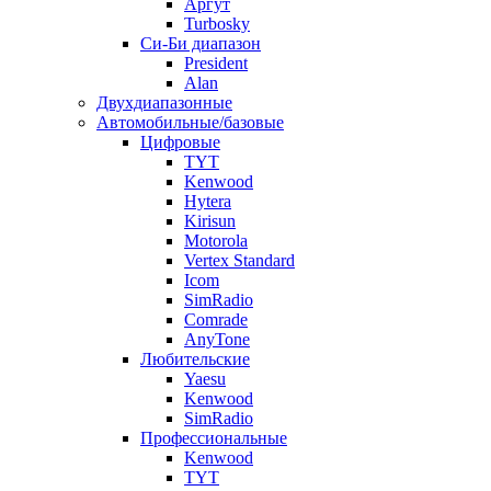
Аргут
Turbosky
Си-Би диапазон
President
Alan
Двухдиапазонные
Автомобильные/базовые
Цифровые
TYT
Kenwood
Hytera
Kirisun
Motorola
Vertex Standard
Icom
SimRadio
Comrade
AnyTone
Любительские
Yaesu
Kenwood
SimRadio
Профессиональные
Kenwood
TYT