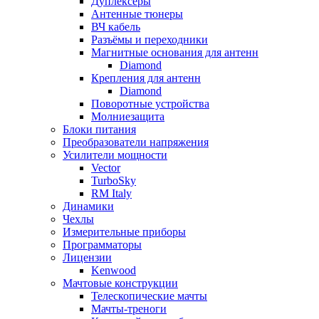
Дуплексёры
Антенные тюнеры
ВЧ кабель
Разъёмы и переходники
Магнитные основания для антенн
Diamond
Крепления для антенн
Diamond
Поворотные устройства
Молниезащита
Блоки питания
Преобразователи напряжения
Усилители мощности
Vector
TurboSky
RM Italy
Динамики
Чехлы
Измерительные приборы
Программаторы
Лицензии
Kenwood
Мачтовые конструкции
Телескопические мачты
Мачты-треноги