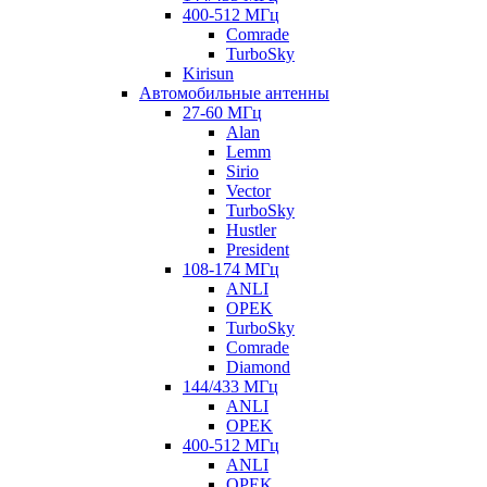
400-512 МГц
Comrade
TurboSky
Kirisun
Автомобильные антенны
27-60 МГц
Alan
Lemm
Sirio
Vector
TurboSky
Hustler
President
108-174 МГц
ANLI
OPEK
TurboSky
Comrade
Diamond
144/433 МГц
ANLI
OPEK
400-512 МГц
ANLI
OPEK