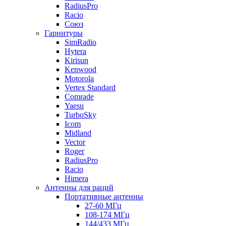
RadiusPro
Racio
Союз
Гарнитуры
SimRadio
Hytera
Kirisun
Kenwood
Motorola
Vertex Standard
Comrade
Yaesu
TurboSky
Icom
Midland
Vector
Roger
RadiusPro
Racio
Himera
Антенны для раций
Портативные антенны
27-60 МГц
108-174 МГц
144/433 МГц