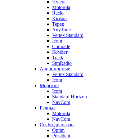
Hytera
Motorola
Racio
Kirisun
Терек
AnyTone
Vertex Standard
Icom
Comrade
Комбат
Track
SimRadio
Авиационные
Vertex Standard
Icom
Морские
Icom
Standard Horizon
NavCom
Речные
Motorola
NavCom
Си-Би диапазон
Optim
President