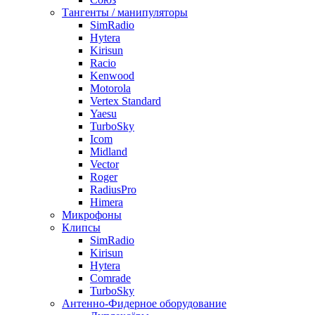
Тангенты / манипуляторы
SimRadio
Hytera
Kirisun
Racio
Kenwood
Motorola
Vertex Standard
Yaesu
TurboSky
Icom
Midland
Vector
Roger
RadiusPro
Himera
Микрофоны
Клипсы
SimRadio
Kirisun
Hytera
Comrade
TurboSky
Антенно-Фидерное оборудование