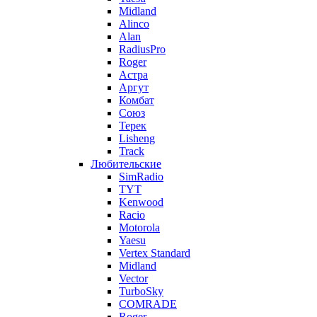
Midland
Alinco
Alan
RadiusPro
Roger
Астра
Аргут
Комбат
Союз
Терек
Lisheng
Track
Любительские
SimRadio
TYT
Kenwood
Racio
Motorola
Yaesu
Vertex Standard
Midland
Vector
TurboSky
COMRADE
Roger