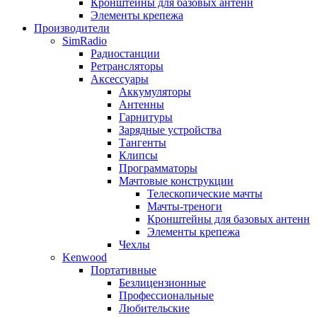
Кронштейны для базовых антенн
Элементы крепежа
Производители
SimRadio
Радиостанции
Ретрансляторы
Аксессуары
Аккумуляторы
Антенны
Гарнитуры
Зарядные устройства
Тангенты
Клипсы
Программаторы
Мачтовые конструкции
Телескопические мачты
Мачты-треноги
Кронштейны для базовых антенн
Элементы крепежа
Чехлы
Kenwood
Портативные
Безлицензионные
Профессиональные
Любительские