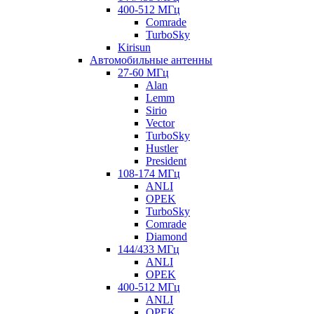
400-512 МГц
Comrade
TurboSky
Kirisun
Автомобильные антенны
27-60 МГц
Alan
Lemm
Sirio
Vector
TurboSky
Hustler
President
108-174 МГц
ANLI
OPEK
TurboSky
Comrade
Diamond
144/433 МГц
ANLI
OPEK
400-512 МГц
ANLI
OPEK