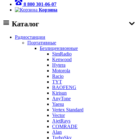
8 800 301-06-07
Корзина
Каталог
Радиостанции
Портативные
Безлицензионные
SimRadio
Kenwood
Hytera
Motorola
Racio
TYT
BAOFENG
Kirisun
AnyTone
Yaesu
Vertex Standard
Vector
AjetRays
COMRADE
Alan
TurboSky