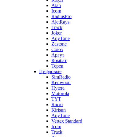
Alan
Icom
RadiusPro
AjetRays
Track
Joker
AnyTone
Zastone
Союз
Аргут
Комбат
Терек
Цифровые
SimRadio
Kenwood
Hytera
Motorola
TYT
Racio
Kirisun
AnyTone
Vertex Standard
Icom
Track