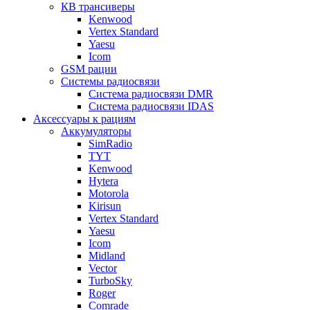
КВ трансиверы
Kenwood
Vertex Standard
Yaesu
Icom
GSM рации
Системы радиосвязи
Система радиосвязи DMR
Система радиосвязи IDAS
Аксессуары к рациям
Аккумуляторы
SimRadio
TYT
Kenwood
Hytera
Motorola
Kirisun
Vertex Standard
Yaesu
Icom
Midland
Vector
TurboSky
Roger
Comrade