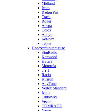
Midland
Icom
RadiusPro
Track
Roger
Астра
Союз
Аргут
Комбат
Терек
Профессиональные
SimRadio
Kenwood
Hytera
Motorola
TYT
Racio
Kirisun
AnyTone
Vertex Standard
Icom
TurboSky
Vector
COMRADE
Yaesu