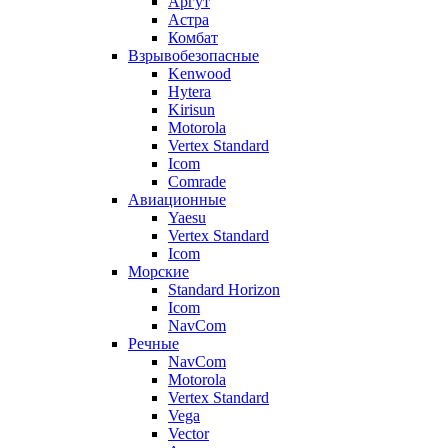
Аргут
Астра
Комбат
Взрывобезопасные
Kenwood
Hytera
Kirisun
Motorola
Vertex Standard
Icom
Comrade
Авиационные
Yaesu
Vertex Standard
Icom
Морские
Standard Horizon
Icom
NavCom
Речные
NavCom
Motorola
Vertex Standard
Vega
Vector