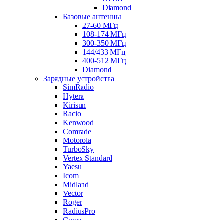
Diamond
Базовые антенны
27-60 МГц
108-174 МГц
300-350 МГц
144/433 МГц
400-512 МГц
Diamond
Зарядные устройства
SimRadio
Hytera
Kirisun
Racio
Kenwood
Comrade
Motorola
TurboSky
Vertex Standard
Yaesu
Icom
Midland
Vector
Roger
RadiusPro
Союз