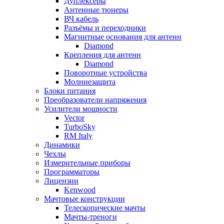
Дуплексёры
Антенные тюнеры
ВЧ кабель
Разъёмы и переходники
Магнитные основания для антенн
Diamond
Крепления для антенн
Diamond
Поворотные устройства
Молниезащита
Блоки питания
Преобразователи напряжения
Усилители мощности
Vector
TurboSky
RM Italy
Динамики
Чехлы
Измерительные приборы
Программаторы
Лицензии
Kenwood
Мачтовые конструкции
Телескопические мачты
Мачты-треноги