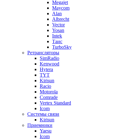
Megajet
Maycom
Alan
Albrecht
Vector
Yosan
Intek
Таис
TurboSky
Ретрансляторы
SimRadio
Kenwood
Hytera
TYT
Kirisun
Racio
Motorola
Comrade
Vertex Standard
Icom
Системы связи
Kirisun
Приемники
Yaesu
Icom