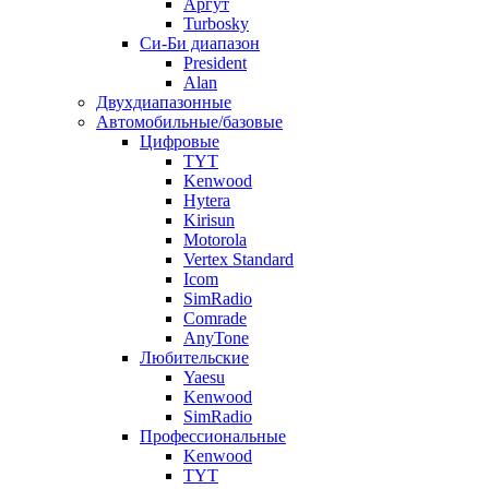
Аргут
Turbosky
Си-Би диапазон
President
Alan
Двухдиапазонные
Автомобильные/базовые
Цифровые
TYT
Kenwood
Hytera
Kirisun
Motorola
Vertex Standard
Icom
SimRadio
Comrade
AnyTone
Любительские
Yaesu
Kenwood
SimRadio
Профессиональные
Kenwood
TYT