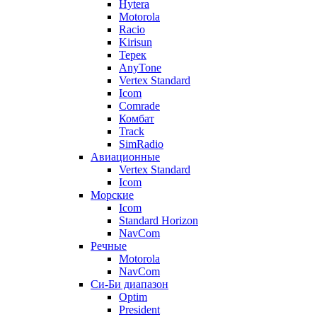
Hytera
Motorola
Racio
Kirisun
Терек
AnyTone
Vertex Standard
Icom
Comrade
Комбат
Track
SimRadio
Авиационные
Vertex Standard
Icom
Морские
Icom
Standard Horizon
NavCom
Речные
Motorola
NavCom
Си-Би диапазон
Optim
President