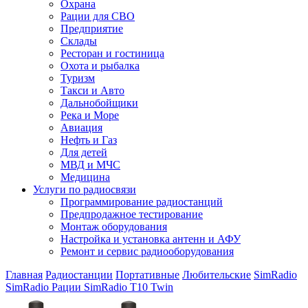
Охрана
Рации для СВО
Предприятие
Склады
Ресторан и гостиница
Охота и рыбалка
Туризм
Такси и Авто
Дальнобойщики
Река и Море
Авиация
Нефть и Газ
Для детей
МВД и МЧС
Медицина
Услуги по радиосвязи
Программирование радиостанций
Предпродажное тестирование
Монтаж оборудования
Настройка и установка антенн и АФУ
Ремонт и сервис радиооборудования
Главная
Радиостанции
Портативные
Любительские
SimRadio
SimRadio
Рации SimRadio T10 Twin