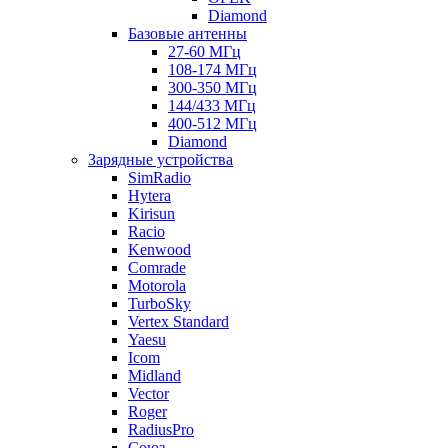
Diamond
Базовые антенны
27-60 МГц
108-174 МГц
300-350 МГц
144/433 МГц
400-512 МГц
Diamond
Зарядные устройства
SimRadio
Hytera
Kirisun
Racio
Kenwood
Comrade
Motorola
TurboSky
Vertex Standard
Yaesu
Icom
Midland
Vector
Roger
RadiusPro
Союз