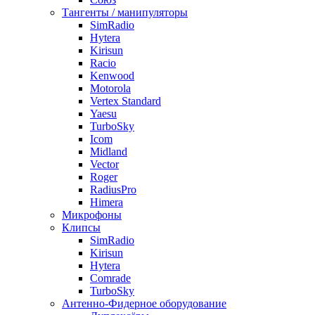
Тангенты / манипуляторы
SimRadio
Hytera
Kirisun
Racio
Kenwood
Motorola
Vertex Standard
Yaesu
TurboSky
Icom
Midland
Vector
Roger
RadiusPro
Himera
Микрофоны
Клипсы
SimRadio
Kirisun
Hytera
Comrade
TurboSky
Антенно-Фидерное оборудование