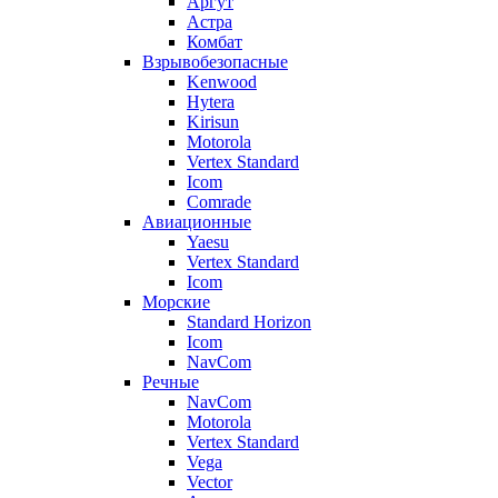
Аргут
Астра
Комбат
Взрывобезопасные
Kenwood
Hytera
Kirisun
Motorola
Vertex Standard
Icom
Comrade
Авиационные
Yaesu
Vertex Standard
Icom
Морские
Standard Horizon
Icom
NavCom
Речные
NavCom
Motorola
Vertex Standard
Vega
Vector