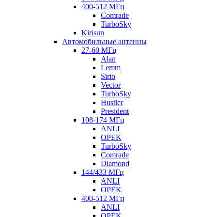
400-512 МГц
Comrade
TurboSky
Kirisun
Автомобильные антенны
27-60 МГц
Alan
Lemm
Sirio
Vector
TurboSky
Hustler
President
108-174 МГц
ANLI
OPEK
TurboSky
Comrade
Diamond
144/433 МГц
ANLI
OPEK
400-512 МГц
ANLI
OPEK