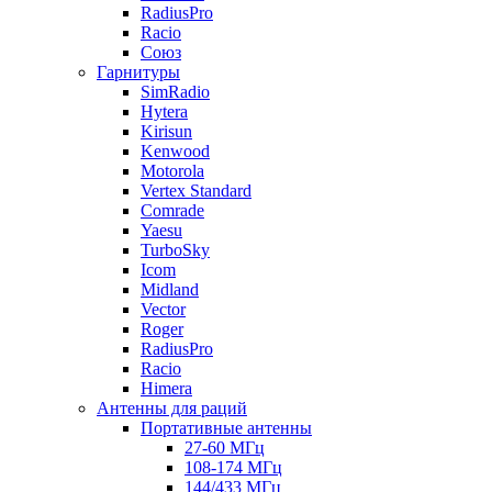
RadiusPro
Racio
Союз
Гарнитуры
SimRadio
Hytera
Kirisun
Kenwood
Motorola
Vertex Standard
Comrade
Yaesu
TurboSky
Icom
Midland
Vector
Roger
RadiusPro
Racio
Himera
Антенны для раций
Портативные антенны
27-60 МГц
108-174 МГц
144/433 МГц