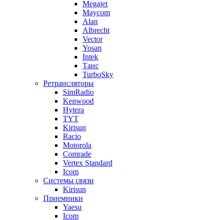
Megajet
Maycom
Alan
Albrecht
Vector
Yosan
Intek
Таис
TurboSky
Ретрансляторы
SimRadio
Kenwood
Hytera
TYT
Kirisun
Racio
Motorola
Comrade
Vertex Standard
Icom
Системы связи
Kirisun
Приемники
Yaesu
Icom