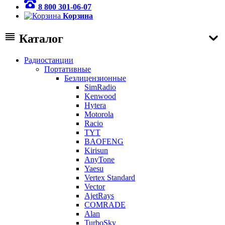
8 800 301-06-07
Корзина
Каталог
Радиостанции
Портативные
Безлицензионные
SimRadio
Kenwood
Hytera
Motorola
Racio
TYT
BAOFENG
Kirisun
AnyTone
Yaesu
Vertex Standard
Vector
AjetRays
COMRADE
Alan
TurboSky