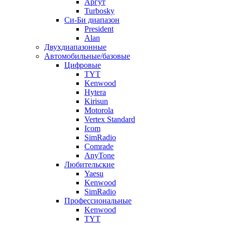
Аргут
Turbosky
Си-Би диапазон
President
Alan
Двухдиапазонные
Автомобильные/базовые
Цифровые
TYT
Kenwood
Hytera
Kirisun
Motorola
Vertex Standard
Icom
SimRadio
Comrade
AnyTone
Любительские
Yaesu
Kenwood
SimRadio
Профессиональные
Kenwood
TYT