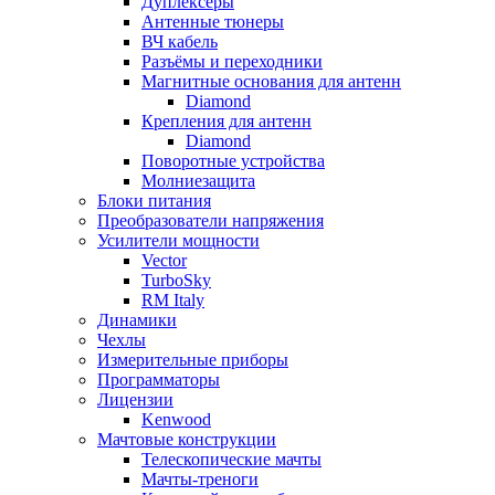
Дуплексёры
Антенные тюнеры
ВЧ кабель
Разъёмы и переходники
Магнитные основания для антенн
Diamond
Крепления для антенн
Diamond
Поворотные устройства
Молниезащита
Блоки питания
Преобразователи напряжения
Усилители мощности
Vector
TurboSky
RM Italy
Динамики
Чехлы
Измерительные приборы
Программаторы
Лицензии
Kenwood
Мачтовые конструкции
Телескопические мачты
Мачты-треноги