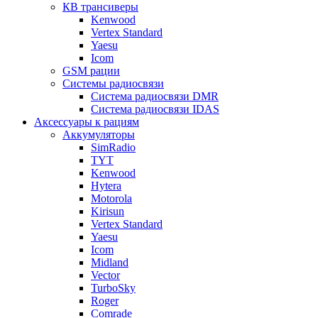
КВ трансиверы
Kenwood
Vertex Standard
Yaesu
Icom
GSM рации
Системы радиосвязи
Система радиосвязи DMR
Система радиосвязи IDAS
Аксессуары к рациям
Аккумуляторы
SimRadio
TYT
Kenwood
Hytera
Motorola
Kirisun
Vertex Standard
Yaesu
Icom
Midland
Vector
TurboSky
Roger
Comrade