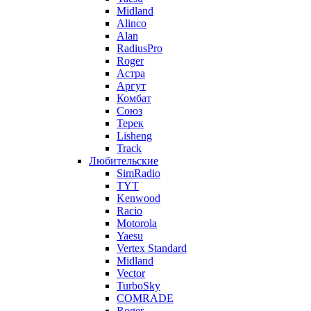
Midland
Alinco
Alan
RadiusPro
Roger
Астра
Аргут
Комбат
Союз
Терек
Lisheng
Track
Любительские
SimRadio
TYT
Kenwood
Racio
Motorola
Yaesu
Vertex Standard
Midland
Vector
TurboSky
COMRADE
Roger