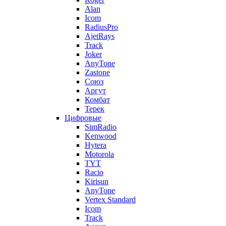
Alan
Icom
RadiusPro
AjetRays
Track
Joker
AnyTone
Zastone
Союз
Аргут
Комбат
Терек
Цифровые
SimRadio
Kenwood
Hytera
Motorola
TYT
Racio
Kirisun
AnyTone
Vertex Standard
Icom
Track