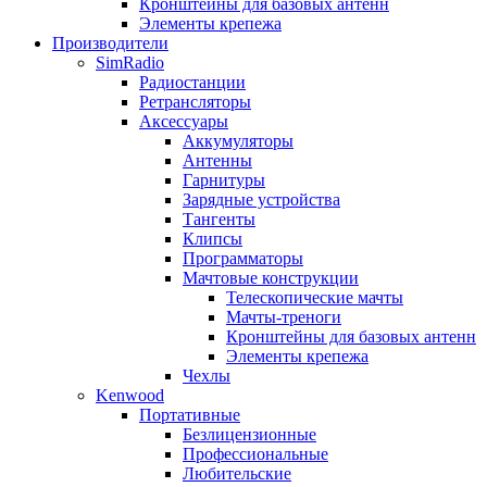
Кронштейны для базовых антенн
Элементы крепежа
Производители
SimRadio
Радиостанции
Ретрансляторы
Аксессуары
Аккумуляторы
Антенны
Гарнитуры
Зарядные устройства
Тангенты
Клипсы
Программаторы
Мачтовые конструкции
Телескопические мачты
Мачты-треноги
Кронштейны для базовых антенн
Элементы крепежа
Чехлы
Kenwood
Портативные
Безлицензионные
Профессиональные
Любительские