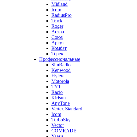
Midland
Icom
RadiusPro
Track
Roger
Астра
Союз
Аргут
Комбат
Терек
Профессиональные
SimRadio
Kenwood
Hytera
Motorola
TYT
Racio
Kirisun
AnyTone
Vertex Standard
Icom
TurboSky
Vector
COMRADE
Yaesu