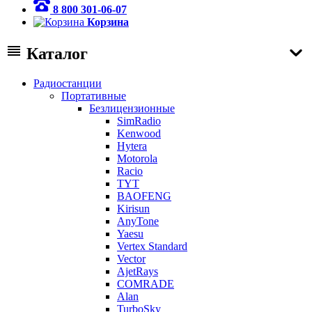
8 800 301-06-07
Корзина
Каталог
Радиостанции
Портативные
Безлицензионные
SimRadio
Kenwood
Hytera
Motorola
Racio
TYT
BAOFENG
Kirisun
AnyTone
Yaesu
Vertex Standard
Vector
AjetRays
COMRADE
Alan
TurboSky