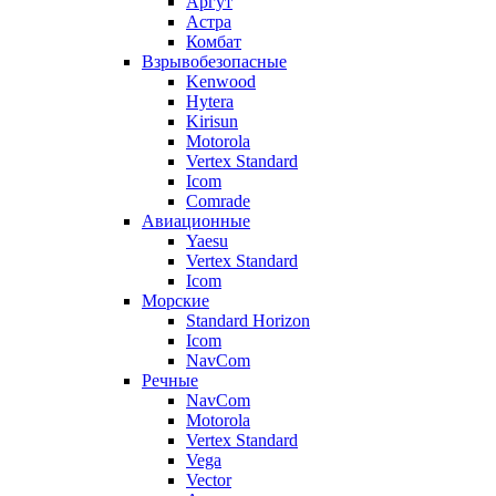
Аргут
Астра
Комбат
Взрывобезопасные
Kenwood
Hytera
Kirisun
Motorola
Vertex Standard
Icom
Comrade
Авиационные
Yaesu
Vertex Standard
Icom
Морские
Standard Horizon
Icom
NavCom
Речные
NavCom
Motorola
Vertex Standard
Vega
Vector