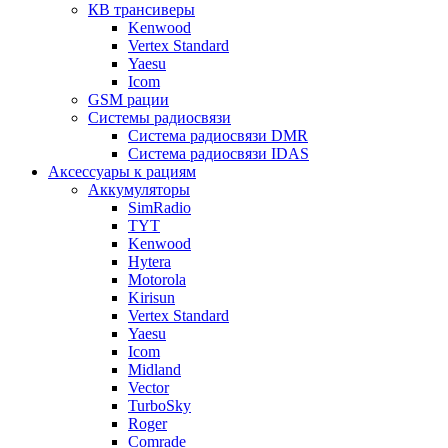
КВ трансиверы
Kenwood
Vertex Standard
Yaesu
Icom
GSM рации
Системы радиосвязи
Система радиосвязи DMR
Система радиосвязи IDAS
Аксессуары к рациям
Аккумуляторы
SimRadio
TYT
Kenwood
Hytera
Motorola
Kirisun
Vertex Standard
Yaesu
Icom
Midland
Vector
TurboSky
Roger
Comrade