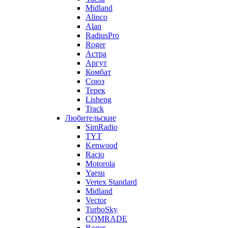
Midland
Alinco
Alan
RadiusPro
Roger
Астра
Аргут
Комбат
Союз
Терек
Lisheng
Track
Любительские
SimRadio
TYT
Kenwood
Racio
Motorola
Yaesu
Vertex Standard
Midland
Vector
TurboSky
COMRADE
Roger