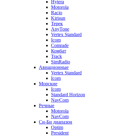
Hytera
Motorola
Racio
Kirisun
Терек
AnyTone
Vertex Standard
Icom
Comrade
Комбат
Track
SimRadio
Авиационные
Vertex Standard
Icom
Морские
Icom
Standard Horizon
NavCom
Речные
Motorola
NavCom
Си-Би диапазон
Optim
President