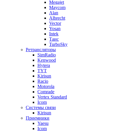
Megajet
Maycom
Alan
Albrecht
Vector
Yosan
Intek
Таис
TurboSky
Ретрансляторы
SimRadio
Kenwood
Hytera
TYT
Kirisun
Racio
Motorola
Comrade
Vertex Standard
Icom
Системы связи
Kirisun
Приемники
Yaesu
Icom