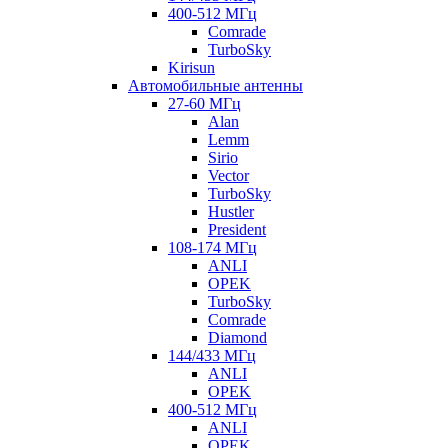
400-512 МГц
Comrade
TurboSky
Kirisun
Автомобильные антенны
27-60 МГц
Alan
Lemm
Sirio
Vector
TurboSky
Hustler
President
108-174 МГц
ANLI
OPEK
TurboSky
Comrade
Diamond
144/433 МГц
ANLI
OPEK
400-512 МГц
ANLI
OPEK