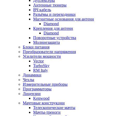
Дуплексёры
Антенные тюнеры
ВЧ кабель
Разъёмы и переходники
Магнитные основания для антенн
Diamond
Крепления для антенн
Diamond
Поворотные устройства
Молниезащита
Блоки питания
Преобразователи напряжения
Усилители мощности
Vector
TurboSky
RM Italy
Динамики
Чехлы
Измерительные приборы
Программаторы
Лицензии
Kenwood
Мачтовые конструкции
Телескопические мачты
Мачты-треноги