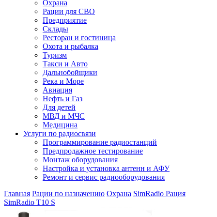
Охрана
Рации для СВО
Предприятие
Склады
Ресторан и гостиница
Охота и рыбалка
Туризм
Такси и Авто
Дальнобойщики
Река и Море
Авиация
Нефть и Газ
Для детей
МВД и МЧС
Медицина
Услуги по радиосвязи
Программирование радиостанций
Предпродажное тестирование
Монтаж оборудования
Настройка и установка антенн и АФУ
Ремонт и сервис радиооборудования
Главная
Рации по назначению
Охрана
SimRadio
Рация
SimRadio T10 S