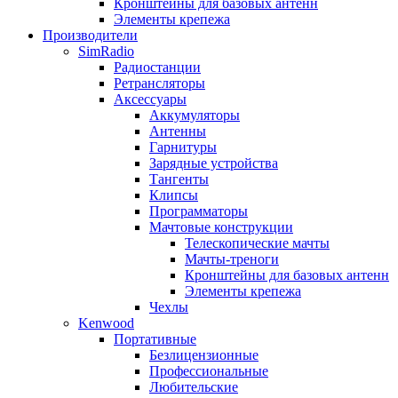
Кронштейны для базовых антенн
Элементы крепежа
Производители
SimRadio
Радиостанции
Ретрансляторы
Аксессуары
Аккумуляторы
Антенны
Гарнитуры
Зарядные устройства
Тангенты
Клипсы
Программаторы
Мачтовые конструкции
Телескопические мачты
Мачты-треноги
Кронштейны для базовых антенн
Элементы крепежа
Чехлы
Kenwood
Портативные
Безлицензионные
Профессиональные
Любительские