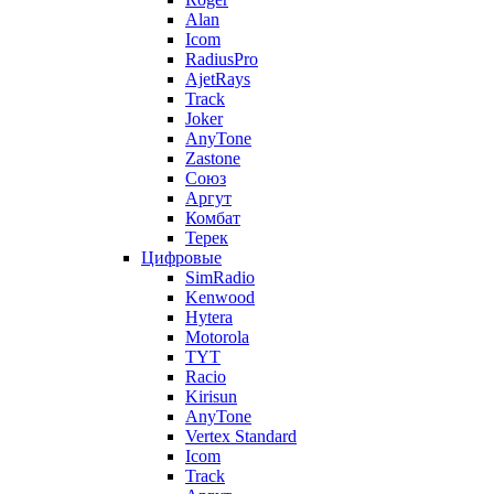
Alan
Icom
RadiusPro
AjetRays
Track
Joker
AnyTone
Zastone
Союз
Аргут
Комбат
Терек
Цифровые
SimRadio
Kenwood
Hytera
Motorola
TYT
Racio
Kirisun
AnyTone
Vertex Standard
Icom
Track