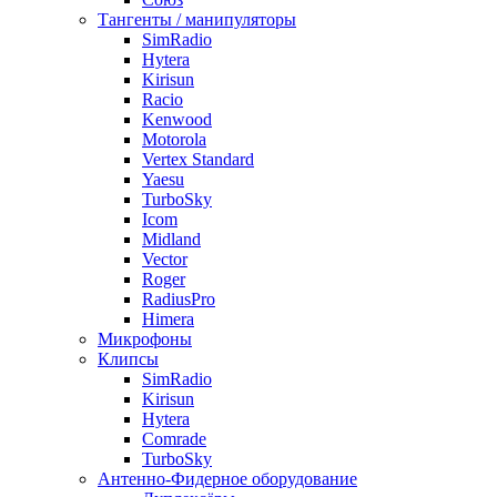
Тангенты / манипуляторы
SimRadio
Hytera
Kirisun
Racio
Kenwood
Motorola
Vertex Standard
Yaesu
TurboSky
Icom
Midland
Vector
Roger
RadiusPro
Himera
Микрофоны
Клипсы
SimRadio
Kirisun
Hytera
Comrade
TurboSky
Антенно-Фидерное оборудование