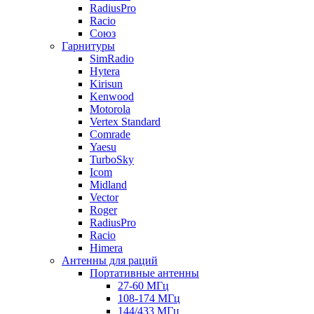
RadiusPro
Racio
Союз
Гарнитуры
SimRadio
Hytera
Kirisun
Kenwood
Motorola
Vertex Standard
Comrade
Yaesu
TurboSky
Icom
Midland
Vector
Roger
RadiusPro
Racio
Himera
Антенны для раций
Портативные антенны
27-60 МГц
108-174 МГц
144/433 МГц