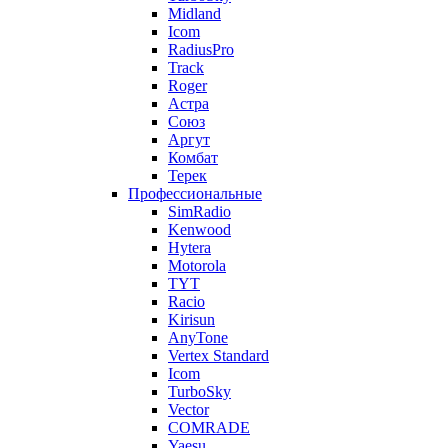
Midland
Icom
RadiusPro
Track
Roger
Астра
Союз
Аргут
Комбат
Терек
Профессиональные
SimRadio
Kenwood
Hytera
Motorola
TYT
Racio
Kirisun
AnyTone
Vertex Standard
Icom
TurboSky
Vector
COMRADE
Yaesu