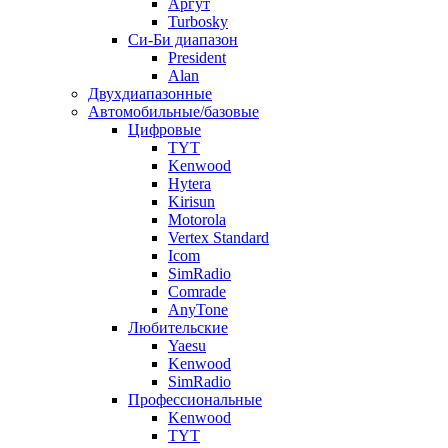
Аргут
Turbosky
Си-Би диапазон
President
Alan
Двухдиапазонные
Автомобильные/базовые
Цифровые
TYT
Kenwood
Hytera
Kirisun
Motorola
Vertex Standard
Icom
SimRadio
Comrade
AnyTone
Любительские
Yaesu
Kenwood
SimRadio
Профессиональные
Kenwood
TYT