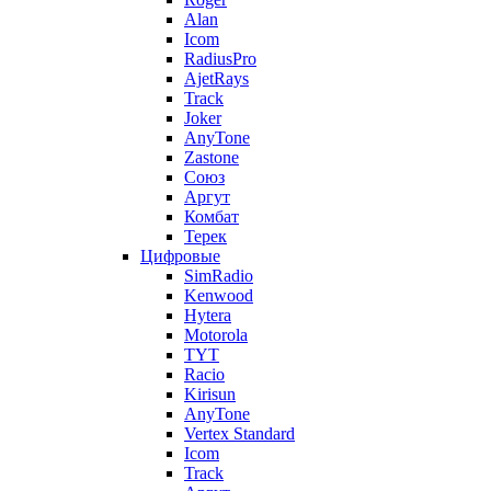
Alan
Icom
RadiusPro
AjetRays
Track
Joker
AnyTone
Zastone
Союз
Аргут
Комбат
Терек
Цифровые
SimRadio
Kenwood
Hytera
Motorola
TYT
Racio
Kirisun
AnyTone
Vertex Standard
Icom
Track