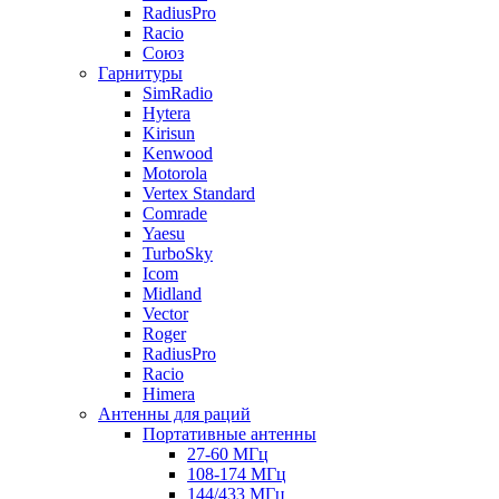
RadiusPro
Racio
Союз
Гарнитуры
SimRadio
Hytera
Kirisun
Kenwood
Motorola
Vertex Standard
Comrade
Yaesu
TurboSky
Icom
Midland
Vector
Roger
RadiusPro
Racio
Himera
Антенны для раций
Портативные антенны
27-60 МГц
108-174 МГц
144/433 МГц