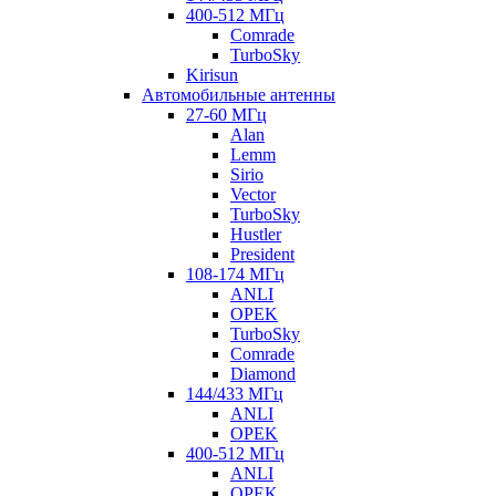
400-512 МГц
Comrade
TurboSky
Kirisun
Автомобильные антенны
27-60 МГц
Alan
Lemm
Sirio
Vector
TurboSky
Hustler
President
108-174 МГц
ANLI
OPEK
TurboSky
Comrade
Diamond
144/433 МГц
ANLI
OPEK
400-512 МГц
ANLI
OPEK