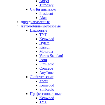
Аргут
Turbosky
Си-Би диапазон
President
Alan
Двухдиапазонные
Автомобильные/базовые
Цифровые
TYT
Kenwood
Hytera
Kirisun
Motorola
Vertex Standard
Icom
SimRadio
Comrade
AnyTone
Любительские
Yaesu
Kenwood
SimRadio
Профессиональные
Kenwood
TYT