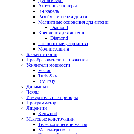
Дуплексёры
Антенные тюнеры
ВЧ кабель
Разъёмы и переходники
Магнитные основания для антенн
Diamond
Крепления для антенн
Diamond
Поворотные устройства
Молниезащита
Блоки питания
Преобразователи напряжения
Усилители мощности
Vector
TurboSky
RM Italy
Динамики
Чехлы
Измерительные приборы
Программаторы
Лицензии
Kenwood
Мачтовые конструкции
Телескопические мачты
Мачты-треноги