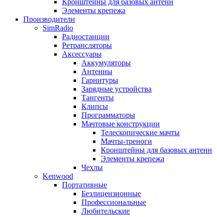
Кронштейны для базовых антенн
Элементы крепежа
Производители
SimRadio
Радиостанции
Ретрансляторы
Аксессуары
Аккумуляторы
Антенны
Гарнитуры
Зарядные устройства
Тангенты
Клипсы
Программаторы
Мачтовые конструкции
Телескопические мачты
Мачты-треноги
Кронштейны для базовых антенн
Элементы крепежа
Чехлы
Kenwood
Портативные
Безлицензионные
Профессиональные
Любительские