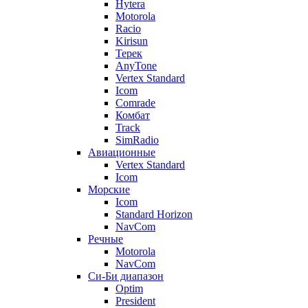
Hytera
Motorola
Racio
Kirisun
Терек
AnyTone
Vertex Standard
Icom
Comrade
Комбат
Track
SimRadio
Авиационные
Vertex Standard
Icom
Морские
Icom
Standard Horizon
NavCom
Речные
Motorola
NavCom
Си-Би диапазон
Optim
President