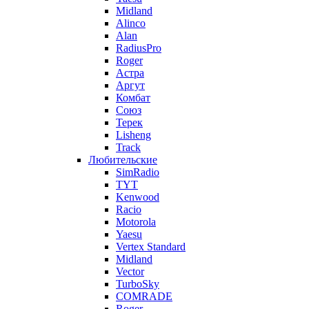
Midland
Alinco
Alan
RadiusPro
Roger
Астра
Аргут
Комбат
Союз
Терек
Lisheng
Track
Любительские
SimRadio
TYT
Kenwood
Racio
Motorola
Yaesu
Vertex Standard
Midland
Vector
TurboSky
COMRADE
Roger