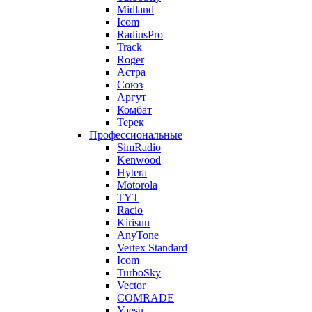
Midland
Icom
RadiusPro
Track
Roger
Астра
Союз
Аргут
Комбат
Терек
Профессиональные
SimRadio
Kenwood
Hytera
Motorola
TYT
Racio
Kirisun
AnyTone
Vertex Standard
Icom
TurboSky
Vector
COMRADE
Yaesu