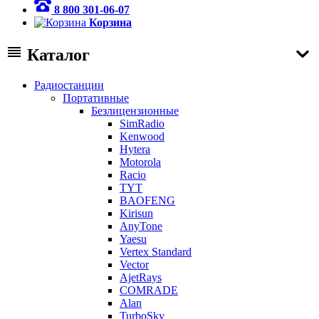
8 800 301-06-07
Корзина
Каталог
Радиостанции
Портативные
Безлицензионные
SimRadio
Kenwood
Hytera
Motorola
Racio
TYT
BAOFENG
Kirisun
AnyTone
Yaesu
Vertex Standard
Vector
AjetRays
COMRADE
Alan
TurboSky