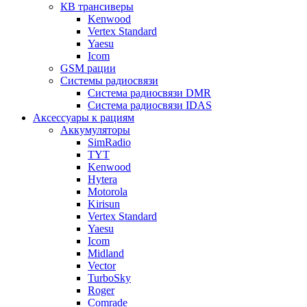
КВ трансиверы
Kenwood
Vertex Standard
Yaesu
Icom
GSM рации
Системы радиосвязи
Система радиосвязи DMR
Система радиосвязи IDAS
Аксессуары к рациям
Аккумуляторы
SimRadio
TYT
Kenwood
Hytera
Motorola
Kirisun
Vertex Standard
Yaesu
Icom
Midland
Vector
TurboSky
Roger
Comrade