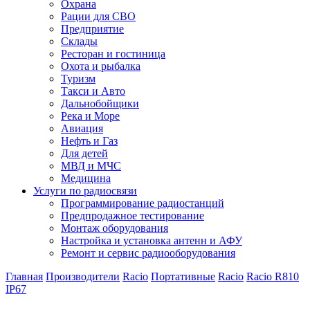
Охрана
Рации для СВО
Предприятие
Склады
Ресторан и гостиница
Охота и рыбалка
Туризм
Такси и Авто
Дальнобойщики
Река и Море
Авиация
Нефть и Газ
Для детей
МВД и МЧС
Медицина
Услуги по радиосвязи
Программирование радиостанций
Предпродажное тестирование
Монтаж оборудования
Настройка и установка антенн и АФУ
Ремонт и сервис радиооборудования
Главная
Производители
Racio
Портативные
Racio
Racio R810
IP67