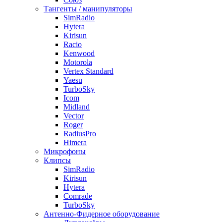
Тангенты / манипуляторы
SimRadio
Hytera
Kirisun
Racio
Kenwood
Motorola
Vertex Standard
Yaesu
TurboSky
Icom
Midland
Vector
Roger
RadiusPro
Himera
Микрофоны
Клипсы
SimRadio
Kirisun
Hytera
Comrade
TurboSky
Антенно-Фидерное оборудование