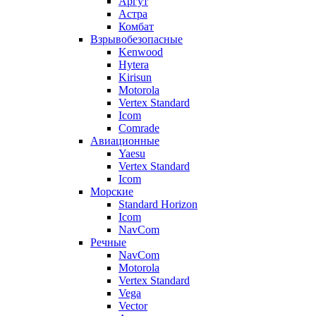
Аргут
Астра
Комбат
Взрывобезопасные
Kenwood
Hytera
Kirisun
Motorola
Vertex Standard
Icom
Comrade
Авиационные
Yaesu
Vertex Standard
Icom
Морские
Standard Horizon
Icom
NavCom
Речные
NavCom
Motorola
Vertex Standard
Vega
Vector