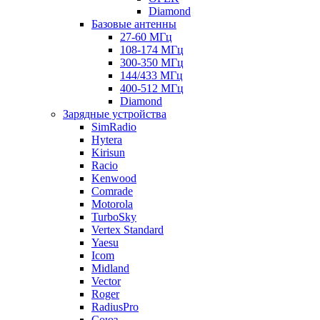
Diamond
Базовые антенны
27-60 МГц
108-174 МГц
300-350 МГц
144/433 МГц
400-512 МГц
Diamond
Зарядные устройства
SimRadio
Hytera
Kirisun
Racio
Kenwood
Comrade
Motorola
TurboSky
Vertex Standard
Yaesu
Icom
Midland
Vector
Roger
RadiusPro
Союз