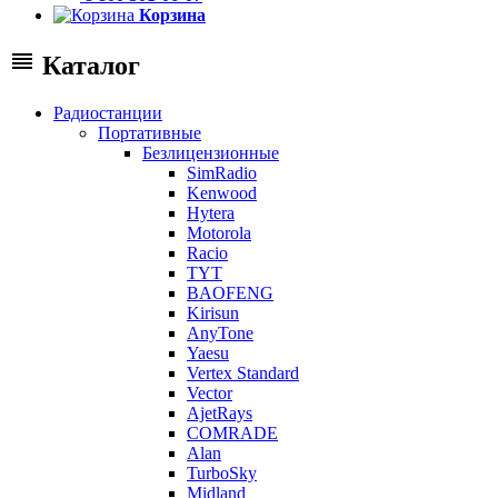
Корзина
Каталог
Радиостанции
Портативные
Безлицензионные
SimRadio
Kenwood
Hytera
Motorola
Racio
TYT
BAOFENG
Kirisun
AnyTone
Yaesu
Vertex Standard
Vector
AjetRays
COMRADE
Alan
TurboSky
Midland