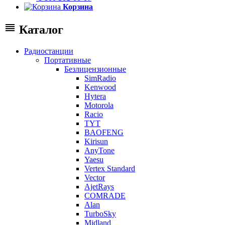
Корзина
Каталог
Радиостанции
Портативные
Безлицензионные
SimRadio
Kenwood
Hytera
Motorola
Racio
TYT
BAOFENG
Kirisun
AnyTone
Yaesu
Vertex Standard
Vector
AjetRays
COMRADE
Alan
TurboSky
Midland