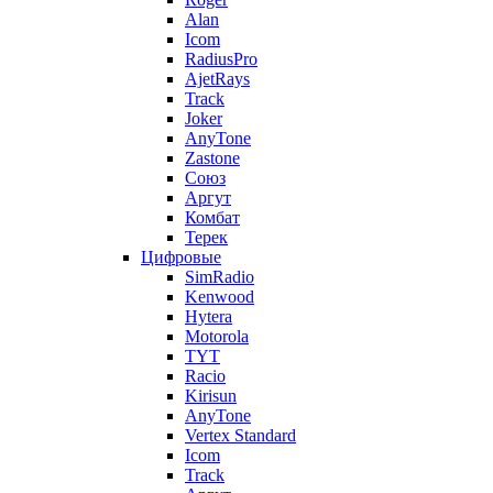
Alan
Icom
RadiusPro
AjetRays
Track
Joker
AnyTone
Zastone
Союз
Аргут
Комбат
Терек
Цифровые
SimRadio
Kenwood
Hytera
Motorola
TYT
Racio
Kirisun
AnyTone
Vertex Standard
Icom
Track