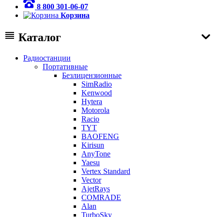
8 800 301-06-07
Корзина
Каталог
Радиостанции
Портативные
Безлицензионные
SimRadio
Kenwood
Hytera
Motorola
Racio
TYT
BAOFENG
Kirisun
AnyTone
Yaesu
Vertex Standard
Vector
AjetRays
COMRADE
Alan
TurboSky