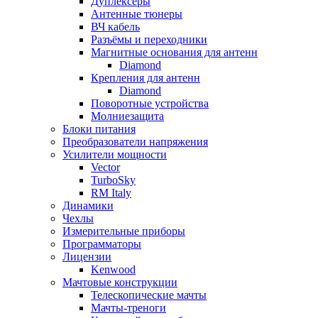
Дуплексёры
Антенные тюнеры
ВЧ кабель
Разъёмы и переходники
Магнитные основания для антенн
Diamond
Крепления для антенн
Diamond
Поворотные устройства
Молниезащита
Блоки питания
Преобразователи напряжения
Усилители мощности
Vector
TurboSky
RM Italy
Динамики
Чехлы
Измерительные приборы
Программаторы
Лицензии
Kenwood
Мачтовые конструкции
Телескопические мачты
Мачты-треноги