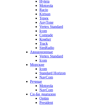
Hytera
Motorola
Racio
Kirisun
Терек
AnyTone
Vertex Standard
Icom
Comrade
Комбат
Track
SimRadio
Авиационные
Vertex Standard
Icom
Морские
Icom
Standard Horizon
NavCom
Речные
Motorola
NavCom
Си-Би диапазон
Optim
President