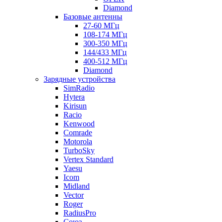
Diamond
Базовые антенны
27-60 МГц
108-174 МГц
300-350 МГц
144/433 МГц
400-512 МГц
Diamond
Зарядные устройства
SimRadio
Hytera
Kirisun
Racio
Kenwood
Comrade
Motorola
TurboSky
Vertex Standard
Yaesu
Icom
Midland
Vector
Roger
RadiusPro
Союз