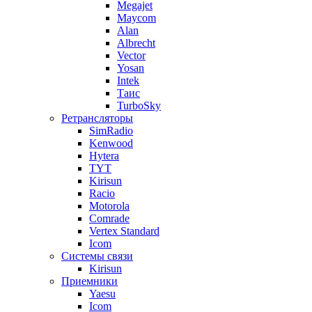
Megajet
Maycom
Alan
Albrecht
Vector
Yosan
Intek
Таис
TurboSky
Ретрансляторы
SimRadio
Kenwood
Hytera
TYT
Kirisun
Racio
Motorola
Comrade
Vertex Standard
Icom
Системы связи
Kirisun
Приемники
Yaesu
Icom