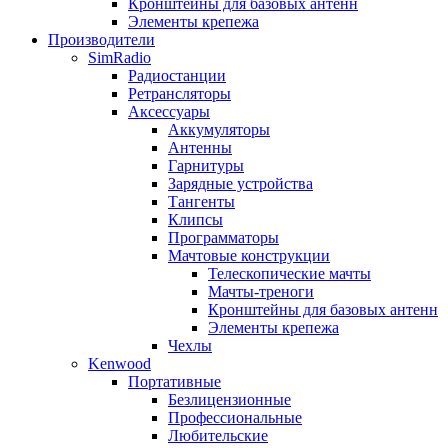
Кронштейны для базовых антенн
Элементы крепежа
Производители
SimRadio
Радиостанции
Ретрансляторы
Аксессуары
Аккумуляторы
Антенны
Гарнитуры
Зарядные устройства
Тангенты
Клипсы
Программаторы
Мачтовые конструкции
Телескопические мачты
Мачты-треноги
Кронштейны для базовых антенн
Элементы крепежа
Чехлы
Kenwood
Портативные
Безлицензионные
Профессиональные
Любительские