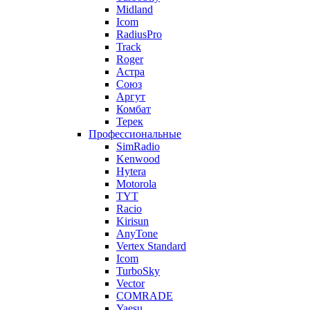
Midland
Icom
RadiusPro
Track
Roger
Астра
Союз
Аргут
Комбат
Терек
Профессиональные
SimRadio
Kenwood
Hytera
Motorola
TYT
Racio
Kirisun
AnyTone
Vertex Standard
Icom
TurboSky
Vector
COMRADE
Yaesu