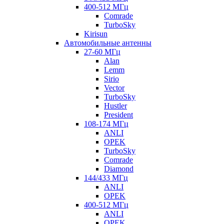
400-512 МГц
Comrade
TurboSky
Kirisun
Автомобильные антенны
27-60 МГц
Alan
Lemm
Sirio
Vector
TurboSky
Hustler
President
108-174 МГц
ANLI
OPEK
TurboSky
Comrade
Diamond
144/433 МГц
ANLI
OPEK
400-512 МГц
ANLI
OPEK