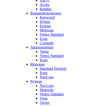
Аргут
Астра
Комбат
Взрывобезопасные
Kenwood
Hytera
Kirisun
Motorola
Vertex Standard
Icom
Comrade
Авиационные
Yaesu
Vertex Standard
Icom
Морские
Standard Horizon
Icom
NavCom
Речные
NavCom
Motorola
Vertex Standard
Vega
Vector