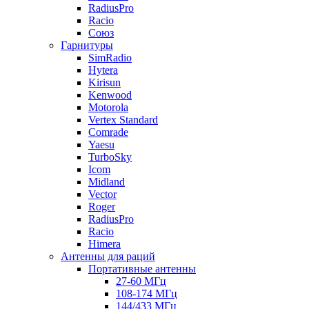
RadiusPro
Racio
Союз
Гарнитуры
SimRadio
Hytera
Kirisun
Kenwood
Motorola
Vertex Standard
Comrade
Yaesu
TurboSky
Icom
Midland
Vector
Roger
RadiusPro
Racio
Himera
Антенны для раций
Портативные антенны
27-60 МГц
108-174 МГц
144/433 МГц