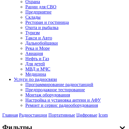
Охрана
Рации для СВО
Предприятие
Склады
Ресторан и гостиница
Охота и рыбалка
Туризм
Такси и Авто
Дальнобойщики
Река и Море
Авиация
Нефть и Газ
Для детей
МВД и МЧС
Медицина
Услуги по радиосвязи
Программирование радиостанций
Предпродажное тестирование
Монтаж оборудования
Настройка и установка антенн и АФУ
Ремонт и сервис радиооборудования
Главная
Радиостанции
Портативные
Цифровые
Icom
Фильтры