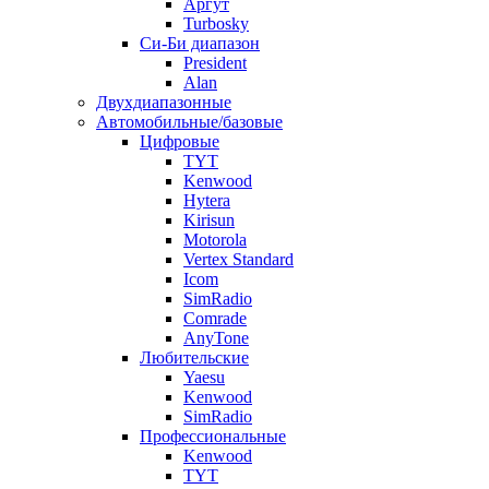
Аргут
Turbosky
Си-Би диапазон
President
Alan
Двухдиапазонные
Автомобильные/базовые
Цифровые
TYT
Kenwood
Hytera
Kirisun
Motorola
Vertex Standard
Icom
SimRadio
Comrade
AnyTone
Любительские
Yaesu
Kenwood
SimRadio
Профессиональные
Kenwood
TYT