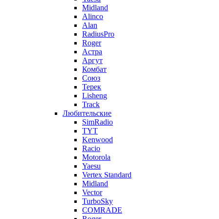
Midland
Alinco
Alan
RadiusPro
Roger
Астра
Аргут
Комбат
Союз
Терек
Lisheng
Track
Любительские
SimRadio
TYT
Kenwood
Racio
Motorola
Yaesu
Vertex Standard
Midland
Vector
TurboSky
COMRADE
Roger