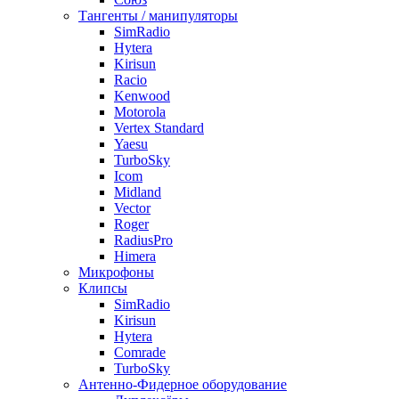
Тангенты / манипуляторы
SimRadio
Hytera
Kirisun
Racio
Kenwood
Motorola
Vertex Standard
Yaesu
TurboSky
Icom
Midland
Vector
Roger
RadiusPro
Himera
Микрофоны
Клипсы
SimRadio
Kirisun
Hytera
Comrade
TurboSky
Антенно-Фидерное оборудование