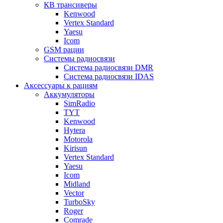
КВ трансиверы
Kenwood
Vertex Standard
Yaesu
Icom
GSM рации
Системы радиосвязи
Система радиосвязи DMR
Система радиосвязи IDAS
Аксессуары к рациям
Аккумуляторы
SimRadio
TYT
Kenwood
Hytera
Motorola
Kirisun
Vertex Standard
Yaesu
Icom
Midland
Vector
TurboSky
Roger
Comrade