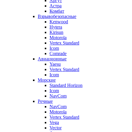
Аргут
Астра
Комбат
Взрывобезопасные
Kenwood
Hytera
Kirisun
Motorola
Vertex Standard
Icom
Comrade
Авиационные
Yaesu
Vertex Standard
Icom
Морские
Standard Horizon
Icom
NavCom
Речные
NavCom
Motorola
Vertex Standard
Vega
Vector