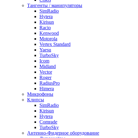
Тангенты / манипуляторы
SimRadio
Hytera
Kirisun
Racio
Kenwood
Motorola
Vertex Standard
Yaesu
TurboSky
Icom
Midland
Vector
Roger
RadiusPro
Himera
Микрофоны
Клипсы
SimRadio
Kirisun
Hytera
Comrade
TurboSky
Антенно-Фидерное оборудование