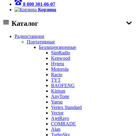
8 800 301-06-07
Корзина
Каталог
Радиостанции
Портативные
Безлицензионные
SimRadio
Kenwood
Hytera
Motorola
Racio
TYT
BAOFENG
Kirisun
AnyTone
Yaesu
Vertex Standard
Vector
AjetRays
COMRADE
Alan
TurboSky