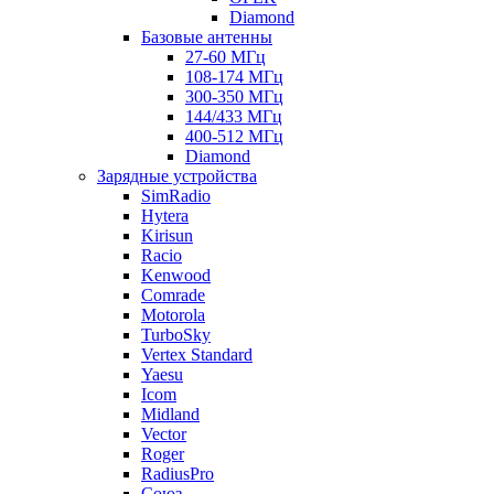
Diamond
Базовые антенны
27-60 МГц
108-174 МГц
300-350 МГц
144/433 МГц
400-512 МГц
Diamond
Зарядные устройства
SimRadio
Hytera
Kirisun
Racio
Kenwood
Comrade
Motorola
TurboSky
Vertex Standard
Yaesu
Icom
Midland
Vector
Roger
RadiusPro
Союз