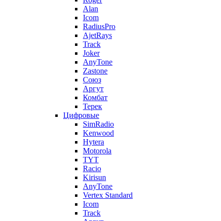
Alan
Icom
RadiusPro
AjetRays
Track
Joker
AnyTone
Zastone
Союз
Аргут
Комбат
Терек
Цифровые
SimRadio
Kenwood
Hytera
Motorola
TYT
Racio
Kirisun
AnyTone
Vertex Standard
Icom
Track