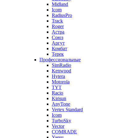
Midland
Icom
RadiusPro
Track
Roger
Астра
Союз
Аргут
Комбат
Терек
Профессиональные
SimRadio
Kenwood
Hytera
Motorola
TYT
Racio
Kirisun
AnyTone
Vertex Standard
Icom
TurboSky
Vector
COMRADE
Yaesu