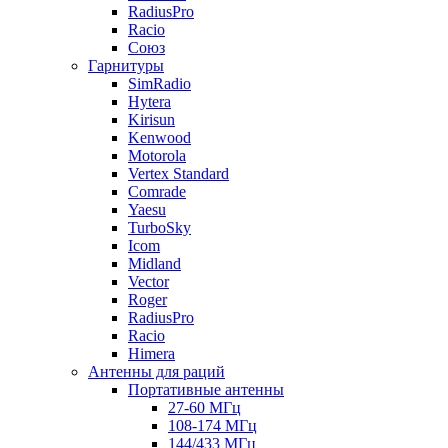
RadiusPro
Racio
Союз
Гарнитуры
SimRadio
Hytera
Kirisun
Kenwood
Motorola
Vertex Standard
Comrade
Yaesu
TurboSky
Icom
Midland
Vector
Roger
RadiusPro
Racio
Himera
Антенны для раций
Портативные антенны
27-60 МГц
108-174 МГц
144/433 МГц