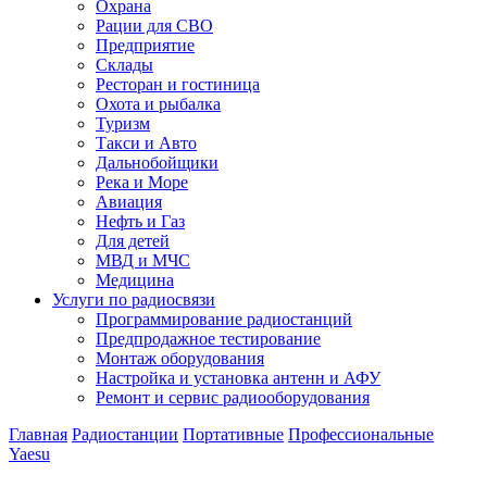
Охрана
Рации для СВО
Предприятие
Склады
Ресторан и гостиница
Охота и рыбалка
Туризм
Такси и Авто
Дальнобойщики
Река и Море
Авиация
Нефть и Газ
Для детей
МВД и МЧС
Медицина
Услуги по радиосвязи
Программирование радиостанций
Предпродажное тестирование
Монтаж оборудования
Настройка и установка антенн и АФУ
Ремонт и сервис радиооборудования
Главная
Радиостанции
Портативные
Профессиональные
Yaesu