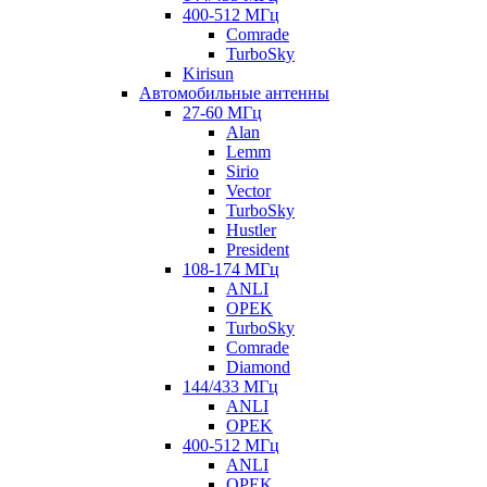
400-512 МГц
Comrade
TurboSky
Kirisun
Автомобильные антенны
27-60 МГц
Alan
Lemm
Sirio
Vector
TurboSky
Hustler
President
108-174 МГц
ANLI
OPEK
TurboSky
Comrade
Diamond
144/433 МГц
ANLI
OPEK
400-512 МГц
ANLI
OPEK