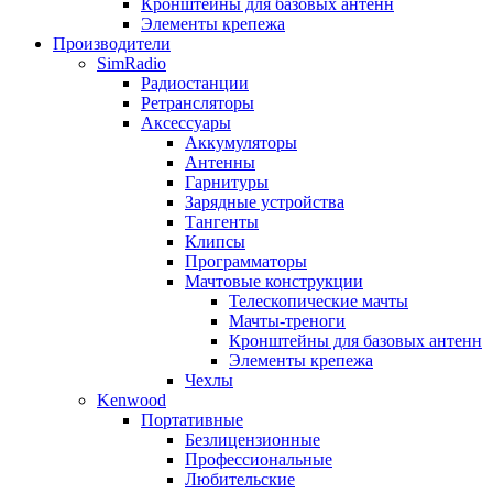
Кронштейны для базовых антенн
Элементы крепежа
Производители
SimRadio
Радиостанции
Ретрансляторы
Аксессуары
Аккумуляторы
Антенны
Гарнитуры
Зарядные устройства
Тангенты
Клипсы
Программаторы
Мачтовые конструкции
Телескопические мачты
Мачты-треноги
Кронштейны для базовых антенн
Элементы крепежа
Чехлы
Kenwood
Портативные
Безлицензионные
Профессиональные
Любительские