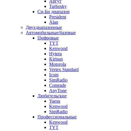
Аргут
Turbosky
Си-Би диапазон
President
Alan
Двухдиапазонные
Автомобильные/базовые
Цифровые
TYT
Kenwood
Hytera
Kirisun
Motorola
Vertex Standard
Icom
SimRadio
Comrade
AnyTone
Любительские
Yaesu
Kenwood
SimRadio
Профессиональные
Kenwood
TYT