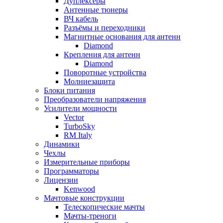
Дуплексёры
Антенные тюнеры
ВЧ кабель
Разъёмы и переходники
Магнитные основания для антенн
Diamond
Крепления для антенн
Diamond
Поворотные устройства
Молниезащита
Блоки питания
Преобразователи напряжения
Усилители мощности
Vector
TurboSky
RM Italy
Динамики
Чехлы
Измерительные приборы
Программаторы
Лицензии
Kenwood
Мачтовые конструкции
Телескопические мачты
Мачты-треноги