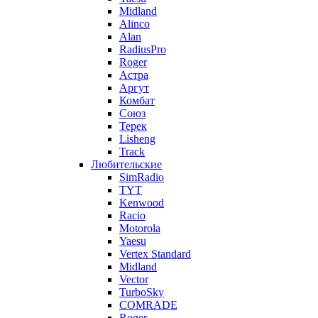
Midland
Alinco
Alan
RadiusPro
Roger
Астра
Аргут
Комбат
Союз
Терек
Lisheng
Track
Любительские
SimRadio
TYT
Kenwood
Racio
Motorola
Yaesu
Vertex Standard
Midland
Vector
TurboSky
COMRADE
Roger