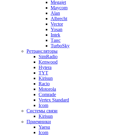
Megajet
Maycom
Alan
Albrecht
Vector
Yosan
Intek
Таис
TurboSky
Ретрансляторы
SimRadio
Kenwood
Hytera
TYT
Kirisun
Racio
Motorola
Comrade
Vertex Standard
Icom
Системы связи
Kirisun
Приемники
Yaesu
Icom