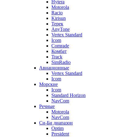
Hytera
Motorola
Racio
Kirisun
Терек
AnyTone
Vertex Standard
Icom
Comrade
Комбат
Track
SimRadio
Авиационные
Vertex Standard
Icom
Морские
Icom
Standard Horizon
NavCom
Речные
Motorola
NavCom
Си-Би диапазон
Optim
President