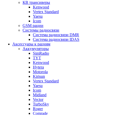
КВ трансиверы
Kenwood
Vertex Standard
Yaesu
Icom
GSM рации
Системы радиосвязи
Система радиосвязи DMR
Система радиосвязи IDAS
Аксессуары к рациям
Аккумуляторы
SimRadio
TYT
Kenwood
Hytera
Motorola
Kirisun
Vertex Standard
Yaesu
Icom
Midland
Vector
TurboSky
Roger
Comrade