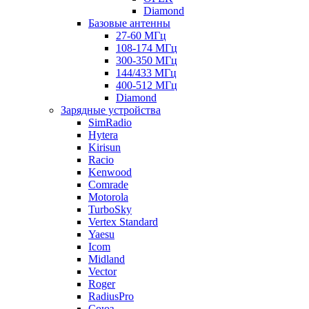
Diamond
Базовые антенны
27-60 МГц
108-174 МГц
300-350 МГц
144/433 МГц
400-512 МГц
Diamond
Зарядные устройства
SimRadio
Hytera
Kirisun
Racio
Kenwood
Comrade
Motorola
TurboSky
Vertex Standard
Yaesu
Icom
Midland
Vector
Roger
RadiusPro
Союз