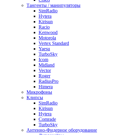
Тангенты / манипуляторы
SimRadio
Hytera
Kirisun
Racio
Kenwood
Motorola
Vertex Standard
Yaesu
TurboSky
Icom
Midland
Vector
Roger
RadiusPro
Himera
Микрофоны
Клипсы
SimRadio
Kirisun
Hytera
Comrade
TurboSky
Антенно-Фидерное оборудование