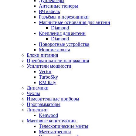
Дуплексёры
Антенные тюнеры
ВЧ кабель
Разъёмы и переходники
Магнитные основания для антенн
Diamond
Крепления для антенн
Diamond
Поворотные устройства
Молниезащита
Блоки питания
Преобразователи напряжения
Усилители мощности
Vector
TurboSky
RM Italy
Динамики
Чехлы
Измерительные приборы
Программаторы
Лицензии
Kenwood
Мачтовые конструкции
Телескопические мачты
Мачты-треноги