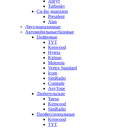
Аргут
Turbosky
Си-Би диапазон
President
Alan
Двухдиапазонные
Автомобильные/базовые
Цифровые
TYT
Kenwood
Hytera
Kirisun
Motorola
Vertex Standard
Icom
SimRadio
Comrade
AnyTone
Любительские
Yaesu
Kenwood
SimRadio
Профессиональные
Kenwood
TYT