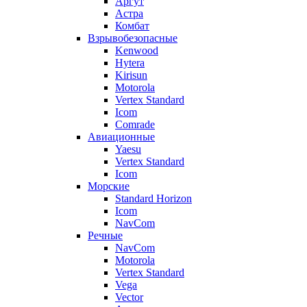
Аргут
Астра
Комбат
Взрывобезопасные
Kenwood
Hytera
Kirisun
Motorola
Vertex Standard
Icom
Comrade
Авиационные
Yaesu
Vertex Standard
Icom
Морские
Standard Horizon
Icom
NavCom
Речные
NavCom
Motorola
Vertex Standard
Vega
Vector