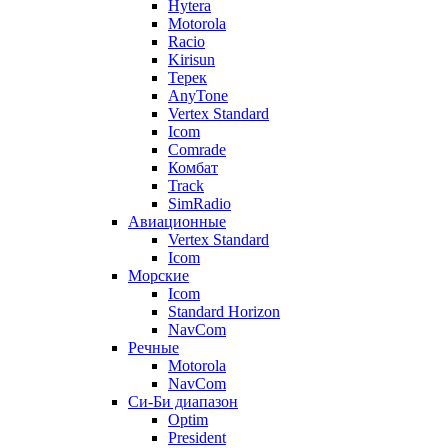
Hytera
Motorola
Racio
Kirisun
Терек
AnyTone
Vertex Standard
Icom
Comrade
Комбат
Track
SimRadio
Авиационные
Vertex Standard
Icom
Морские
Icom
Standard Horizon
NavCom
Речные
Motorola
NavCom
Си-Би диапазон
Optim
President