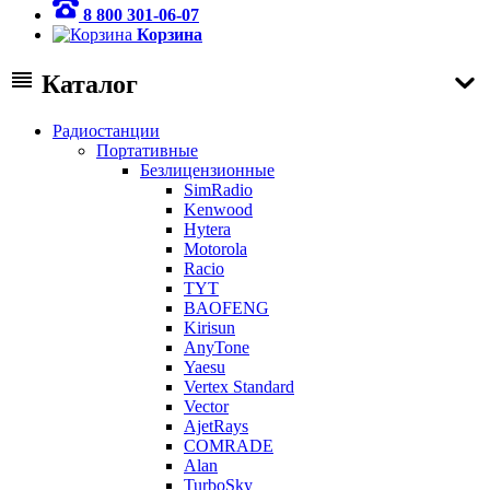
8 800 301-06-07
Корзина
Каталог
Радиостанции
Портативные
Безлицензионные
SimRadio
Kenwood
Hytera
Motorola
Racio
TYT
BAOFENG
Kirisun
AnyTone
Yaesu
Vertex Standard
Vector
AjetRays
COMRADE
Alan
TurboSky