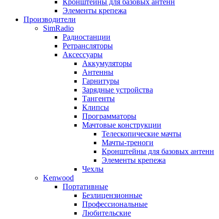
Кронштейны для базовых антенн
Элементы крепежа
Производители
SimRadio
Радиостанции
Ретрансляторы
Аксессуары
Аккумуляторы
Антенны
Гарнитуры
Зарядные устройства
Тангенты
Клипсы
Программаторы
Мачтовые конструкции
Телескопические мачты
Мачты-треноги
Кронштейны для базовых антенн
Элементы крепежа
Чехлы
Kenwood
Портативные
Безлицензионные
Профессиональные
Любительские