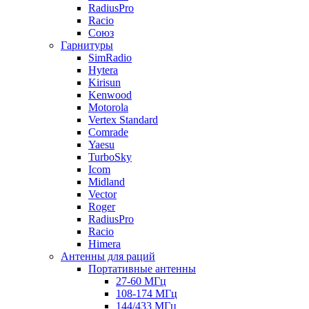
RadiusPro
Racio
Союз
Гарнитуры
SimRadio
Hytera
Kirisun
Kenwood
Motorola
Vertex Standard
Comrade
Yaesu
TurboSky
Icom
Midland
Vector
Roger
RadiusPro
Racio
Himera
Антенны для раций
Портативные антенны
27-60 МГц
108-174 МГц
144/433 МГц