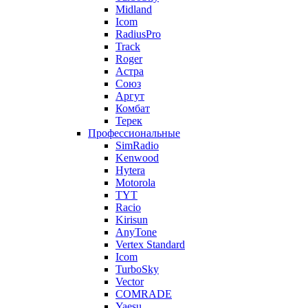
Midland
Icom
RadiusPro
Track
Roger
Астра
Союз
Аргут
Комбат
Терек
Профессиональные
SimRadio
Kenwood
Hytera
Motorola
TYT
Racio
Kirisun
AnyTone
Vertex Standard
Icom
TurboSky
Vector
COMRADE
Yaesu