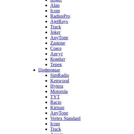
Alan
Icom
RadiusPro
AjetRays
Track
Joker
AnyTone
Zastone
Союз
Аргут
Комбат
Терек
Цифровые
SimRadio
Kenwood
Hytera
Motorola
TYT
Racio
Kirisun
AnyTone
Vertex Standard
Icom
Track