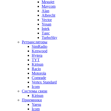
Megajet
Maycom
Alan
Albrecht
Vector
Yosan
Intek
Таис
TurboSky
Ретрансляторы
SimRadio
Kenwood
Hytera
TYT
Kirisun
Racio
Motorola
Comrade
Vertex Standard
Icom
Системы связи
Kirisun
Приемники
Yaesu
Icom