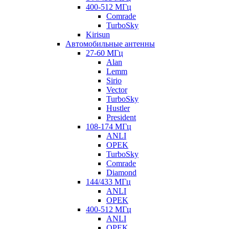
400-512 МГц
Comrade
TurboSky
Kirisun
Автомобильные антенны
27-60 МГц
Alan
Lemm
Sirio
Vector
TurboSky
Hustler
President
108-174 МГц
ANLI
OPEK
TurboSky
Comrade
Diamond
144/433 МГц
ANLI
OPEK
400-512 МГц
ANLI
OPEK