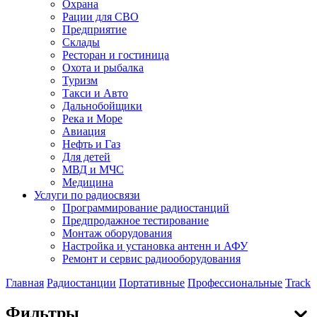
Охрана
Рации для СВО
Предприятие
Склады
Ресторан и гостиница
Охота и рыбалка
Туризм
Такси и Авто
Дальнобойщики
Река и Море
Авиация
Нефть и Газ
Для детей
МВД и МЧС
Медицина
Услуги по радиосвязи
Программирование радиостанций
Предпродажное тестирование
Монтаж оборудования
Настройка и установка антенн и АФУ
Ремонт и сервис радиооборудования
Главная
Радиостанции
Портативные
Профессиональные
Track
Фильтры