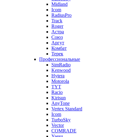
Midland
Icom
RadiusPro
Track
Roger
Астра
Союз
Аргут
Комбат
Терек
Профессиональные
SimRadio
Kenwood
Hytera
Motorola
TYT
Racio
Kirisun
AnyTone
Vertex Standard
Icom
TurboSky
Vector
COMRADE
Yaesu