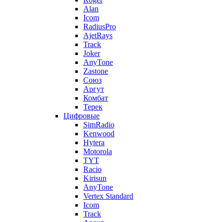
Alan
Icom
RadiusPro
AjetRays
Track
Joker
AnyTone
Zastone
Союз
Аргут
Комбат
Терек
Цифровые
SimRadio
Kenwood
Hytera
Motorola
TYT
Racio
Kirisun
AnyTone
Vertex Standard
Icom
Track