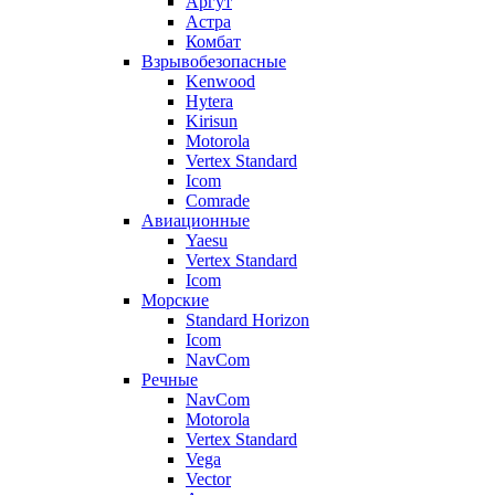
Аргут
Астра
Комбат
Взрывобезопасные
Kenwood
Hytera
Kirisun
Motorola
Vertex Standard
Icom
Comrade
Авиационные
Yaesu
Vertex Standard
Icom
Морские
Standard Horizon
Icom
NavCom
Речные
NavCom
Motorola
Vertex Standard
Vega
Vector