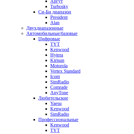
Аргут
Turbosky
Си-Би диапазон
President
Alan
Двухдиапазонные
Автомобильные/базовые
Цифровые
TYT
Kenwood
Hytera
Kirisun
Motorola
Vertex Standard
Icom
SimRadio
Comrade
AnyTone
Любительские
Yaesu
Kenwood
SimRadio
Профессиональные
Kenwood
TYT