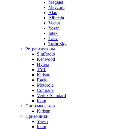
Megajet
Maycom
Alan
Albrecht
Vector
Yosan
Intek
Таис
TurboSky
Ретрансляторы
SimRadio
Kenwood
Hytera
TYT
Kirisun
Racio
Motorola
Comrade
Vertex Standard
Icom
Системы связи
Kirisun
Приемники
Yaesu
Icom