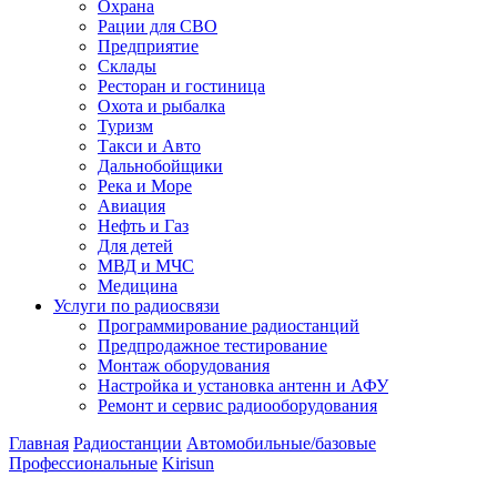
Охрана
Рации для СВО
Предприятие
Склады
Ресторан и гостиница
Охота и рыбалка
Туризм
Такси и Авто
Дальнобойщики
Река и Море
Авиация
Нефть и Газ
Для детей
МВД и МЧС
Медицина
Услуги по радиосвязи
Программирование радиостанций
Предпродажное тестирование
Монтаж оборудования
Настройка и установка антенн и АФУ
Ремонт и сервис радиооборудования
Главная
Радиостанции
Автомобильные/базовые
Профессиональные
Kirisun