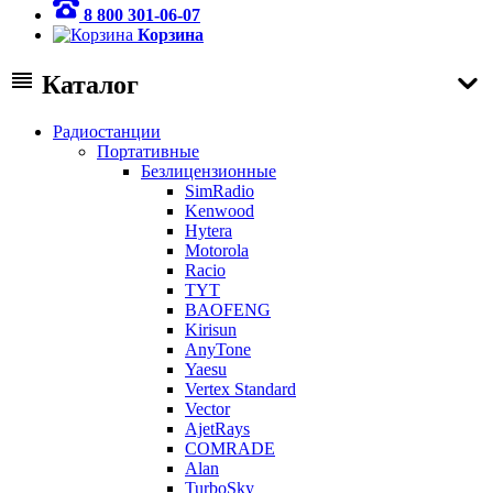
8 800 301-06-07
Корзина
Каталог
Радиостанции
Портативные
Безлицензионные
SimRadio
Kenwood
Hytera
Motorola
Racio
TYT
BAOFENG
Kirisun
AnyTone
Yaesu
Vertex Standard
Vector
AjetRays
COMRADE
Alan
TurboSky