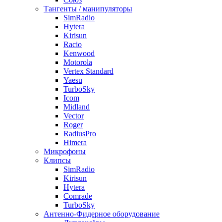
Тангенты / манипуляторы
SimRadio
Hytera
Kirisun
Racio
Kenwood
Motorola
Vertex Standard
Yaesu
TurboSky
Icom
Midland
Vector
Roger
RadiusPro
Himera
Микрофоны
Клипсы
SimRadio
Kirisun
Hytera
Comrade
TurboSky
Антенно-Фидерное оборудование