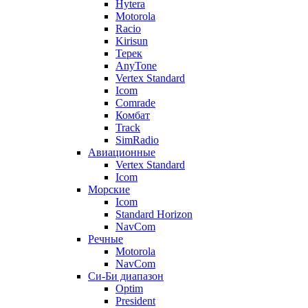
Hytera
Motorola
Racio
Kirisun
Терек
AnyTone
Vertex Standard
Icom
Comrade
Комбат
Track
SimRadio
Авиационные
Vertex Standard
Icom
Морские
Icom
Standard Horizon
NavCom
Речные
Motorola
NavCom
Си-Би диапазон
Optim
President