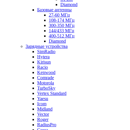
Diamond
Базовые антенны
27-60 МГц
108-174 МГц
300-350 МГц
144/433 МГц
400-512 МГц
Diamond
Зарядные устройства
SimRadio
Hytera
Kirisun
Racio
Kenwood
Comrade
Motorola
TurboSky
Vertex Standard
Yaesu
Icom
Midland
Vector
Roger
RadiusPro
Союз