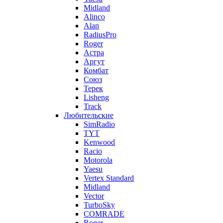
Midland
Alinco
Alan
RadiusPro
Roger
Астра
Аргут
Комбат
Союз
Терек
Lisheng
Track
Любительские
SimRadio
TYT
Kenwood
Racio
Motorola
Yaesu
Vertex Standard
Midland
Vector
TurboSky
COMRADE
Roger