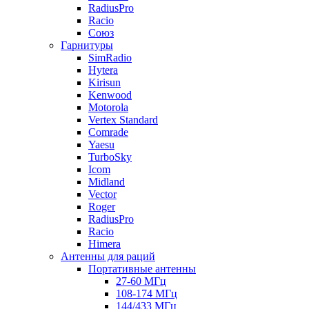
RadiusPro
Racio
Союз
Гарнитуры
SimRadio
Hytera
Kirisun
Kenwood
Motorola
Vertex Standard
Comrade
Yaesu
TurboSky
Icom
Midland
Vector
Roger
RadiusPro
Racio
Himera
Антенны для раций
Портативные антенны
27-60 МГц
108-174 МГц
144/433 МГц