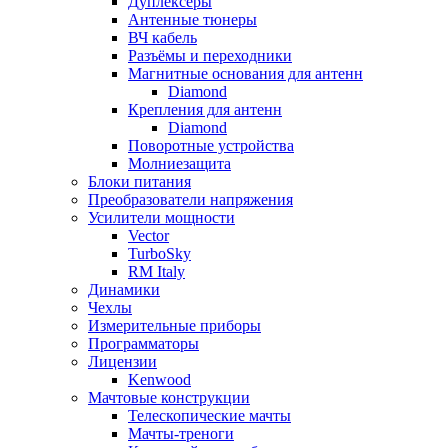
Дуплексёры
Антенные тюнеры
ВЧ кабель
Разъёмы и переходники
Магнитные основания для антенн
Diamond
Крепления для антенн
Diamond
Поворотные устройства
Молниезащита
Блоки питания
Преобразователи напряжения
Усилители мощности
Vector
TurboSky
RM Italy
Динамики
Чехлы
Измерительные приборы
Программаторы
Лицензии
Kenwood
Мачтовые конструкции
Телескопические мачты
Мачты-треноги