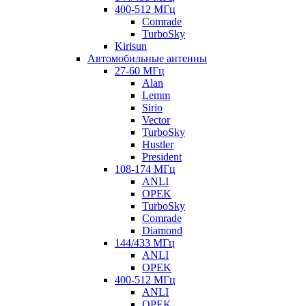
400-512 МГц
Comrade
TurboSky
Kirisun
Автомобильные антенны
27-60 МГц
Alan
Lemm
Sirio
Vector
TurboSky
Hustler
President
108-174 МГц
ANLI
OPEK
TurboSky
Comrade
Diamond
144/433 МГц
ANLI
OPEK
400-512 МГц
ANLI
OPEK