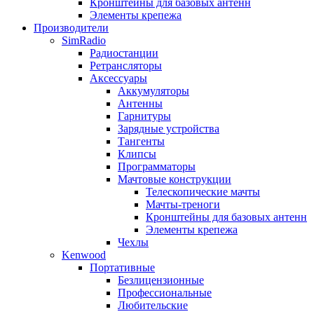
Кронштейны для базовых антенн
Элементы крепежа
Производители
SimRadio
Радиостанции
Ретрансляторы
Аксессуары
Аккумуляторы
Антенны
Гарнитуры
Зарядные устройства
Тангенты
Клипсы
Программаторы
Мачтовые конструкции
Телескопические мачты
Мачты-треноги
Кронштейны для базовых антенн
Элементы крепежа
Чехлы
Kenwood
Портативные
Безлицензионные
Профессиональные
Любительские