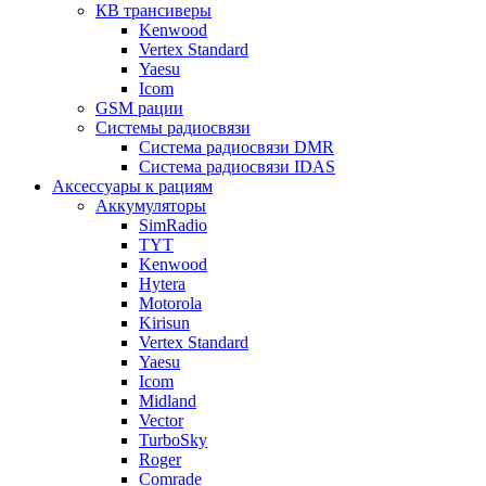
КВ трансиверы
Kenwood
Vertex Standard
Yaesu
Icom
GSM рации
Системы радиосвязи
Система радиосвязи DMR
Система радиосвязи IDAS
Аксессуары к рациям
Аккумуляторы
SimRadio
TYT
Kenwood
Hytera
Motorola
Kirisun
Vertex Standard
Yaesu
Icom
Midland
Vector
TurboSky
Roger
Comrade