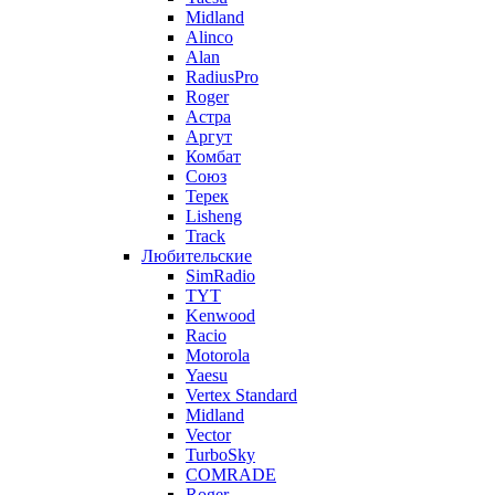
Midland
Alinco
Alan
RadiusPro
Roger
Астра
Аргут
Комбат
Союз
Терек
Lisheng
Track
Любительские
SimRadio
TYT
Kenwood
Racio
Motorola
Yaesu
Vertex Standard
Midland
Vector
TurboSky
COMRADE
Roger