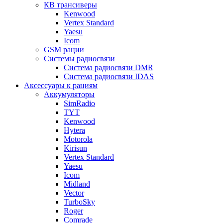
КВ трансиверы
Kenwood
Vertex Standard
Yaesu
Icom
GSM рации
Системы радиосвязи
Система радиосвязи DMR
Система радиосвязи IDAS
Аксессуары к рациям
Аккумуляторы
SimRadio
TYT
Kenwood
Hytera
Motorola
Kirisun
Vertex Standard
Yaesu
Icom
Midland
Vector
TurboSky
Roger
Comrade