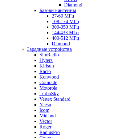
Diamond
Базовые антенны
27-60 МГц
108-174 МГц
300-350 МГц
144/433 МГц
400-512 МГц
Diamond
Зарядные устройства
SimRadio
Hytera
Kirisun
Racio
Kenwood
Comrade
Motorola
TurboSky
Vertex Standard
Yaesu
Icom
Midland
Vector
Roger
RadiusPro
Союз