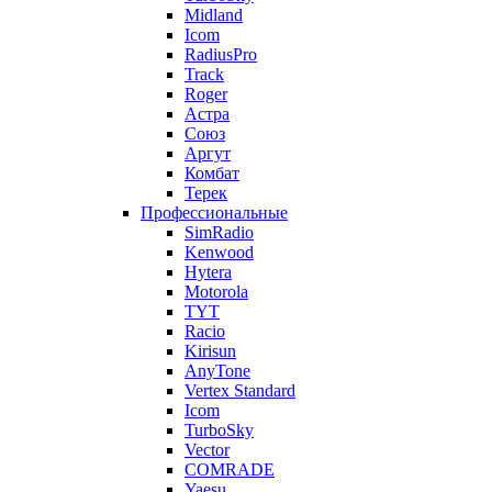
Midland
Icom
RadiusPro
Track
Roger
Астра
Союз
Аргут
Комбат
Терек
Профессиональные
SimRadio
Kenwood
Hytera
Motorola
TYT
Racio
Kirisun
AnyTone
Vertex Standard
Icom
TurboSky
Vector
COMRADE
Yaesu