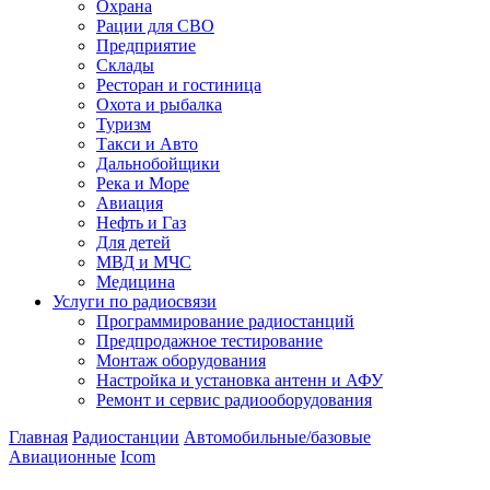
Охрана
Рации для СВО
Предприятие
Склады
Ресторан и гостиница
Охота и рыбалка
Туризм
Такси и Авто
Дальнобойщики
Река и Море
Авиация
Нефть и Газ
Для детей
МВД и МЧС
Медицина
Услуги по радиосвязи
Программирование радиостанций
Предпродажное тестирование
Монтаж оборудования
Настройка и установка антенн и АФУ
Ремонт и сервис радиооборудования
Главная
Радиостанции
Автомобильные/базовые
Авиационные
Icom