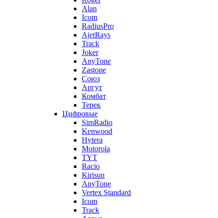
Alan
Icom
RadiusPro
AjetRays
Track
Joker
AnyTone
Zastone
Союз
Аргут
Комбат
Терек
Цифровые
SimRadio
Kenwood
Hytera
Motorola
TYT
Racio
Kirisun
AnyTone
Vertex Standard
Icom
Track