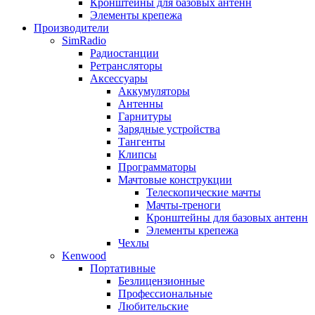
Кронштейны для базовых антенн
Элементы крепежа
Производители
SimRadio
Радиостанции
Ретрансляторы
Аксессуары
Аккумуляторы
Антенны
Гарнитуры
Зарядные устройства
Тангенты
Клипсы
Программаторы
Мачтовые конструкции
Телескопические мачты
Мачты-треноги
Кронштейны для базовых антенн
Элементы крепежа
Чехлы
Kenwood
Портативные
Безлицензионные
Профессиональные
Любительские