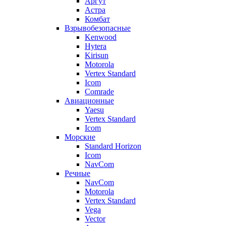
Аргут
Астра
Комбат
Взрывобезопасные
Kenwood
Hytera
Kirisun
Motorola
Vertex Standard
Icom
Comrade
Авиационные
Yaesu
Vertex Standard
Icom
Морские
Standard Horizon
Icom
NavCom
Речные
NavCom
Motorola
Vertex Standard
Vega
Vector