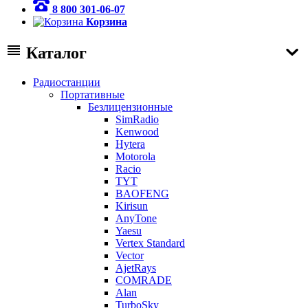
8 800 301-06-07
Корзина
Каталог
Радиостанции
Портативные
Безлицензионные
SimRadio
Kenwood
Hytera
Motorola
Racio
TYT
BAOFENG
Kirisun
AnyTone
Yaesu
Vertex Standard
Vector
AjetRays
COMRADE
Alan
TurboSky