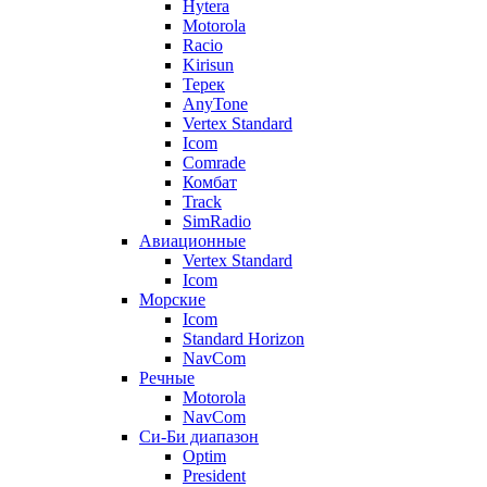
Hytera
Motorola
Racio
Kirisun
Терек
AnyTone
Vertex Standard
Icom
Comrade
Комбат
Track
SimRadio
Авиационные
Vertex Standard
Icom
Морские
Icom
Standard Horizon
NavCom
Речные
Motorola
NavCom
Си-Би диапазон
Optim
President