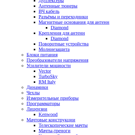
Дуплексёры
Антенные тюнеры
ВЧ кабель
Разъёмы и переходники
Магнитные основания для антенн
Diamond
Крепления для антенн
Diamond
Поворотные устройства
Молниезащита
Блоки питания
Преобразователи напряжения
Усилители мощности
Vector
TurboSky
RM Italy
Динамики
Чехлы
Измерительные приборы
Программаторы
Лицензии
Kenwood
Мачтовые конструкции
Телескопические мачты
Мачты-треноги