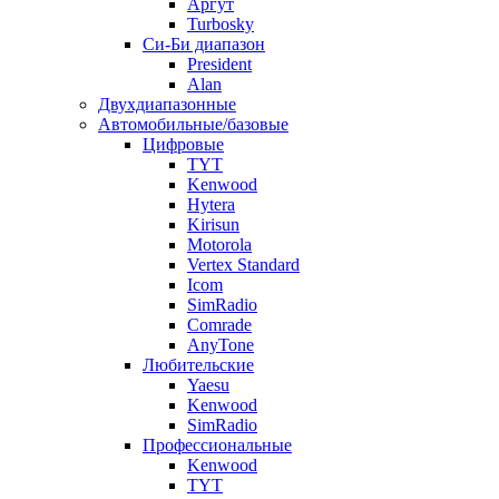
Аргут
Turbosky
Си-Би диапазон
President
Alan
Двухдиапазонные
Автомобильные/базовые
Цифровые
TYT
Kenwood
Hytera
Kirisun
Motorola
Vertex Standard
Icom
SimRadio
Comrade
AnyTone
Любительские
Yaesu
Kenwood
SimRadio
Профессиональные
Kenwood
TYT