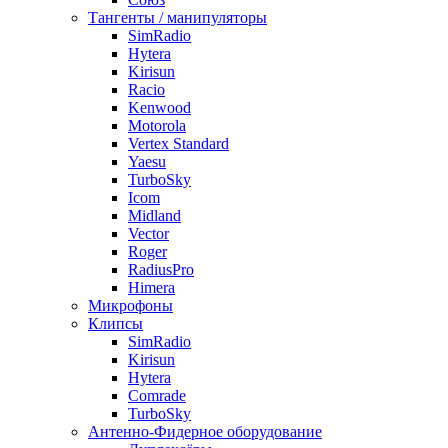
Тангенты / манипуляторы
SimRadio
Hytera
Kirisun
Racio
Kenwood
Motorola
Vertex Standard
Yaesu
TurboSky
Icom
Midland
Vector
Roger
RadiusPro
Himera
Микрофоны
Клипсы
SimRadio
Kirisun
Hytera
Comrade
TurboSky
Антенно-Фидерное оборудование