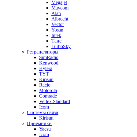
Megajet
Maycom
Alan
Albrecht
Vector
Yosan
Intek
Таис
TurboSky
Ретрансляторы
SimRadio
Kenwood
Hytera
TYT
Kirisun
Racio
Motorola
Comrade
Vertex Standard
Icom
Системы связи
Kirisun
Приемники
Yaesu
Icom