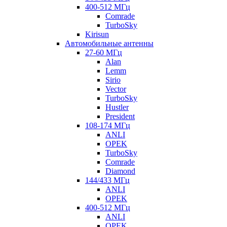
400-512 МГц
Comrade
TurboSky
Kirisun
Автомобильные антенны
27-60 МГц
Alan
Lemm
Sirio
Vector
TurboSky
Hustler
President
108-174 МГц
ANLI
OPEK
TurboSky
Comrade
Diamond
144/433 МГц
ANLI
OPEK
400-512 МГц
ANLI
OPEK