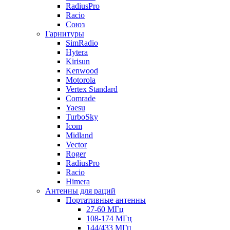
RadiusPro
Racio
Союз
Гарнитуры
SimRadio
Hytera
Kirisun
Kenwood
Motorola
Vertex Standard
Comrade
Yaesu
TurboSky
Icom
Midland
Vector
Roger
RadiusPro
Racio
Himera
Антенны для раций
Портативные антенны
27-60 МГц
108-174 МГц
144/433 МГц