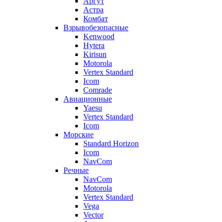
Аргут
Астра
Комбат
Взрывобезопасные
Kenwood
Hytera
Kirisun
Motorola
Vertex Standard
Icom
Comrade
Авиационные
Yaesu
Vertex Standard
Icom
Морские
Standard Horizon
Icom
NavCom
Речные
NavCom
Motorola
Vertex Standard
Vega
Vector