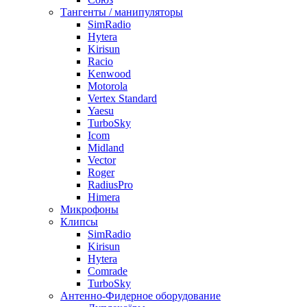
Тангенты / манипуляторы
SimRadio
Hytera
Kirisun
Racio
Kenwood
Motorola
Vertex Standard
Yaesu
TurboSky
Icom
Midland
Vector
Roger
RadiusPro
Himera
Микрофоны
Клипсы
SimRadio
Kirisun
Hytera
Comrade
TurboSky
Антенно-Фидерное оборудование