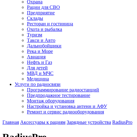
Охрана
Рации для СВО
Предприятие
Склады
Ресторан и гостиница
Охота и рыбалка
Туризм
Такси и Авто
Дальнобойщики
Река и Море
Авиация
Нефть и Газ
Для детей
МВД и МЧС
Медицина
Услуги по радиосвязи
Программирование радиостанций
Предпродажное тестирование
Монтаж оборудования
Настройка и установка антенн и АФУ
Ремонт и сервис радиооборудования
Главная
Аксессуары к рациям
Зарядные устройства
RadiusPro