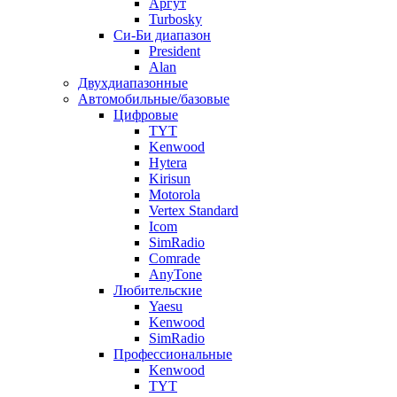
Аргут
Turbosky
Си-Би диапазон
President
Alan
Двухдиапазонные
Автомобильные/базовые
Цифровые
TYT
Kenwood
Hytera
Kirisun
Motorola
Vertex Standard
Icom
SimRadio
Comrade
AnyTone
Любительские
Yaesu
Kenwood
SimRadio
Профессиональные
Kenwood
TYT