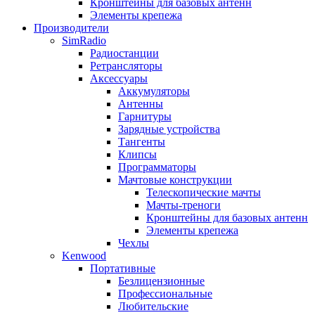
Кронштейны для базовых антенн
Элементы крепежа
Производители
SimRadio
Радиостанции
Ретрансляторы
Аксессуары
Аккумуляторы
Антенны
Гарнитуры
Зарядные устройства
Тангенты
Клипсы
Программаторы
Мачтовые конструкции
Телескопические мачты
Мачты-треноги
Кронштейны для базовых антенн
Элементы крепежа
Чехлы
Kenwood
Портативные
Безлицензионные
Профессиональные
Любительские