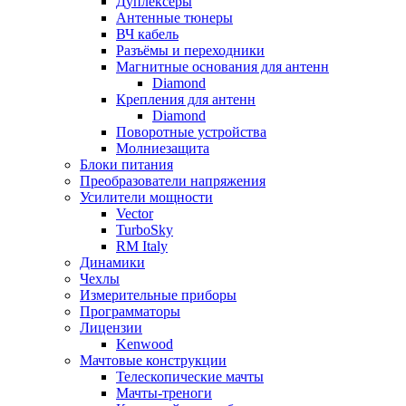
Дуплексёры
Антенные тюнеры
ВЧ кабель
Разъёмы и переходники
Магнитные основания для антенн
Diamond
Крепления для антенн
Diamond
Поворотные устройства
Молниезащита
Блоки питания
Преобразователи напряжения
Усилители мощности
Vector
TurboSky
RM Italy
Динамики
Чехлы
Измерительные приборы
Программаторы
Лицензии
Kenwood
Мачтовые конструкции
Телескопические мачты
Мачты-треноги