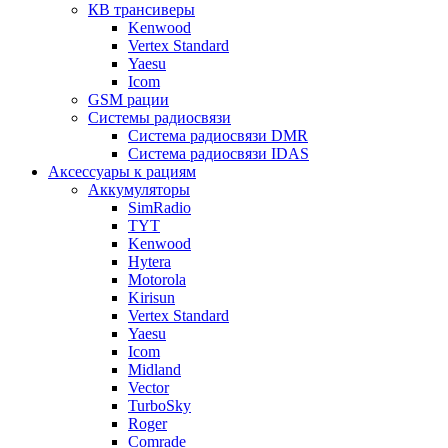
КВ трансиверы
Kenwood
Vertex Standard
Yaesu
Icom
GSM рации
Системы радиосвязи
Система радиосвязи DMR
Система радиосвязи IDAS
Аксессуары к рациям
Аккумуляторы
SimRadio
TYT
Kenwood
Hytera
Motorola
Kirisun
Vertex Standard
Yaesu
Icom
Midland
Vector
TurboSky
Roger
Comrade