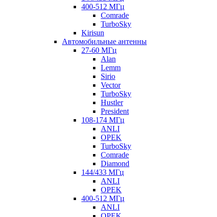
400-512 МГц
Comrade
TurboSky
Kirisun
Автомобильные антенны
27-60 МГц
Alan
Lemm
Sirio
Vector
TurboSky
Hustler
President
108-174 МГц
ANLI
OPEK
TurboSky
Comrade
Diamond
144/433 МГц
ANLI
OPEK
400-512 МГц
ANLI
OPEK