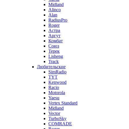
Midland
Alinco
Alan
RadiusPro
Roger
Астра
Аргут
Комбат
Союз
Терек
Lisheng
Track
Любительские
SimRadio
TYT
Kenwood
Racio
Motorola
Yaesu
Vertex Standard
Midland
Vector
TurboSky
COMRADE
Roger