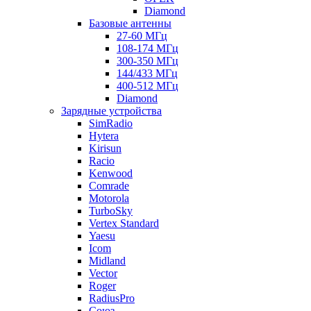
Diamond
Базовые антенны
27-60 МГц
108-174 МГц
300-350 МГц
144/433 МГц
400-512 МГц
Diamond
Зарядные устройства
SimRadio
Hytera
Kirisun
Racio
Kenwood
Comrade
Motorola
TurboSky
Vertex Standard
Yaesu
Icom
Midland
Vector
Roger
RadiusPro
Союз