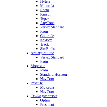
Hytera
Motorola
Racio
Kirisun
Терек
AnyTone
Vertex Standard
Icom
Comrade
Комбат
Track
SimRadio
Авиационные
Vertex Standard
Icom
Морские
Icom
Standard Horizon
NavCom
Речные
Motorola
NavCom
Си-Би диапазон
Optim
President