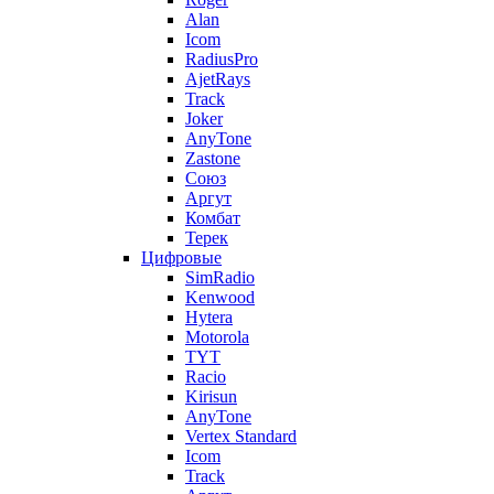
Alan
Icom
RadiusPro
AjetRays
Track
Joker
AnyTone
Zastone
Союз
Аргут
Комбат
Терек
Цифровые
SimRadio
Kenwood
Hytera
Motorola
TYT
Racio
Kirisun
AnyTone
Vertex Standard
Icom
Track