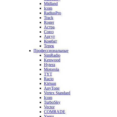
Midland
Icom
RadiusPro
Track
Roger
Астра
Союз
Аргут
Комбат
Терек
Профессиональные
SimRadio
Kenwood
Hytera
Motorola
TYT
Racio
Kirisun
AnyTone
Vertex Standard
Icom
TurboSky
Vector
COMRADE
Yaesu