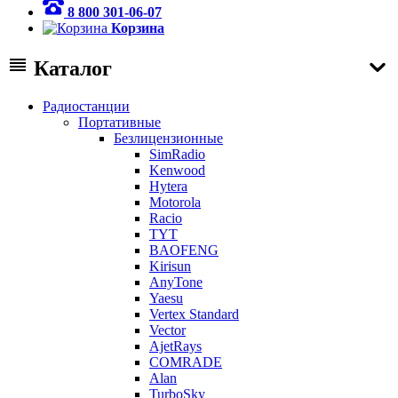
8 800 301-06-07
Корзина
Каталог
Радиостанции
Портативные
Безлицензионные
SimRadio
Kenwood
Hytera
Motorola
Racio
TYT
BAOFENG
Kirisun
AnyTone
Yaesu
Vertex Standard
Vector
AjetRays
COMRADE
Alan
TurboSky