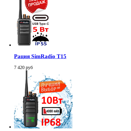
Рация SimRadio T15
7 420
руб