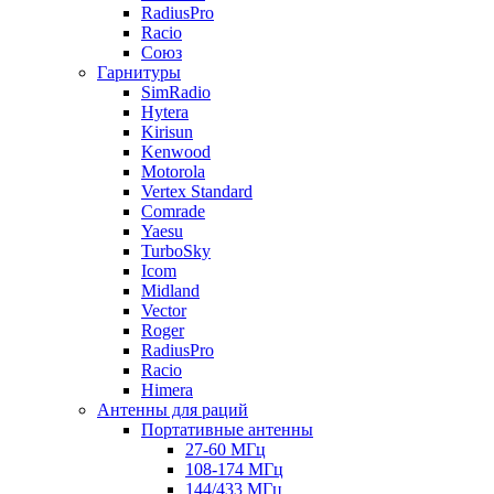
RadiusPro
Racio
Союз
Гарнитуры
SimRadio
Hytera
Kirisun
Kenwood
Motorola
Vertex Standard
Comrade
Yaesu
TurboSky
Icom
Midland
Vector
Roger
RadiusPro
Racio
Himera
Антенны для раций
Портативные антенны
27-60 МГц
108-174 МГц
144/433 МГц