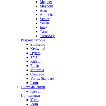
Megajet
Maycom
Alan
Albrecht
Vector
Yosan
Intek
Таис
TurboSky
Ретрансляторы
SimRadio
Kenwood
Hytera
TYT
Kirisun
Racio
Motorola
Comrade
Vertex Standard
Icom
Системы связи
Kirisun
Приемники
Yaesu
Icom