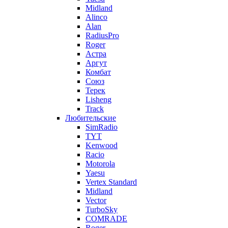
Midland
Alinco
Alan
RadiusPro
Roger
Астра
Аргут
Комбат
Союз
Терек
Lisheng
Track
Любительские
SimRadio
TYT
Kenwood
Racio
Motorola
Yaesu
Vertex Standard
Midland
Vector
TurboSky
COMRADE
Roger