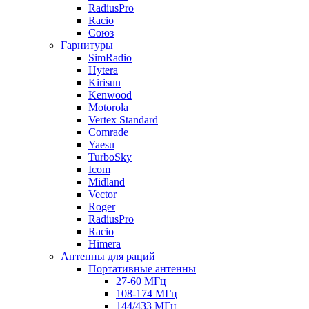
RadiusPro
Racio
Союз
Гарнитуры
SimRadio
Hytera
Kirisun
Kenwood
Motorola
Vertex Standard
Comrade
Yaesu
TurboSky
Icom
Midland
Vector
Roger
RadiusPro
Racio
Himera
Антенны для раций
Портативные антенны
27-60 МГц
108-174 МГц
144/433 МГц