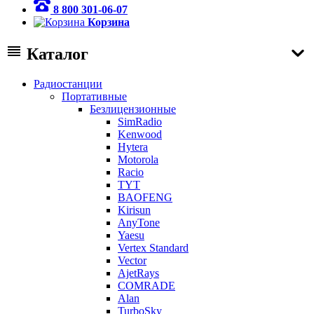
8 800 301-06-07
Корзина
Каталог
Радиостанции
Портативные
Безлицензионные
SimRadio
Kenwood
Hytera
Motorola
Racio
TYT
BAOFENG
Kirisun
AnyTone
Yaesu
Vertex Standard
Vector
AjetRays
COMRADE
Alan
TurboSky