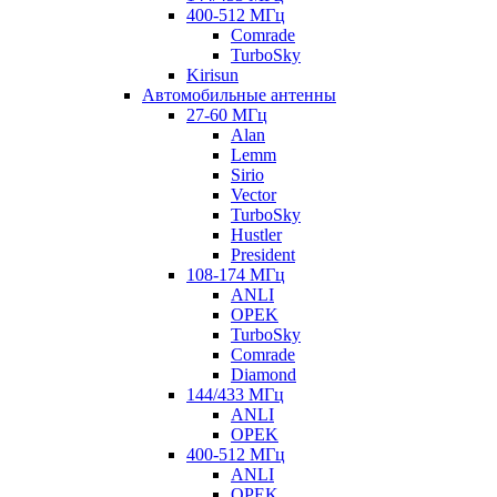
400-512 МГц
Comrade
TurboSky
Kirisun
Автомобильные антенны
27-60 МГц
Alan
Lemm
Sirio
Vector
TurboSky
Hustler
President
108-174 МГц
ANLI
OPEK
TurboSky
Comrade
Diamond
144/433 МГц
ANLI
OPEK
400-512 МГц
ANLI
OPEK