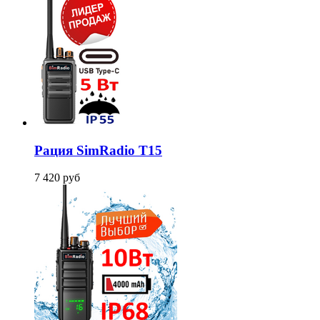
Рация SimRadio T15
7 420
руб