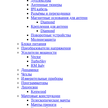
Дуплексёры
Антенные тюнеры
ВЧ кабель
Разъёмы и переходники
Магнитные основания для антенн
Diamond
Крепления для антенн
Diamond
Поворотные устройства
Молниезащита
Блоки питания
Преобразователи напряжения
Усилители мощности
Vector
TurboSky
RM Italy
Динамики
Чехлы
Измерительные приборы
Программаторы
Лицензии
Kenwood
Мачтовые конструкции
Телескопические мачты
Мачты-треноги