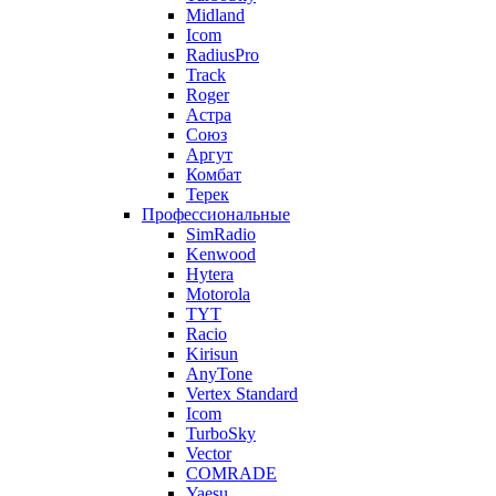
Midland
Icom
RadiusPro
Track
Roger
Астра
Союз
Аргут
Комбат
Терек
Профессиональные
SimRadio
Kenwood
Hytera
Motorola
TYT
Racio
Kirisun
AnyTone
Vertex Standard
Icom
TurboSky
Vector
COMRADE
Yaesu