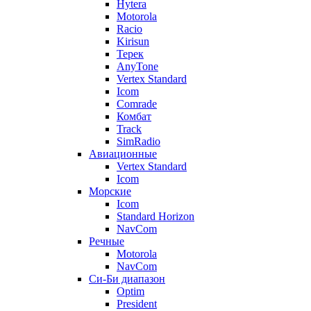
Hytera
Motorola
Racio
Kirisun
Терек
AnyTone
Vertex Standard
Icom
Comrade
Комбат
Track
SimRadio
Авиационные
Vertex Standard
Icom
Морские
Icom
Standard Horizon
NavCom
Речные
Motorola
NavCom
Си-Би диапазон
Optim
President