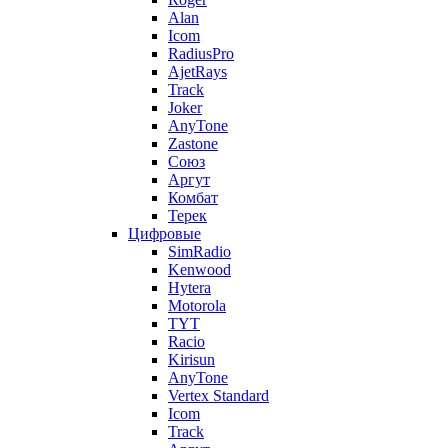
Alan
Icom
RadiusPro
AjetRays
Track
Joker
AnyTone
Zastone
Союз
Аргут
Комбат
Терек
Цифровые
SimRadio
Kenwood
Hytera
Motorola
TYT
Racio
Kirisun
AnyTone
Vertex Standard
Icom
Track