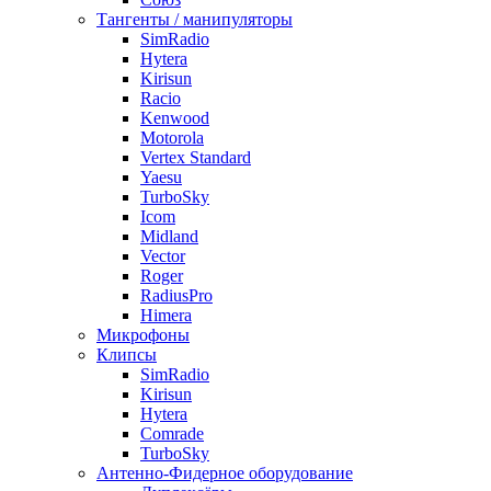
Тангенты / манипуляторы
SimRadio
Hytera
Kirisun
Racio
Kenwood
Motorola
Vertex Standard
Yaesu
TurboSky
Icom
Midland
Vector
Roger
RadiusPro
Himera
Микрофоны
Клипсы
SimRadio
Kirisun
Hytera
Comrade
TurboSky
Антенно-Фидерное оборудование