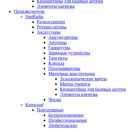
Кронштейны для базовых антенн
Элементы крепежа
Производители
SimRadio
Радиостанции
Ретрансляторы
Аксессуары
Аккумуляторы
Антенны
Гарнитуры
Зарядные устройства
Тангенты
Клипсы
Программаторы
Мачтовые конструкции
Телескопические мачты
Мачты-треноги
Кронштейны для базовых антенн
Элементы крепежа
Чехлы
Kenwood
Портативные
Безлицензионные
Профессиональные
Любительские