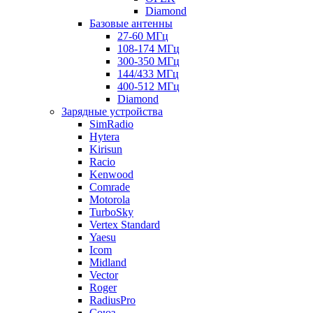
Diamond
Базовые антенны
27-60 МГц
108-174 МГц
300-350 МГц
144/433 МГц
400-512 МГц
Diamond
Зарядные устройства
SimRadio
Hytera
Kirisun
Racio
Kenwood
Comrade
Motorola
TurboSky
Vertex Standard
Yaesu
Icom
Midland
Vector
Roger
RadiusPro
Союз