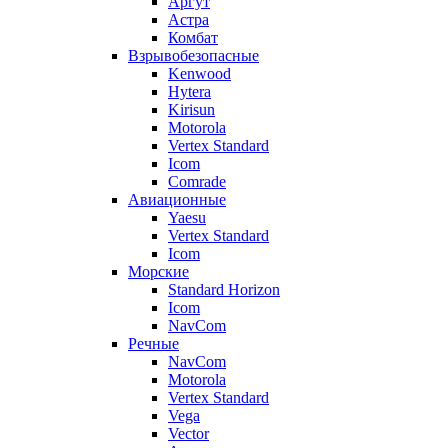
Аргут
Астра
Комбат
Взрывобезопасные
Kenwood
Hytera
Kirisun
Motorola
Vertex Standard
Icom
Comrade
Авиационные
Yaesu
Vertex Standard
Icom
Морские
Standard Horizon
Icom
NavCom
Речные
NavCom
Motorola
Vertex Standard
Vega
Vector