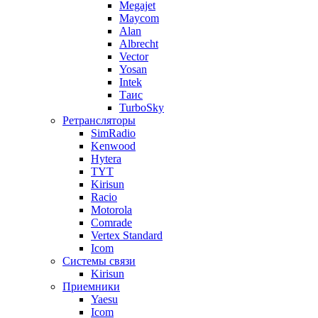
Megajet
Maycom
Alan
Albrecht
Vector
Yosan
Intek
Таис
TurboSky
Ретрансляторы
SimRadio
Kenwood
Hytera
TYT
Kirisun
Racio
Motorola
Comrade
Vertex Standard
Icom
Системы связи
Kirisun
Приемники
Yaesu
Icom