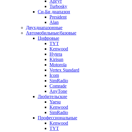
Аргут
Turbosky
Си-Би диапазон
President
Alan
Двухдиапазонные
Автомобильные/базовые
Цифровые
TYT
Kenwood
Hytera
Kirisun
Motorola
Vertex Standard
Icom
SimRadio
Comrade
AnyTone
Любительские
Yaesu
Kenwood
SimRadio
Профессиональные
Kenwood
TYT