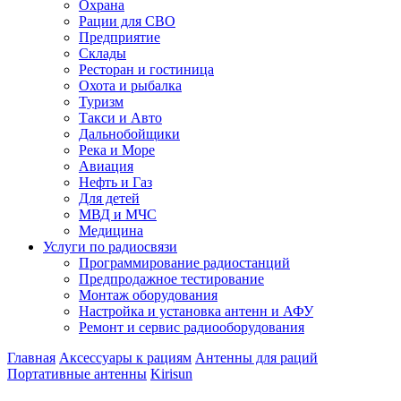
Охрана
Рации для СВО
Предприятие
Склады
Ресторан и гостиница
Охота и рыбалка
Туризм
Такси и Авто
Дальнобойщики
Река и Море
Авиация
Нефть и Газ
Для детей
МВД и МЧС
Медицина
Услуги по радиосвязи
Программирование радиостанций
Предпродажное тестирование
Монтаж оборудования
Настройка и установка антенн и АФУ
Ремонт и сервис радиооборудования
Главная
Аксессуары к рациям
Антенны для раций
Портативные антенны
Kirisun