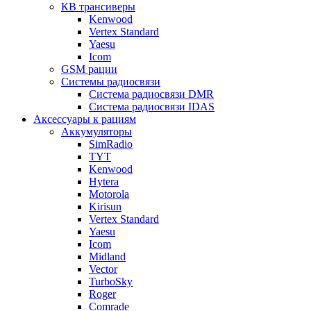
КВ трансиверы
Kenwood
Vertex Standard
Yaesu
Icom
GSM рации
Системы радиосвязи
Система радиосвязи DMR
Система радиосвязи IDAS
Аксессуары к рациям
Аккумуляторы
SimRadio
TYT
Kenwood
Hytera
Motorola
Kirisun
Vertex Standard
Yaesu
Icom
Midland
Vector
TurboSky
Roger
Comrade