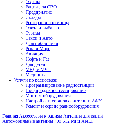
Охрана
Рации для СВО
Предприятие
Склады
Ресторан и гостиница
Охота и рыбалка
Туризм
Такси и Авто
Дальнобойщики
Река и Море
Авиация
Нефть и Газ
Для детей
МВД и МЧС
Медицина
Услуги по радиосвязи
Программирование радиостанций
Предпродажное тестирование
Монтаж оборудования
Настройка и установка антенн и АФУ
Ремонт и сервис радиооборудования
Главная
Аксессуары к рациям
Антенны для раций
Автомобильные антенны
400-512 МГц
ANLI