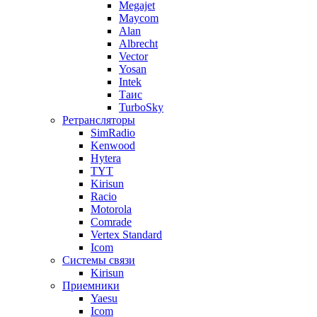
Megajet
Maycom
Alan
Albrecht
Vector
Yosan
Intek
Таис
TurboSky
Ретрансляторы
SimRadio
Kenwood
Hytera
TYT
Kirisun
Racio
Motorola
Comrade
Vertex Standard
Icom
Системы связи
Kirisun
Приемники
Yaesu
Icom