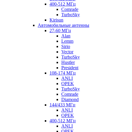
400-512 МГц
Comrade
TurboSky
Kirisun
Автомобильные антенны
27-60 МГц
Alan
Lemm
Sirio
Vector
TurboSky
Hustler
President
108-174 МГц
ANLI
OPEK
TurboSky
Comrade
Diamond
144/433 МГц
ANLI
OPEK
400-512 МГц
ANLI
OPEK