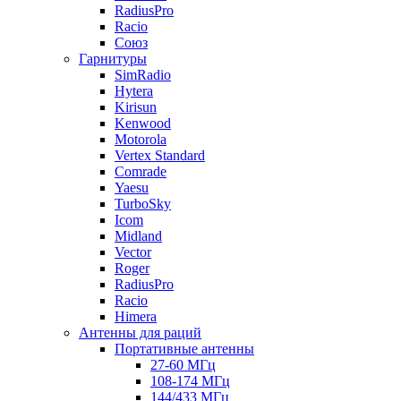
RadiusPro
Racio
Союз
Гарнитуры
SimRadio
Hytera
Kirisun
Kenwood
Motorola
Vertex Standard
Comrade
Yaesu
TurboSky
Icom
Midland
Vector
Roger
RadiusPro
Racio
Himera
Антенны для раций
Портативные антенны
27-60 МГц
108-174 МГц
144/433 МГц