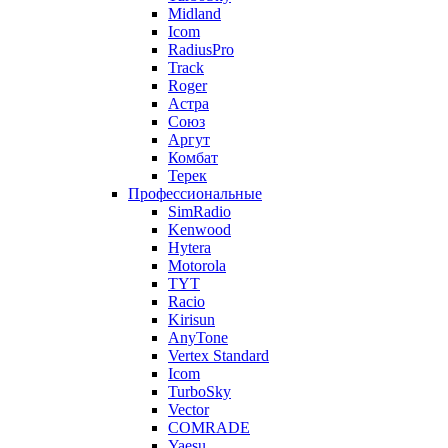
Midland
Icom
RadiusPro
Track
Roger
Астра
Союз
Аргут
Комбат
Терек
Профессиональные
SimRadio
Kenwood
Hytera
Motorola
TYT
Racio
Kirisun
AnyTone
Vertex Standard
Icom
TurboSky
Vector
COMRADE
Yaesu