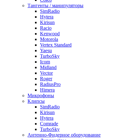
Тангенты / манипуляторы
SimRadio
Hytera
Kirisun
Racio
Kenwood
Motorola
Vertex Standard
Yaesu
TurboSky
Icom
Midland
Vector
Roger
RadiusPro
Himera
Микрофоны
Клипсы
SimRadio
Kirisun
Hytera
Comrade
TurboSky
Антенно-Фидерное оборудование