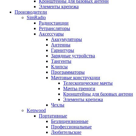
Кронштейны для базовых антенн
Элементы крепежа
Производители
SimRadio
Радиостанции
Ретрансляторы
Аксессуары
Аккумуляторы
Антенны
Гарнитуры
Зарядные устройства
Тангенты
Клипсы
Программаторы
Мачтовые конструкции
Телескопические мачты
Мачты-треноги
Кронштейны для базовых антенн
Элементы крепежа
Чехлы
Kenwood
Портативные
Безлицензионные
Профессиональные
Любительские