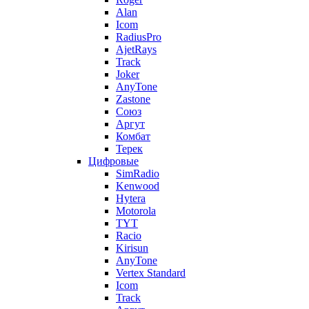
Alan
Icom
RadiusPro
AjetRays
Track
Joker
AnyTone
Zastone
Союз
Аргут
Комбат
Терек
Цифровые
SimRadio
Kenwood
Hytera
Motorola
TYT
Racio
Kirisun
AnyTone
Vertex Standard
Icom
Track