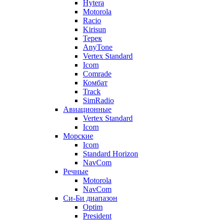
Hytera
Motorola
Racio
Kirisun
Терек
AnyTone
Vertex Standard
Icom
Comrade
Комбат
Track
SimRadio
Авиационные
Vertex Standard
Icom
Морские
Icom
Standard Horizon
NavCom
Речные
Motorola
NavCom
Си-Би диапазон
Optim
President