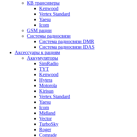
КВ трансиверы
Kenwood
Vertex Standard
Yaesu
Icom
GSM рации
Системы радиосвязи
Система радиосвязи DMR
Система радиосвязи IDAS
Аксессуары к рациям
Аккумуляторы
SimRadio
TYT
Kenwood
Hytera
Motorola
Kirisun
Vertex Standard
Yaesu
Icom
Midland
Vector
TurboSky
Roger
Comrade