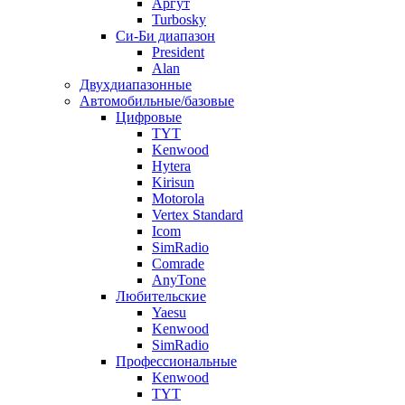
Аргут
Turbosky
Си-Би диапазон
President
Alan
Двухдиапазонные
Автомобильные/базовые
Цифровые
TYT
Kenwood
Hytera
Kirisun
Motorola
Vertex Standard
Icom
SimRadio
Comrade
AnyTone
Любительские
Yaesu
Kenwood
SimRadio
Профессиональные
Kenwood
TYT