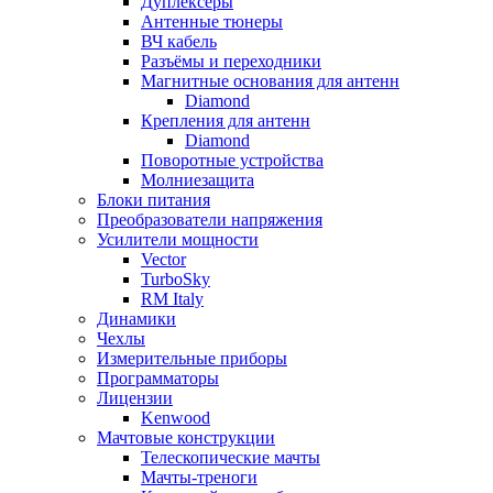
Дуплексёры
Антенные тюнеры
ВЧ кабель
Разъёмы и переходники
Магнитные основания для антенн
Diamond
Крепления для антенн
Diamond
Поворотные устройства
Молниезащита
Блоки питания
Преобразователи напряжения
Усилители мощности
Vector
TurboSky
RM Italy
Динамики
Чехлы
Измерительные приборы
Программаторы
Лицензии
Kenwood
Мачтовые конструкции
Телескопические мачты
Мачты-треноги