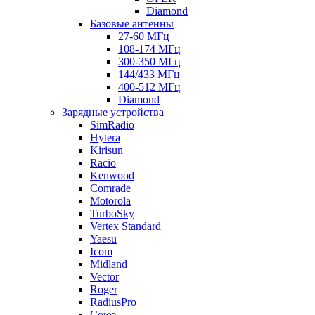
Diamond
Базовые антенны
27-60 МГц
108-174 МГц
300-350 МГц
144/433 МГц
400-512 МГц
Diamond
Зарядные устройства
SimRadio
Hytera
Kirisun
Racio
Kenwood
Comrade
Motorola
TurboSky
Vertex Standard
Yaesu
Icom
Midland
Vector
Roger
RadiusPro
Союз