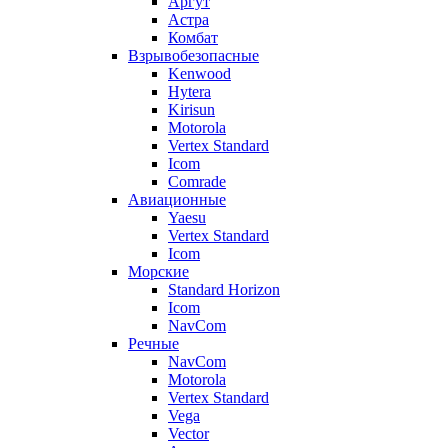
Аргут
Астра
Комбат
Взрывобезопасные
Kenwood
Hytera
Kirisun
Motorola
Vertex Standard
Icom
Comrade
Авиационные
Yaesu
Vertex Standard
Icom
Морские
Standard Horizon
Icom
NavCom
Речные
NavCom
Motorola
Vertex Standard
Vega
Vector