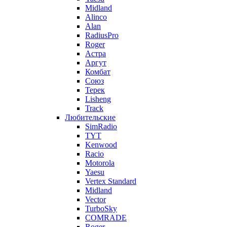
Midland
Alinco
Alan
RadiusPro
Roger
Астра
Аргут
Комбат
Союз
Терек
Lisheng
Track
Любительские
SimRadio
TYT
Kenwood
Racio
Motorola
Yaesu
Vertex Standard
Midland
Vector
TurboSky
COMRADE
Roger