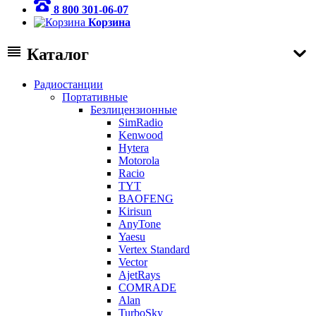
8 800 301-06-07
Корзина
Каталог
Радиостанции
Портативные
Безлицензионные
SimRadio
Kenwood
Hytera
Motorola
Racio
TYT
BAOFENG
Kirisun
AnyTone
Yaesu
Vertex Standard
Vector
AjetRays
COMRADE
Alan
TurboSky