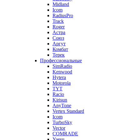
Midland
Icom
RadiusPro
Track
Roger
Астра
Союз
Аргут
Комбат
Терек
Профессиональные
SimRadio
Kenwood
Hytera
Motorola
TYT
Racio
Kirisun
AnyTone
Vertex Standard
Icom
TurboSky
Vector
COMRADE
Yaesu