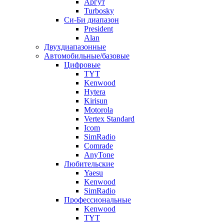
Аргут
Turbosky
Си-Би диапазон
President
Alan
Двухдиапазонные
Автомобильные/базовые
Цифровые
TYT
Kenwood
Hytera
Kirisun
Motorola
Vertex Standard
Icom
SimRadio
Comrade
AnyTone
Любительские
Yaesu
Kenwood
SimRadio
Профессиональные
Kenwood
TYT