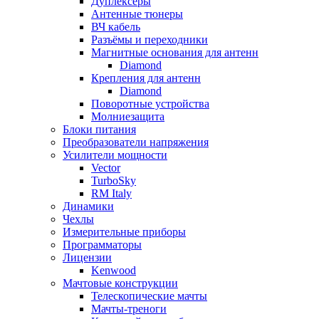
Дуплексёры
Антенные тюнеры
ВЧ кабель
Разъёмы и переходники
Магнитные основания для антенн
Diamond
Крепления для антенн
Diamond
Поворотные устройства
Молниезащита
Блоки питания
Преобразователи напряжения
Усилители мощности
Vector
TurboSky
RM Italy
Динамики
Чехлы
Измерительные приборы
Программаторы
Лицензии
Kenwood
Мачтовые конструкции
Телескопические мачты
Мачты-треноги