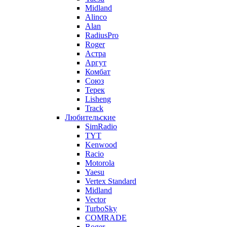
Midland
Alinco
Alan
RadiusPro
Roger
Астра
Аргут
Комбат
Союз
Терек
Lisheng
Track
Любительские
SimRadio
TYT
Kenwood
Racio
Motorola
Yaesu
Vertex Standard
Midland
Vector
TurboSky
COMRADE
Roger