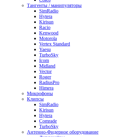
Тангенты / манипуляторы
SimRadio
Hytera
Kirisun
Racio
Kenwood
Motorola
Vertex Standard
Yaesu
TurboSky
Icom
Midland
Vector
Roger
RadiusPro
Himera
Микрофоны
Клипсы
SimRadio
Kirisun
Hytera
Comrade
TurboSky
Антенно-Фидерное оборудование