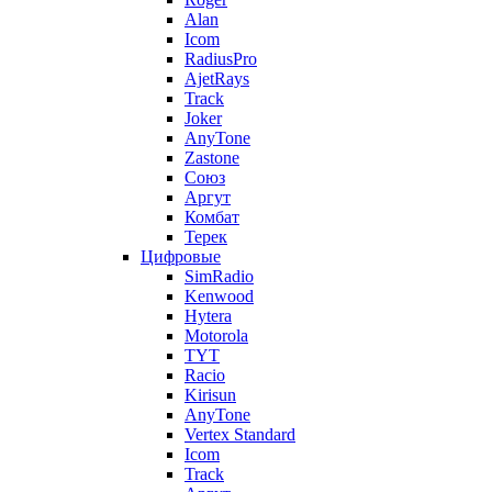
Alan
Icom
RadiusPro
AjetRays
Track
Joker
AnyTone
Zastone
Союз
Аргут
Комбат
Терек
Цифровые
SimRadio
Kenwood
Hytera
Motorola
TYT
Racio
Kirisun
AnyTone
Vertex Standard
Icom
Track