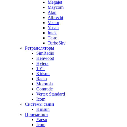
Megajet
Maycom
Alan
Albrecht
Vector
Yosan
Intek
Таис
TurboSky
Ретрансляторы
SimRadio
Kenwood
Hytera
TYT
Kirisun
Racio
Motorola
Comrade
Vertex Standard
Icom
Системы связи
Kirisun
Приемники
Yaesu
Icom