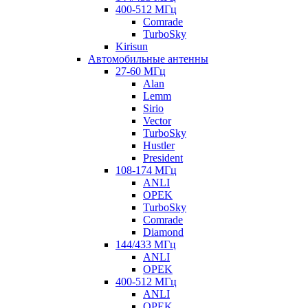
400-512 МГц
Comrade
TurboSky
Kirisun
Автомобильные антенны
27-60 МГц
Alan
Lemm
Sirio
Vector
TurboSky
Hustler
President
108-174 МГц
ANLI
OPEK
TurboSky
Comrade
Diamond
144/433 МГц
ANLI
OPEK
400-512 МГц
ANLI
OPEK