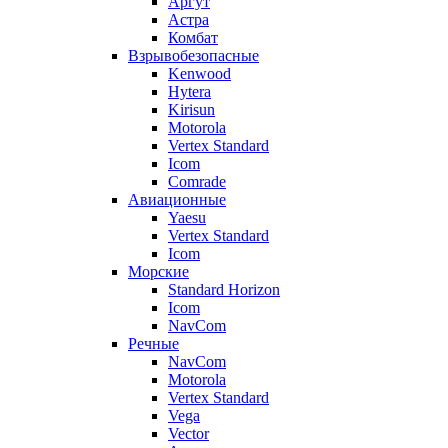
Аргут
Астра
Комбат
Взрывобезопасные
Kenwood
Hytera
Kirisun
Motorola
Vertex Standard
Icom
Comrade
Авиационные
Yaesu
Vertex Standard
Icom
Морские
Standard Horizon
Icom
NavCom
Речные
NavCom
Motorola
Vertex Standard
Vega
Vector