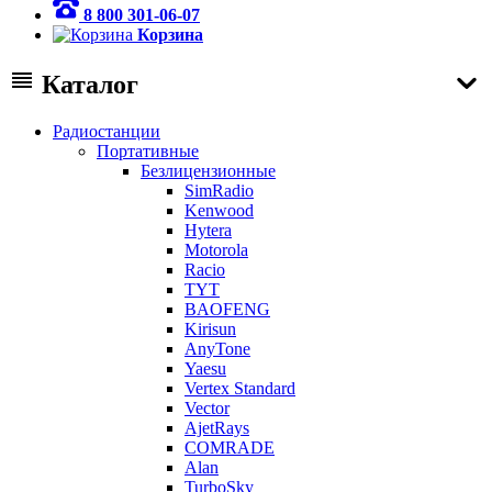
8 800 301-06-07
Корзина
Каталог
Радиостанции
Портативные
Безлицензионные
SimRadio
Kenwood
Hytera
Motorola
Racio
TYT
BAOFENG
Kirisun
AnyTone
Yaesu
Vertex Standard
Vector
AjetRays
COMRADE
Alan
TurboSky