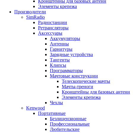
Кронштейны для базовых антенн
Элементы крепежа
Производители
SimRadio
Радиостанции
Ретрансляторы
Аксессуары
Аккумуляторы
Антенны
Гарнитуры
Зарядные устройства
Тангенты
Клипсы
Программаторы
Мачтовые конструкции
Телескопические мачты
Мачты-треноги
Кронштейны для базовых антенн
Элементы крепежа
Чехлы
Kenwood
Портативные
Безлицензионные
Профессиональные
Любительские