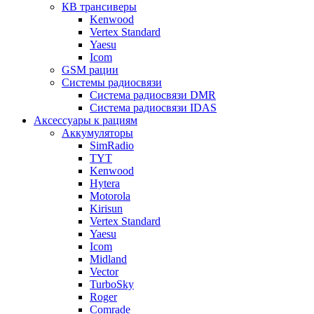
КВ трансиверы
Kenwood
Vertex Standard
Yaesu
Icom
GSM рации
Системы радиосвязи
Система радиосвязи DMR
Система радиосвязи IDAS
Аксессуары к рациям
Аккумуляторы
SimRadio
TYT
Kenwood
Hytera
Motorola
Kirisun
Vertex Standard
Yaesu
Icom
Midland
Vector
TurboSky
Roger
Comrade