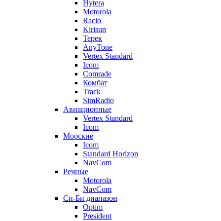
Hytera
Motorola
Racio
Kirisun
Терек
AnyTone
Vertex Standard
Icom
Comrade
Комбат
Track
SimRadio
Авиационные
Vertex Standard
Icom
Морские
Icom
Standard Horizon
NavCom
Речные
Motorola
NavCom
Си-Би диапазон
Optim
President