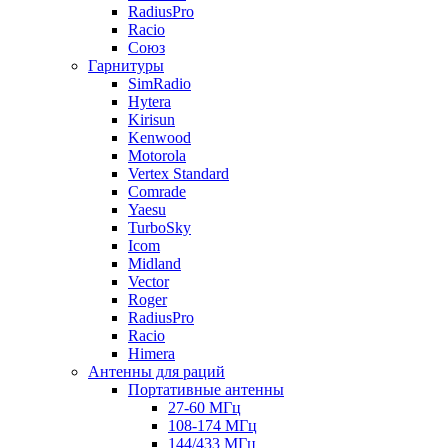
RadiusPro
Racio
Союз
Гарнитуры
SimRadio
Hytera
Kirisun
Kenwood
Motorola
Vertex Standard
Comrade
Yaesu
TurboSky
Icom
Midland
Vector
Roger
RadiusPro
Racio
Himera
Антенны для раций
Портативные антенны
27-60 МГц
108-174 МГц
144/433 МГц