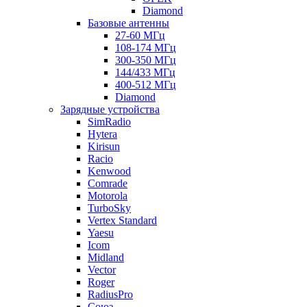
Diamond
Базовые антенны
27-60 МГц
108-174 МГц
300-350 МГц
144/433 МГц
400-512 МГц
Diamond
Зарядные устройства
SimRadio
Hytera
Kirisun
Racio
Kenwood
Comrade
Motorola
TurboSky
Vertex Standard
Yaesu
Icom
Midland
Vector
Roger
RadiusPro
Союз