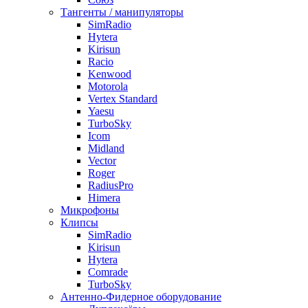
Тангенты / манипуляторы
SimRadio
Hytera
Kirisun
Racio
Kenwood
Motorola
Vertex Standard
Yaesu
TurboSky
Icom
Midland
Vector
Roger
RadiusPro
Himera
Микрофоны
Клипсы
SimRadio
Kirisun
Hytera
Comrade
TurboSky
Антенно-Фидерное оборудование