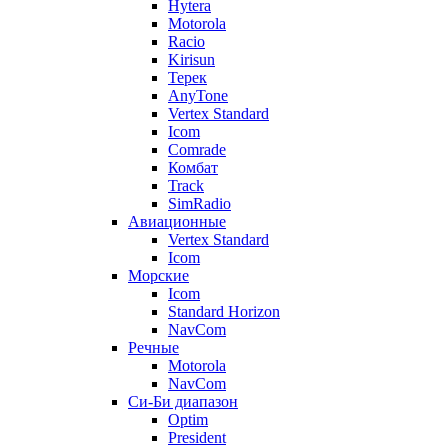
Hytera
Motorola
Racio
Kirisun
Терек
AnyTone
Vertex Standard
Icom
Comrade
Комбат
Track
SimRadio
Авиационные
Vertex Standard
Icom
Морские
Icom
Standard Horizon
NavCom
Речные
Motorola
NavCom
Си-Би диапазон
Optim
President