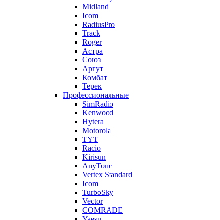
Midland
Icom
RadiusPro
Track
Roger
Астра
Союз
Аргут
Комбат
Терек
Профессиональные
SimRadio
Kenwood
Hytera
Motorola
TYT
Racio
Kirisun
AnyTone
Vertex Standard
Icom
TurboSky
Vector
COMRADE
Yaesu