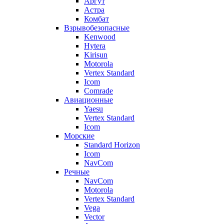
Аргут
Астра
Комбат
Взрывобезопасные
Kenwood
Hytera
Kirisun
Motorola
Vertex Standard
Icom
Comrade
Авиационные
Yaesu
Vertex Standard
Icom
Морские
Standard Horizon
Icom
NavCom
Речные
NavCom
Motorola
Vertex Standard
Vega
Vector