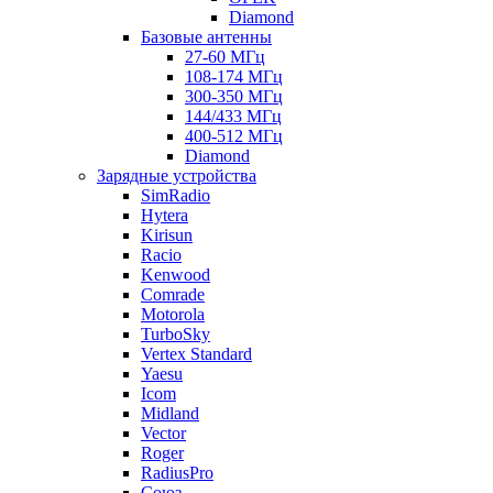
Diamond
Базовые антенны
27-60 МГц
108-174 МГц
300-350 МГц
144/433 МГц
400-512 МГц
Diamond
Зарядные устройства
SimRadio
Hytera
Kirisun
Racio
Kenwood
Comrade
Motorola
TurboSky
Vertex Standard
Yaesu
Icom
Midland
Vector
Roger
RadiusPro
Союз