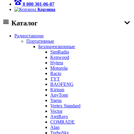
8 800 301-06-07
Корзина
Каталог
Радиостанции
Портативные
Безлицензионные
SimRadio
Kenwood
Hytera
Motorola
Racio
TYT
BAOFENG
Kirisun
AnyTone
Yaesu
Vertex Standard
Vector
AjetRays
COMRADE
Alan
TurboSky