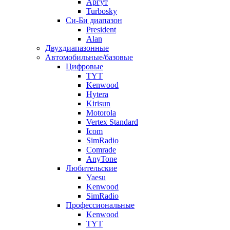
Аргут
Turbosky
Си-Би диапазон
President
Alan
Двухдиапазонные
Автомобильные/базовые
Цифровые
TYT
Kenwood
Hytera
Kirisun
Motorola
Vertex Standard
Icom
SimRadio
Comrade
AnyTone
Любительские
Yaesu
Kenwood
SimRadio
Профессиональные
Kenwood
TYT