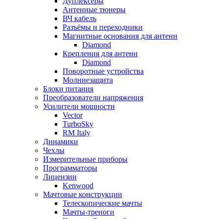
Дуплексёры
Антенные тюнеры
ВЧ кабель
Разъёмы и переходники
Магнитные основания для антенн
Diamond
Крепления для антенн
Diamond
Поворотные устройства
Молниезащита
Блоки питания
Преобразователи напряжения
Усилители мощности
Vector
TurboSky
RM Italy
Динамики
Чехлы
Измерительные приборы
Программаторы
Лицензии
Kenwood
Мачтовые конструкции
Телескопические мачты
Мачты-треноги