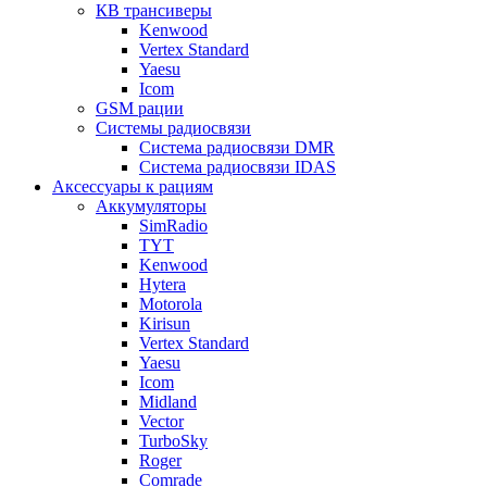
КВ трансиверы
Kenwood
Vertex Standard
Yaesu
Icom
GSM рации
Системы радиосвязи
Система радиосвязи DMR
Система радиосвязи IDAS
Аксессуары к рациям
Аккумуляторы
SimRadio
TYT
Kenwood
Hytera
Motorola
Kirisun
Vertex Standard
Yaesu
Icom
Midland
Vector
TurboSky
Roger
Comrade