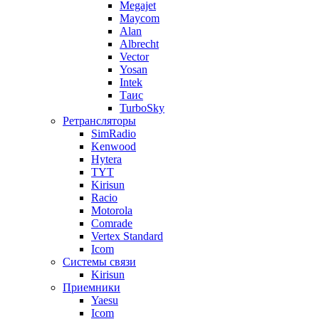
Megajet
Maycom
Alan
Albrecht
Vector
Yosan
Intek
Таис
TurboSky
Ретрансляторы
SimRadio
Kenwood
Hytera
TYT
Kirisun
Racio
Motorola
Comrade
Vertex Standard
Icom
Системы связи
Kirisun
Приемники
Yaesu
Icom