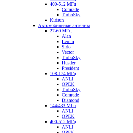
400-512 МГц
Comrade
TurboSky
Kirisun
Автомобильные антенны
27-60 МГц
Alan
Lemm
Sirio
Vector
TurboSky
Hustler
President
108-174 МГц
ANLI
OPEK
TurboSky
Comrade
Diamond
144/433 МГц
ANLI
OPEK
400-512 МГц
ANLI
OPEK