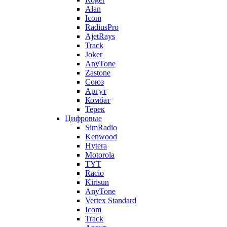
Alan
Icom
RadiusPro
AjetRays
Track
Joker
AnyTone
Zastone
Союз
Аргут
Комбат
Терек
Цифровые
SimRadio
Kenwood
Hytera
Motorola
TYT
Racio
Kirisun
AnyTone
Vertex Standard
Icom
Track