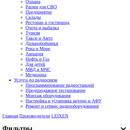
Охрана
Рации для СВО
Предприятие
Склады
Ресторан и гостиница
Охота и рыбалка
Туризм
Такси и Авто
Дальнобойщики
Река и Море
Авиация
Нефть и Газ
Для детей
МВД и МЧС
Медицина
Услуги по радиосвязи
Программирование радиостанций
Предпродажное тестирование
Монтаж оборудования
Настройка и установка антенн и АФУ
Ремонт и сервис радиооборудования
Главная
Производители
LEIXEN
Фильтры