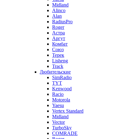
Midland
Alinco
Alan
RadiusPro
Roger
Астра
Аргут
Комбат
Союз
Терек
Lisheng
Track
Любительские
SimRadio
TYT
Kenwood
Racio
Motorola
Yaesu
Vertex Standard
Midland
Vector
TurboSky
COMRADE
Roger