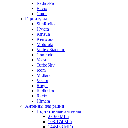
RadiusPro
Racio
Союз
Гарнитуры
SimRadio
Hytera
Kirisun
Kenwood
Motorola
Vertex Standard
Comrade
Yaesu
TurboSky
Icom
Midland
Vector
Roger
RadiusPro
Racio
Himera
Антенны для раций
Портативные антенны
27-60 МГц
108-174 МГц
144/433 МГц