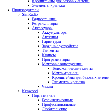
Кронштейны для базовых антенн
Элементы крепежа
Производители
SimRadio
Радиостанции
Ретрансляторы
Аксессуары
Аккумуляторы
Антенны
Гарнитуры
Зарядные устройства
Тангенты
Клипсы
Программаторы
Мачтовые конструкции
Телескопические мачты
Мачты-треноги
Кронштейны для базовых антенн
Элементы крепежа
Чехлы
Kenwood
Портативные
Безлицензионные
Профессиональные
Любительские