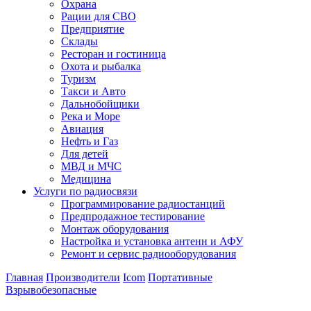
Охрана
Рации для СВО
Предприятие
Склады
Ресторан и гостиница
Охота и рыбалка
Туризм
Такси и Авто
Дальнобойщики
Река и Море
Авиация
Нефть и Газ
Для детей
МВД и МЧС
Медицина
Услуги по радиосвязи
Программирование радиостанций
Предпродажное тестирование
Монтаж оборудования
Настройка и установка антенн и АФУ
Ремонт и сервис радиооборудования
Главная
Производители
Icom
Портативные
Взрывобезопасные