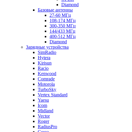
Diamond
Базовые антенны
27-60 МГц
108-174 МГц
300-350 МГц
144/433 МГц
400-512 МГц
Diamond
Зарядные устройства
SimRadio
Hytera
Kirisun
Racio
Kenwood
Comrade
Motorola
TurboSky
Vertex Standard
Yaesu
Icom
Midland
Vector
Roger
RadiusPro
Союз