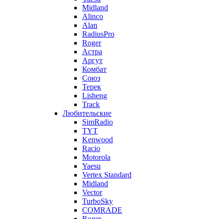
Midland
Alinco
Alan
RadiusPro
Roger
Астра
Аргут
Комбат
Союз
Терек
Lisheng
Track
Любительские
SimRadio
TYT
Kenwood
Racio
Motorola
Yaesu
Vertex Standard
Midland
Vector
TurboSky
COMRADE
Roger