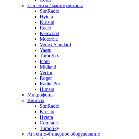
Тангенты / манипуляторы
SimRadio
Hytera
Kirisun
Racio
Kenwood
Motorola
Vertex Standard
Yaesu
TurboSky
Icom
Midland
Vector
Roger
RadiusPro
Himera
Микрофоны
Клипсы
SimRadio
Kirisun
Hytera
Comrade
TurboSky
Антенно-Фидерное оборудование