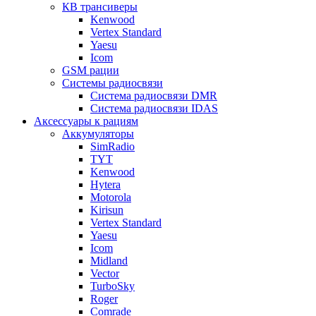
КВ трансиверы
Kenwood
Vertex Standard
Yaesu
Icom
GSM рации
Системы радиосвязи
Система радиосвязи DMR
Система радиосвязи IDAS
Аксессуары к рациям
Аккумуляторы
SimRadio
TYT
Kenwood
Hytera
Motorola
Kirisun
Vertex Standard
Yaesu
Icom
Midland
Vector
TurboSky
Roger
Comrade