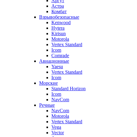
Аргут
Астра
Комбат
Взрывобезопасные
Kenwood
Hytera
Kirisun
Motorola
Vertex Standard
Icom
Comrade
Авиационные
Yaesu
Vertex Standard
Icom
Морские
Standard Horizon
Icom
NavCom
Речные
NavCom
Motorola
Vertex Standard
Vega
Vector