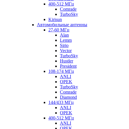
400-512 МГц
Comrade
TurboSky
Kirisun
Автомобильные антенны
27-60 МГц
Alan
Lemm
Sirio
Vector
TurboSky
Hustler
President
108-174 МГц
ANLI
OPEK
TurboSky
Comrade
Diamond
144/433 МГц
ANLI
OPEK
400-512 МГц
ANLI
OPEK