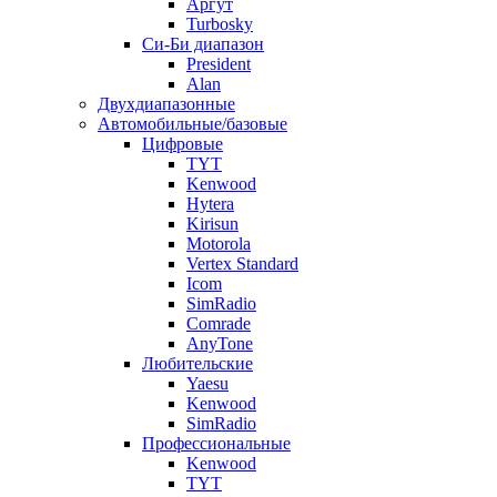
Аргут
Turbosky
Си-Би диапазон
President
Alan
Двухдиапазонные
Автомобильные/базовые
Цифровые
TYT
Kenwood
Hytera
Kirisun
Motorola
Vertex Standard
Icom
SimRadio
Comrade
AnyTone
Любительские
Yaesu
Kenwood
SimRadio
Профессиональные
Kenwood
TYT