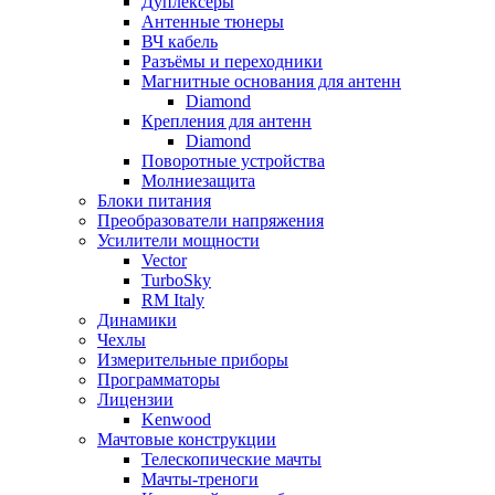
Дуплексёры
Антенные тюнеры
ВЧ кабель
Разъёмы и переходники
Магнитные основания для антенн
Diamond
Крепления для антенн
Diamond
Поворотные устройства
Молниезащита
Блоки питания
Преобразователи напряжения
Усилители мощности
Vector
TurboSky
RM Italy
Динамики
Чехлы
Измерительные приборы
Программаторы
Лицензии
Kenwood
Мачтовые конструкции
Телескопические мачты
Мачты-треноги