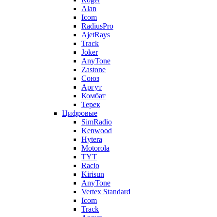
Alan
Icom
RadiusPro
AjetRays
Track
Joker
AnyTone
Zastone
Союз
Аргут
Комбат
Терек
Цифровые
SimRadio
Kenwood
Hytera
Motorola
TYT
Racio
Kirisun
AnyTone
Vertex Standard
Icom
Track