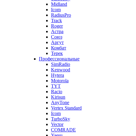
Midland
Icom
RadiusPro
Track
Roger
Астра
Союз
Аргут
Комбат
Терек
Профессиональные
SimRadio
Kenwood
Hytera
Motorola
TYT
Racio
Kirisun
AnyTone
Vertex Standard
Icom
TurboSky
Vector
COMRADE
Yaesu