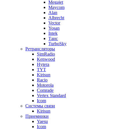
Megajet
Maycom
Alan
Albrecht
Vector
Yosan
Intek
Таис
TurboSky
Ретрансляторы
SimRadio
Kenwood
Hytera
TYT
Kirisun
Racio
Motorola
Comrade
Vertex Standard
Icom
Системы связи
Kirisun
Приемники
Yaesu
Icom