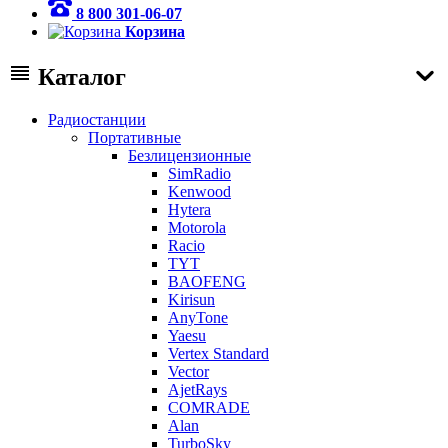
8 800 301-06-07
Корзина
Каталог
Радиостанции
Портативные
Безлицензионные
SimRadio
Kenwood
Hytera
Motorola
Racio
TYT
BAOFENG
Kirisun
AnyTone
Yaesu
Vertex Standard
Vector
AjetRays
COMRADE
Alan
TurboSky