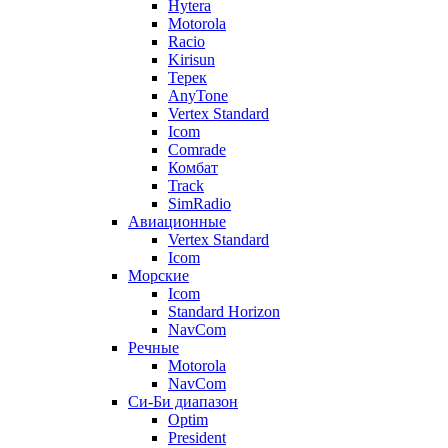
Hytera
Motorola
Racio
Kirisun
Терек
AnyTone
Vertex Standard
Icom
Comrade
Комбат
Track
SimRadio
Авиационные
Vertex Standard
Icom
Морские
Icom
Standard Horizon
NavCom
Речные
Motorola
NavCom
Си-Би диапазон
Optim
President