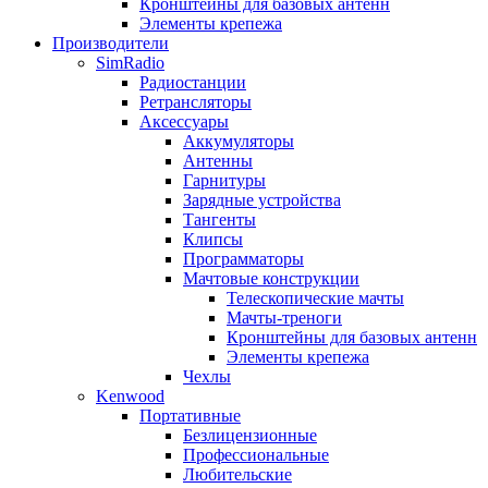
Кронштейны для базовых антенн
Элементы крепежа
Производители
SimRadio
Радиостанции
Ретрансляторы
Аксессуары
Аккумуляторы
Антенны
Гарнитуры
Зарядные устройства
Тангенты
Клипсы
Программаторы
Мачтовые конструкции
Телескопические мачты
Мачты-треноги
Кронштейны для базовых антенн
Элементы крепежа
Чехлы
Kenwood
Портативные
Безлицензионные
Профессиональные
Любительские