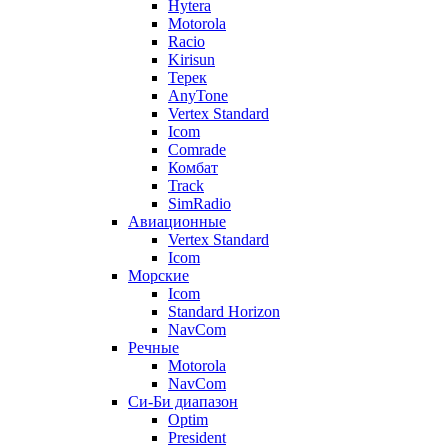
Hytera
Motorola
Racio
Kirisun
Терек
AnyTone
Vertex Standard
Icom
Comrade
Комбат
Track
SimRadio
Авиационные
Vertex Standard
Icom
Морские
Icom
Standard Horizon
NavCom
Речные
Motorola
NavCom
Си-Би диапазон
Optim
President