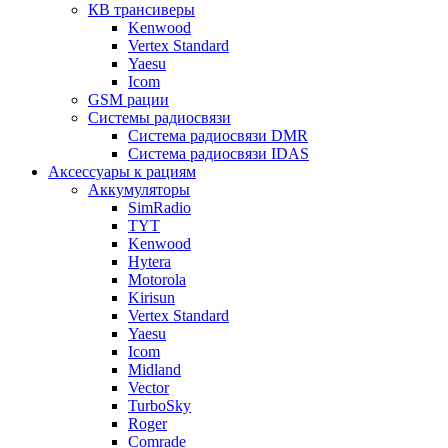
КВ трансиверы
Kenwood
Vertex Standard
Yaesu
Icom
GSM рации
Системы радиосвязи
Система радиосвязи DMR
Система радиосвязи IDAS
Аксессуары к рациям
Аккумуляторы
SimRadio
TYT
Kenwood
Hytera
Motorola
Kirisun
Vertex Standard
Yaesu
Icom
Midland
Vector
TurboSky
Roger
Comrade