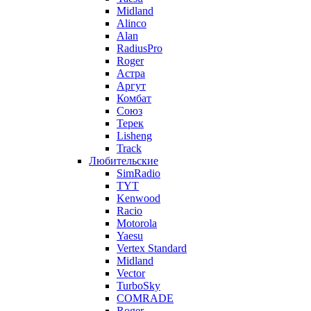
Midland
Alinco
Alan
RadiusPro
Roger
Астра
Аргут
Комбат
Союз
Терек
Lisheng
Track
Любительские
SimRadio
TYT
Kenwood
Racio
Motorola
Yaesu
Vertex Standard
Midland
Vector
TurboSky
COMRADE
Roger