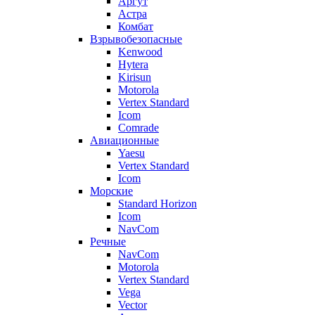
Аргут
Астра
Комбат
Взрывобезопасные
Kenwood
Hytera
Kirisun
Motorola
Vertex Standard
Icom
Comrade
Авиационные
Yaesu
Vertex Standard
Icom
Морские
Standard Horizon
Icom
NavCom
Речные
NavCom
Motorola
Vertex Standard
Vega
Vector