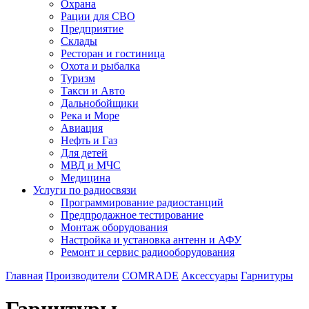
Охрана
Рации для СВО
Предприятие
Склады
Ресторан и гостиница
Охота и рыбалка
Туризм
Такси и Авто
Дальнобойщики
Река и Море
Авиация
Нефть и Газ
Для детей
МВД и МЧС
Медицина
Услуги по радиосвязи
Программирование радиостанций
Предпродажное тестирование
Монтаж оборудования
Настройка и установка антенн и АФУ
Ремонт и сервис радиооборудования
Главная
Производители
COMRADE
Аксессуары
Гарнитуры