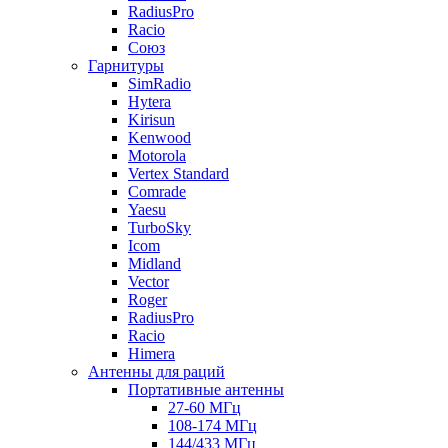
RadiusPro
Racio
Союз
Гарнитуры
SimRadio
Hytera
Kirisun
Kenwood
Motorola
Vertex Standard
Comrade
Yaesu
TurboSky
Icom
Midland
Vector
Roger
RadiusPro
Racio
Himera
Антенны для раций
Портативные антенны
27-60 МГц
108-174 МГц
144/433 МГц