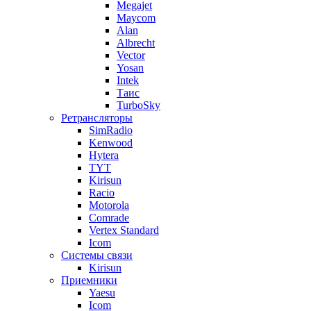
Megajet
Maycom
Alan
Albrecht
Vector
Yosan
Intek
Таис
TurboSky
Ретрансляторы
SimRadio
Kenwood
Hytera
TYT
Kirisun
Racio
Motorola
Comrade
Vertex Standard
Icom
Системы связи
Kirisun
Приемники
Yaesu
Icom