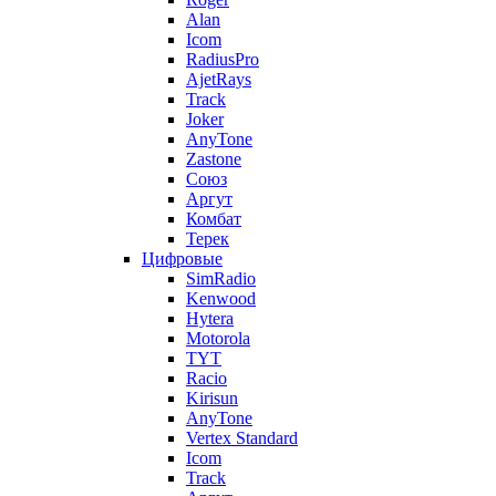
Alan
Icom
RadiusPro
AjetRays
Track
Joker
AnyTone
Zastone
Союз
Аргут
Комбат
Терек
Цифровые
SimRadio
Kenwood
Hytera
Motorola
TYT
Racio
Kirisun
AnyTone
Vertex Standard
Icom
Track