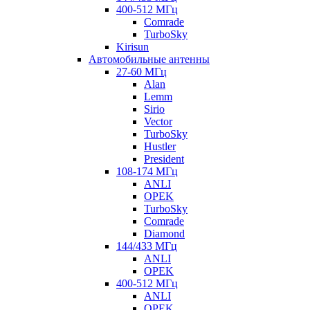
400-512 МГц
Comrade
TurboSky
Kirisun
Автомобильные антенны
27-60 МГц
Alan
Lemm
Sirio
Vector
TurboSky
Hustler
President
108-174 МГц
ANLI
OPEK
TurboSky
Comrade
Diamond
144/433 МГц
ANLI
OPEK
400-512 МГц
ANLI
OPEK