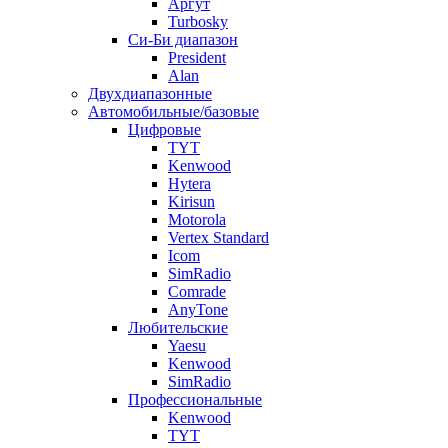
Аргут
Turbosky
Си-Би диапазон
President
Alan
Двухдиапазонные
Автомобильные/базовые
Цифровые
TYT
Kenwood
Hytera
Kirisun
Motorola
Vertex Standard
Icom
SimRadio
Comrade
AnyTone
Любительские
Yaesu
Kenwood
SimRadio
Профессиональные
Kenwood
TYT