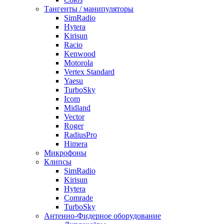
Тангенты / манипуляторы
SimRadio
Hytera
Kirisun
Racio
Kenwood
Motorola
Vertex Standard
Yaesu
TurboSky
Icom
Midland
Vector
Roger
RadiusPro
Himera
Микрофоны
Клипсы
SimRadio
Kirisun
Hytera
Comrade
TurboSky
Антенно-Фидерное оборудование