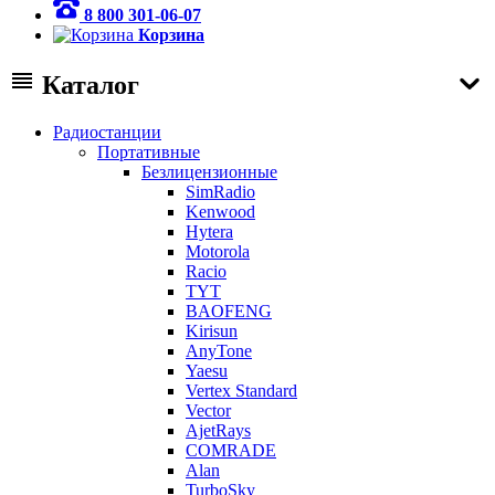
8 800 301-06-07
Корзина
Каталог
Радиостанции
Портативные
Безлицензионные
SimRadio
Kenwood
Hytera
Motorola
Racio
TYT
BAOFENG
Kirisun
AnyTone
Yaesu
Vertex Standard
Vector
AjetRays
COMRADE
Alan
TurboSky