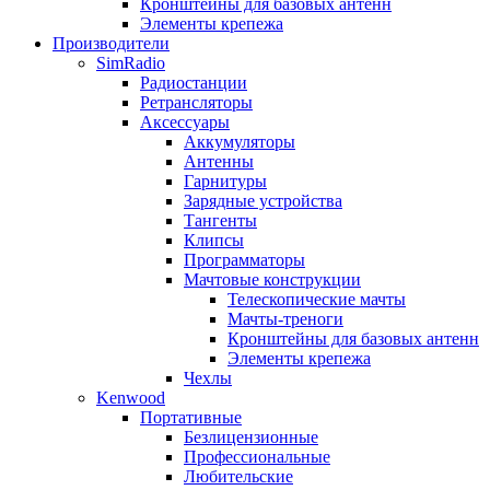
Кронштейны для базовых антенн
Элементы крепежа
Производители
SimRadio
Радиостанции
Ретрансляторы
Аксессуары
Аккумуляторы
Антенны
Гарнитуры
Зарядные устройства
Тангенты
Клипсы
Программаторы
Мачтовые конструкции
Телескопические мачты
Мачты-треноги
Кронштейны для базовых антенн
Элементы крепежа
Чехлы
Kenwood
Портативные
Безлицензионные
Профессиональные
Любительские