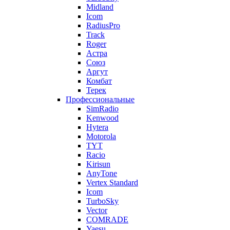
Midland
Icom
RadiusPro
Track
Roger
Астра
Союз
Аргут
Комбат
Терек
Профессиональные
SimRadio
Kenwood
Hytera
Motorola
TYT
Racio
Kirisun
AnyTone
Vertex Standard
Icom
TurboSky
Vector
COMRADE
Yaesu