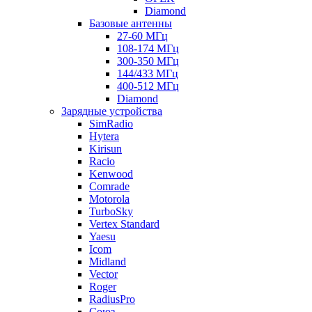
Diamond
Базовые антенны
27-60 МГц
108-174 МГц
300-350 МГц
144/433 МГц
400-512 МГц
Diamond
Зарядные устройства
SimRadio
Hytera
Kirisun
Racio
Kenwood
Comrade
Motorola
TurboSky
Vertex Standard
Yaesu
Icom
Midland
Vector
Roger
RadiusPro
Союз