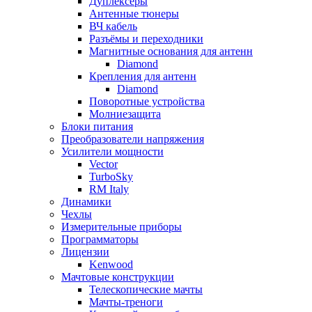
Дуплексёры
Антенные тюнеры
ВЧ кабель
Разъёмы и переходники
Магнитные основания для антенн
Diamond
Крепления для антенн
Diamond
Поворотные устройства
Молниезащита
Блоки питания
Преобразователи напряжения
Усилители мощности
Vector
TurboSky
RM Italy
Динамики
Чехлы
Измерительные приборы
Программаторы
Лицензии
Kenwood
Мачтовые конструкции
Телескопические мачты
Мачты-треноги