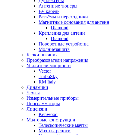
Дуплексёры
Антенные тюнеры
ВЧ кабель
Разъёмы и переходники
Магнитные основания для антенн
Diamond
Крепления для антенн
Diamond
Поворотные устройства
Молниезащита
Блоки питания
Преобразователи напряжения
Усилители мощности
Vector
TurboSky
RM Italy
Динамики
Чехлы
Измерительные приборы
Программаторы
Лицензии
Kenwood
Мачтовые конструкции
Телескопические мачты
Мачты-треноги