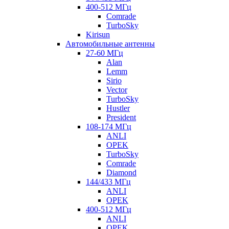
400-512 МГц
Comrade
TurboSky
Kirisun
Автомобильные антенны
27-60 МГц
Alan
Lemm
Sirio
Vector
TurboSky
Hustler
President
108-174 МГц
ANLI
OPEK
TurboSky
Comrade
Diamond
144/433 МГц
ANLI
OPEK
400-512 МГц
ANLI
OPEK