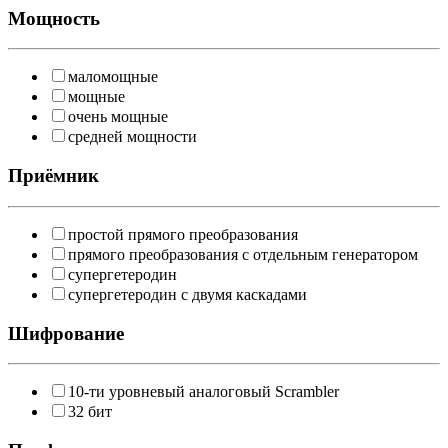
Мощность
маломощные
мощные
очень мощные
средней мощности
Приёмник
простой прямого преобразования
прямого преобразования с отдельным генератором
супергетеродин
супергетеродин с двумя каскадами
Шифрование
10-ти уровневый аналоговый Scrambler
32 бит