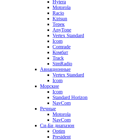
Hytera
Motorola
Racio
Kirisun
Терек
AnyTone
Vertex Standard
Icom
Comrade
Комбат
Track
SimRadio
Авиационные
Vertex Standard
Icom
Морские
Icom
Standard Horizon
NavCom
Речные
Motorola
NavCom
Си-Би диапазон
Optim
President