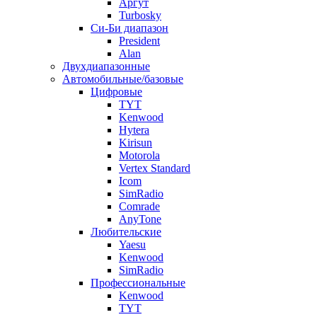
Аргут
Turbosky
Си-Би диапазон
President
Alan
Двухдиапазонные
Автомобильные/базовые
Цифровые
TYT
Kenwood
Hytera
Kirisun
Motorola
Vertex Standard
Icom
SimRadio
Comrade
AnyTone
Любительские
Yaesu
Kenwood
SimRadio
Профессиональные
Kenwood
TYT