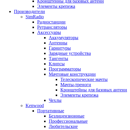
Кронштейны для базовых антенн
Элементы крепежа
Производители
SimRadio
Радиостанции
Ретрансляторы
Аксессуары
Аккумуляторы
Антенны
Гарнитуры
Зарядные устройства
Тангенты
Клипсы
Программаторы
Мачтовые конструкции
Телескопические мачты
Мачты-треноги
Кронштейны для базовых антенн
Элементы крепежа
Чехлы
Kenwood
Портативные
Безлицензионные
Профессиональные
Любительские