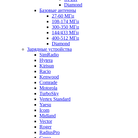
Diamond
Базовые антенны
27-60 МГц
108-174 МГц
300-350 МГц
144/433 МГц
400-512 МГц
Diamond
Зарядные устройства
SimRadio
Hytera
Kirisun
Racio
Kenwood
Comrade
Motorola
TurboSky
Vertex Standard
Yaesu
Icom
Midland
Vector
Roger
RadiusPro
Союз