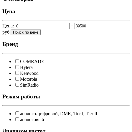
Цена
Цена:
−
руб
Бренд
COMRADE
Hytera
Kenwood
Motorola
SimRadio
Режим работы
аналого-цифровой, DMR, Tier I, Tier II
аналоговый
Диапазон частот