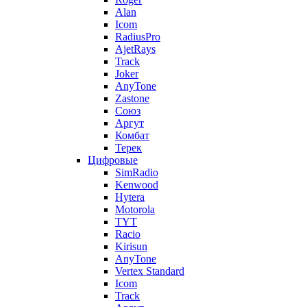
Alan
Icom
RadiusPro
AjetRays
Track
Joker
AnyTone
Zastone
Союз
Аргут
Комбат
Терек
Цифровые
SimRadio
Kenwood
Hytera
Motorola
TYT
Racio
Kirisun
AnyTone
Vertex Standard
Icom
Track