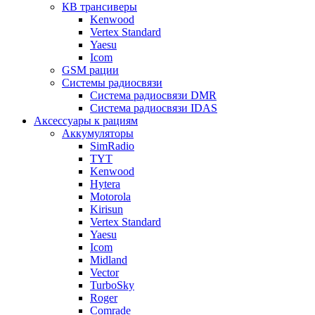
КВ трансиверы
Kenwood
Vertex Standard
Yaesu
Icom
GSM рации
Системы радиосвязи
Система радиосвязи DMR
Система радиосвязи IDAS
Аксессуары к рациям
Аккумуляторы
SimRadio
TYT
Kenwood
Hytera
Motorola
Kirisun
Vertex Standard
Yaesu
Icom
Midland
Vector
TurboSky
Roger
Comrade