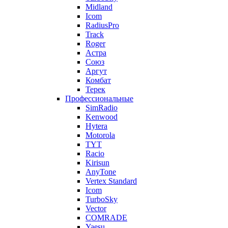
Midland
Icom
RadiusPro
Track
Roger
Астра
Союз
Аргут
Комбат
Терек
Профессиональные
SimRadio
Kenwood
Hytera
Motorola
TYT
Racio
Kirisun
AnyTone
Vertex Standard
Icom
TurboSky
Vector
COMRADE
Yaesu