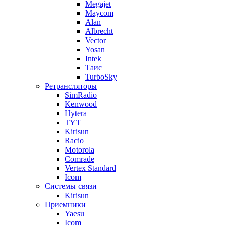
Megajet
Maycom
Alan
Albrecht
Vector
Yosan
Intek
Таис
TurboSky
Ретрансляторы
SimRadio
Kenwood
Hytera
TYT
Kirisun
Racio
Motorola
Comrade
Vertex Standard
Icom
Системы связи
Kirisun
Приемники
Yaesu
Icom