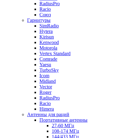
RadiusPro
Racio
Союз
Гарнитуры
SimRadio
Hytera
Kirisun
Kenwood
Motorola
Vertex Standard
Comrade
Yaesu
TurboSky
Icom
Midland
Vector
Roger
RadiusPro
Racio
Himera
Антенны для раций
Портативные антенны
27-60 МГц
108-174 МГц
144/433 МГц