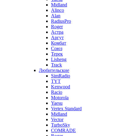
Midland
Alinco
Alan
RadiusPro
Roger
Астра
Аргут
Комбат
Союз
Терек
Lisheng
Track
Любительские
SimRadio
TYT
Kenwood
Racio
Motorola
Yaesu
Vertex Standard
Midland
Vector
TurboSky
COMRADE
Roger