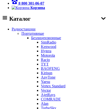
8 800 301-06-07
Корзина
Каталог
Радиостанции
Портативные
Безлицензионные
SimRadio
Kenwood
Hytera
Motorola
Racio
TYT
BAOFENG
Kirisun
AnyTone
Yaesu
Vertex Standard
Vector
AjetRays
COMRADE
Alan
TurboSky