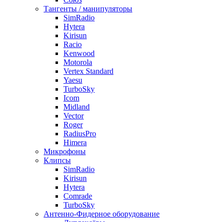
Тангенты / манипуляторы
SimRadio
Hytera
Kirisun
Racio
Kenwood
Motorola
Vertex Standard
Yaesu
TurboSky
Icom
Midland
Vector
Roger
RadiusPro
Himera
Микрофоны
Клипсы
SimRadio
Kirisun
Hytera
Comrade
TurboSky
Антенно-Фидерное оборудование