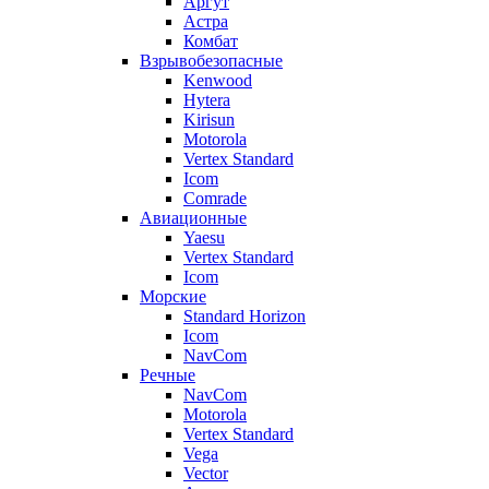
Аргут
Астра
Комбат
Взрывобезопасные
Kenwood
Hytera
Kirisun
Motorola
Vertex Standard
Icom
Comrade
Авиационные
Yaesu
Vertex Standard
Icom
Морские
Standard Horizon
Icom
NavCom
Речные
NavCom
Motorola
Vertex Standard
Vega
Vector