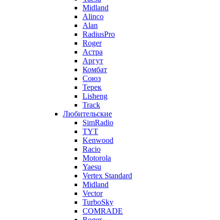
Midland
Alinco
Alan
RadiusPro
Roger
Астра
Аргут
Комбат
Союз
Терек
Lisheng
Track
Любительские
SimRadio
TYT
Kenwood
Racio
Motorola
Yaesu
Vertex Standard
Midland
Vector
TurboSky
COMRADE
Roger