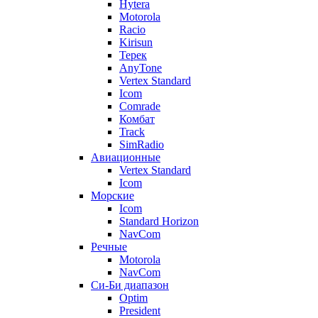
Hytera
Motorola
Racio
Kirisun
Терек
AnyTone
Vertex Standard
Icom
Comrade
Комбат
Track
SimRadio
Авиационные
Vertex Standard
Icom
Морские
Icom
Standard Horizon
NavCom
Речные
Motorola
NavCom
Си-Би диапазон
Optim
President