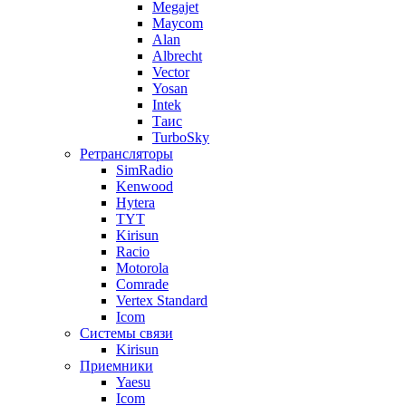
Megajet
Maycom
Alan
Albrecht
Vector
Yosan
Intek
Таис
TurboSky
Ретрансляторы
SimRadio
Kenwood
Hytera
TYT
Kirisun
Racio
Motorola
Comrade
Vertex Standard
Icom
Системы связи
Kirisun
Приемники
Yaesu
Icom