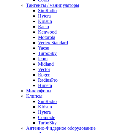
Тангенты / манипуляторы
SimRadio
Hytera
Kirisun
Racio
Kenwood
Motorola
Vertex Standard
Yaesu
TurboSky
Icom
Midland
Vector
Roger
RadiusPro
Himera
Микрофоны
Клипсы
SimRadio
Kirisun
Hytera
Comrade
TurboSky
Антенно-Фидерное оборудование