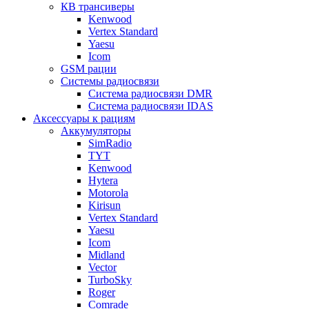
КВ трансиверы
Kenwood
Vertex Standard
Yaesu
Icom
GSM рации
Системы радиосвязи
Система радиосвязи DMR
Система радиосвязи IDAS
Аксессуары к рациям
Аккумуляторы
SimRadio
TYT
Kenwood
Hytera
Motorola
Kirisun
Vertex Standard
Yaesu
Icom
Midland
Vector
TurboSky
Roger
Comrade