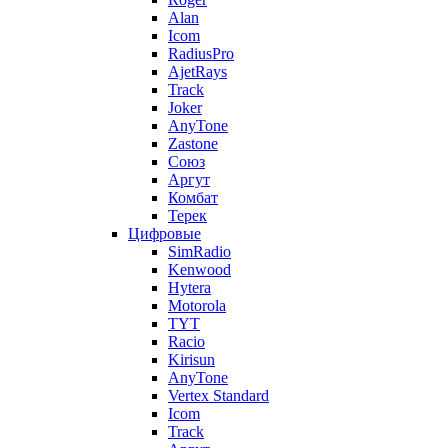
Alan
Icom
RadiusPro
AjetRays
Track
Joker
AnyTone
Zastone
Союз
Аргут
Комбат
Терек
Цифровые
SimRadio
Kenwood
Hytera
Motorola
TYT
Racio
Kirisun
AnyTone
Vertex Standard
Icom
Track