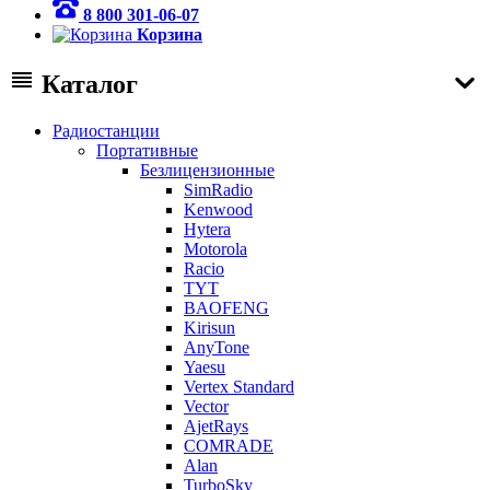
8 800 301-06-07
Корзина
Каталог
Радиостанции
Портативные
Безлицензионные
SimRadio
Kenwood
Hytera
Motorola
Racio
TYT
BAOFENG
Kirisun
AnyTone
Yaesu
Vertex Standard
Vector
AjetRays
COMRADE
Alan
TurboSky