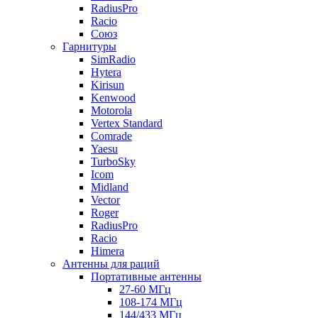
RadiusPro
Racio
Союз
Гарнитуры
SimRadio
Hytera
Kirisun
Kenwood
Motorola
Vertex Standard
Comrade
Yaesu
TurboSky
Icom
Midland
Vector
Roger
RadiusPro
Racio
Himera
Антенны для раций
Портативные антенны
27-60 МГц
108-174 МГц
144/433 МГц