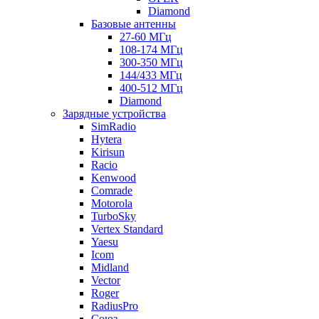
Diamond
Базовые антенны
27-60 МГц
108-174 МГц
300-350 МГц
144/433 МГц
400-512 МГц
Diamond
Зарядные устройства
SimRadio
Hytera
Kirisun
Racio
Kenwood
Comrade
Motorola
TurboSky
Vertex Standard
Yaesu
Icom
Midland
Vector
Roger
RadiusPro
Союз