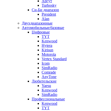
Аргут
Turbosky
Си-Би диапазон
President
Alan
Двухдиапазонные
Автомобильные/базовые
Цифровые
TYT
Kenwood
Hytera
Kirisun
Motorola
Vertex Standard
Icom
SimRadio
Comrade
AnyTone
Любительские
Yaesu
Kenwood
SimRadio
Профессиональные
Kenwood
TYT