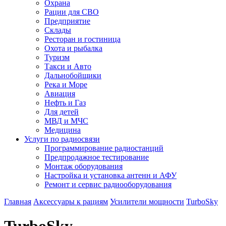
Охрана
Рации для СВО
Предприятие
Склады
Ресторан и гостиница
Охота и рыбалка
Туризм
Такси и Авто
Дальнобойщики
Река и Море
Авиация
Нефть и Газ
Для детей
МВД и МЧС
Медицина
Услуги по радиосвязи
Программирование радиостанций
Предпродажное тестирование
Монтаж оборудования
Настройка и установка антенн и АФУ
Ремонт и сервис радиооборудования
Главная
Аксессуары к рациям
Усилители мощности
TurboSky