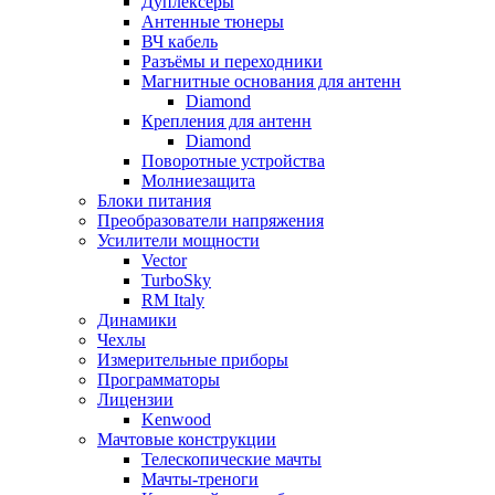
Дуплексёры
Антенные тюнеры
ВЧ кабель
Разъёмы и переходники
Магнитные основания для антенн
Diamond
Крепления для антенн
Diamond
Поворотные устройства
Молниезащита
Блоки питания
Преобразователи напряжения
Усилители мощности
Vector
TurboSky
RM Italy
Динамики
Чехлы
Измерительные приборы
Программаторы
Лицензии
Kenwood
Мачтовые конструкции
Телескопические мачты
Мачты-треноги