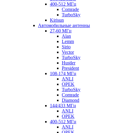
400-512 МГц
Comrade
TurboSky
Kirisun
Автомобильные антенны
27-60 МГц
Alan
Lemm
Sirio
Vector
TurboSky
Hustler
President
108-174 МГц
ANLI
OPEK
TurboSky
Comrade
Diamond
144/433 МГц
ANLI
OPEK
400-512 МГц
ANLI
OPEK