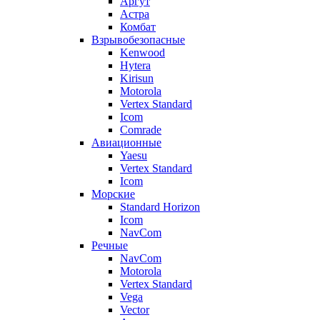
Аргут
Астра
Комбат
Взрывобезопасные
Kenwood
Hytera
Kirisun
Motorola
Vertex Standard
Icom
Comrade
Авиационные
Yaesu
Vertex Standard
Icom
Морские
Standard Horizon
Icom
NavCom
Речные
NavCom
Motorola
Vertex Standard
Vega
Vector