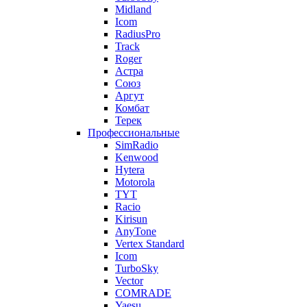
Midland
Icom
RadiusPro
Track
Roger
Астра
Союз
Аргут
Комбат
Терек
Профессиональные
SimRadio
Kenwood
Hytera
Motorola
TYT
Racio
Kirisun
AnyTone
Vertex Standard
Icom
TurboSky
Vector
COMRADE
Yaesu