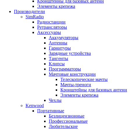
Кронштейны для базовых антенн
Элементы крепежа
Производители
SimRadio
Радиостанции
Ретрансляторы
Аксессуары
Аккумуляторы
Антенны
Гарнитуры
Зарядные устройства
Тангенты
Клипсы
Программаторы
Мачтовые конструкции
Телескопические мачты
Мачты-треноги
Кронштейны для базовых антенн
Элементы крепежа
Чехлы
Kenwood
Портативные
Безлицензионные
Профессиональные
Любительские