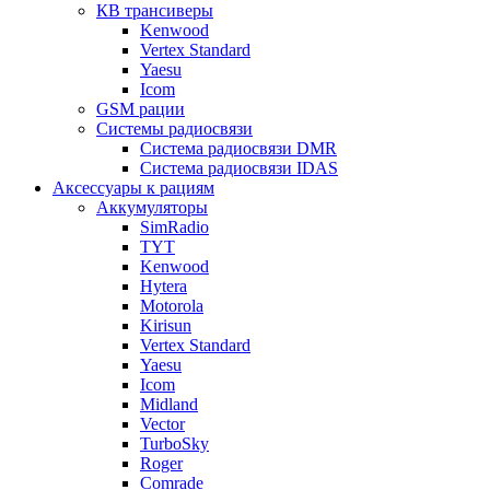
КВ трансиверы
Kenwood
Vertex Standard
Yaesu
Icom
GSM рации
Системы радиосвязи
Система радиосвязи DMR
Система радиосвязи IDAS
Аксессуары к рациям
Аккумуляторы
SimRadio
TYT
Kenwood
Hytera
Motorola
Kirisun
Vertex Standard
Yaesu
Icom
Midland
Vector
TurboSky
Roger
Comrade