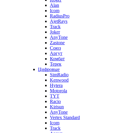
Alan
Icom
RadiusPro
AjetRays
Track
Joker
AnyTone
Zastone
Союз
Аргут
Комбат
Терек
Цифровые
SimRadio
Kenwood
Hytera
Motorola
TYT
Racio
Kirisun
AnyTone
Vertex Standard
Icom
Track