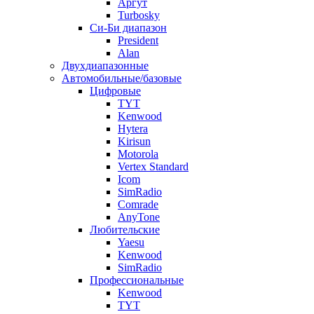
Аргут
Turbosky
Си-Би диапазон
President
Alan
Двухдиапазонные
Автомобильные/базовые
Цифровые
TYT
Kenwood
Hytera
Kirisun
Motorola
Vertex Standard
Icom
SimRadio
Comrade
AnyTone
Любительские
Yaesu
Kenwood
SimRadio
Профессиональные
Kenwood
TYT