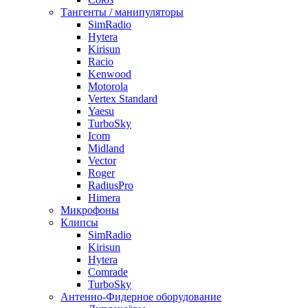
Тангенты / манипуляторы
SimRadio
Hytera
Kirisun
Racio
Kenwood
Motorola
Vertex Standard
Yaesu
TurboSky
Icom
Midland
Vector
Roger
RadiusPro
Himera
Микрофоны
Клипсы
SimRadio
Kirisun
Hytera
Comrade
TurboSky
Антенно-Фидерное оборудование