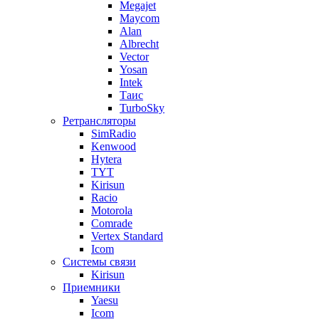
Megajet
Maycom
Alan
Albrecht
Vector
Yosan
Intek
Таис
TurboSky
Ретрансляторы
SimRadio
Kenwood
Hytera
TYT
Kirisun
Racio
Motorola
Comrade
Vertex Standard
Icom
Системы связи
Kirisun
Приемники
Yaesu
Icom