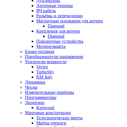
Дуплексёры
Антенные тюнеры
ВЧ кабель
Разъёмы и переходники
Магнитные основания для антенн
Diamond
Крепления для антенн
Diamond
Поворотные устройства
Молниезащита
Блоки питания
Преобразователи напряжения
Усилители мощности
Vector
TurboSky
RM Italy
Динамики
Чехлы
Измерительные приборы
Программаторы
Лицензии
Kenwood
Мачтовые конструкции
Телескопические мачты
Мачты-треноги