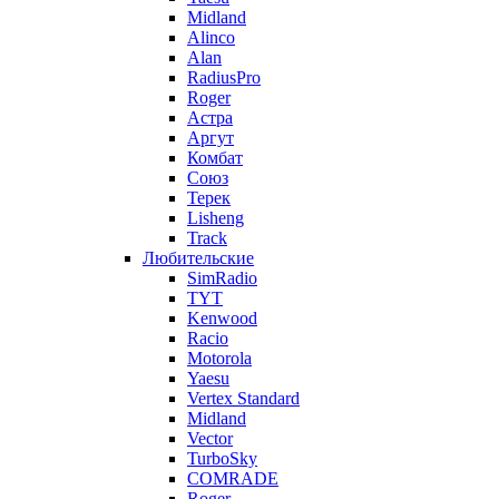
Midland
Alinco
Alan
RadiusPro
Roger
Астра
Аргут
Комбат
Союз
Терек
Lisheng
Track
Любительские
SimRadio
TYT
Kenwood
Racio
Motorola
Yaesu
Vertex Standard
Midland
Vector
TurboSky
COMRADE
Roger