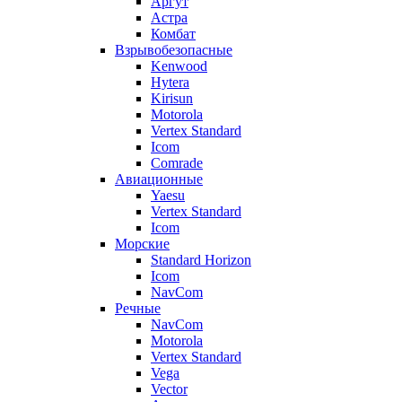
Аргут
Астра
Комбат
Взрывобезопасные
Kenwood
Hytera
Kirisun
Motorola
Vertex Standard
Icom
Comrade
Авиационные
Yaesu
Vertex Standard
Icom
Морские
Standard Horizon
Icom
NavCom
Речные
NavCom
Motorola
Vertex Standard
Vega
Vector