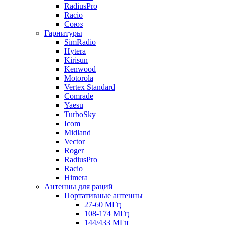
RadiusPro
Racio
Союз
Гарнитуры
SimRadio
Hytera
Kirisun
Kenwood
Motorola
Vertex Standard
Comrade
Yaesu
TurboSky
Icom
Midland
Vector
Roger
RadiusPro
Racio
Himera
Антенны для раций
Портативные антенны
27-60 МГц
108-174 МГц
144/433 МГц