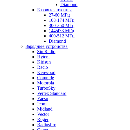
Diamond
Базовые антенны
27-60 МГц
108-174 МГц
300-350 МГц
144/433 МГц
400-512 МГц
Diamond
Зарядные устройства
SimRadio
Hytera
Kirisun
Racio
Kenwood
Comrade
Motorola
TurboSky
Vertex Standard
Yaesu
Icom
Midland
Vector
Roger
RadiusPro
Союз