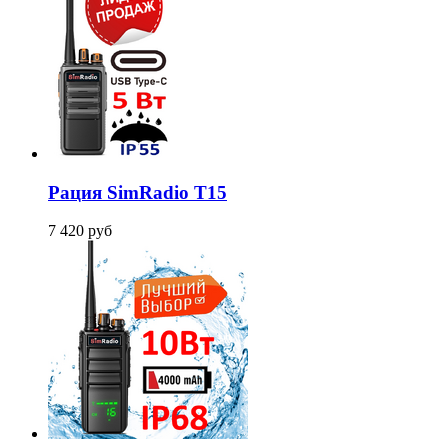
Рация SimRadio T15
7 420
руб