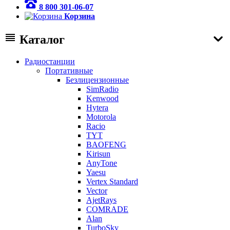
8 800 301-06-07
Корзина
Каталог
Радиостанции
Портативные
Безлицензионные
SimRadio
Kenwood
Hytera
Motorola
Racio
TYT
BAOFENG
Kirisun
AnyTone
Yaesu
Vertex Standard
Vector
AjetRays
COMRADE
Alan
TurboSky