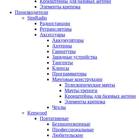
Кронштейны для базовых антенн
Элементы крепежа
Производители
SimRadio
Радиостанции
Ретрансляторы
Аксессуары
Аккумуляторы
Антенны
Гарнитуры
Зарядные устройства
Тангенты
Клипсы
Программаторы
Мачтовые конструкции
Телескопические мачты
Мачты-треноги
Кронштейны для базовых антенн
Элементы крепежа
Чехлы
Kenwood
Портативные
Безлицензионные
Профессиональные
Любительские