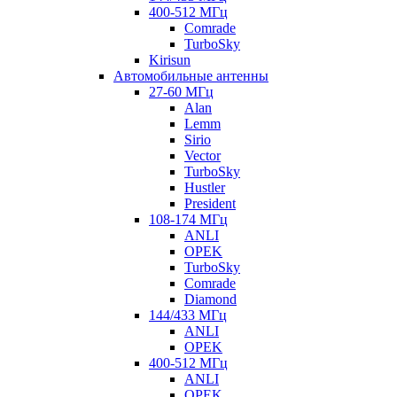
400-512 МГц
Comrade
TurboSky
Kirisun
Автомобильные антенны
27-60 МГц
Alan
Lemm
Sirio
Vector
TurboSky
Hustler
President
108-174 МГц
ANLI
OPEK
TurboSky
Comrade
Diamond
144/433 МГц
ANLI
OPEK
400-512 МГц
ANLI
OPEK