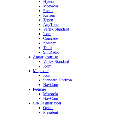
Hytera
Motorola
Racio
Kirisun
Терек
AnyTone
Vertex Standard
Icom
Comrade
Комбат
Track
SimRadio
Авиационные
Vertex Standard
Icom
Морские
Icom
Standard Horizon
NavCom
Речные
Motorola
NavCom
Си-Би диапазон
Optim
President