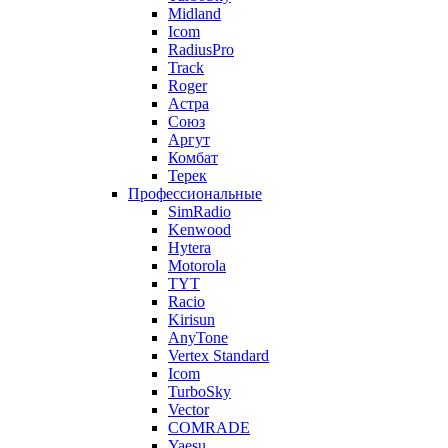
Midland
Icom
RadiusPro
Track
Roger
Астра
Союз
Аргут
Комбат
Терек
Профессиональные
SimRadio
Kenwood
Hytera
Motorola
TYT
Racio
Kirisun
AnyTone
Vertex Standard
Icom
TurboSky
Vector
COMRADE
Yaesu